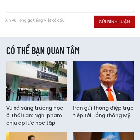
Xin vui lòng gõ tiếng Việt có dấu
GỬI BÌNH LUẬN
CÓ THỂ BẠN QUAN TÂM
Vụ xả súng trường học
Iran gửi thông điệp trực
ở Thái Lan: Nghi phạm
tiếp tới Tổng thống Mỹ
chịu áp lực học tập