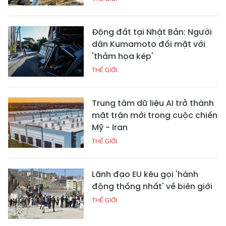
Động đất tại Nhật Bản: Người
dân Kumamoto đối mặt với
'thảm họa kép'
THẾ GIỚI
Trung tâm dữ liệu AI trở thành
mặt trận mới trong cuộc chiến
Mỹ - Iran
THẾ GIỚI
Lãnh đạo EU kêu gọi 'hành
động thống nhất' về biên giới
THẾ GIỚI