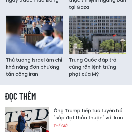
ngay trước mùa Đông
thực thi lệnh ngừng bắn
tại Gaza
Thủ tướng Israel ám chỉ
Trung Quốc đáp trả
khả năng đơn phương
cứng rắn lệnh trừng
tấn công Iran
phạt của Mỹ
ĐỌC THÊM
Ông Trump tiếp tục tuyên bố
"sắp đạt thỏa thuận" với Iran
THẾ GIỚI