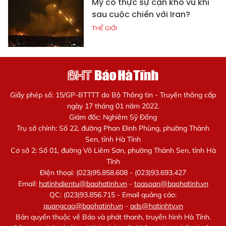
Mỹ có thực sự cạn kho vũ khí
sau cuộc chiến với Iran?
THẾ GIỚI
Giấy phép số: 15/GP-BTTTT do Bộ Thông tin - Truyền thông cấp
ngày 17 tháng 01 năm 2022.
Giám đốc: Nghiêm Sỹ Đống
Trụ sở chính: Số 22, đường Phan Đình Phùng, phường Thành
Sen, tỉnh Hà Tĩnh
Cơ sở 2: Số 01, đường Võ Liêm Sơn, phường Thành Sen, tỉnh Hà
Tĩnh
Điện thoại: (023)95.858.608 - (023)93.693.427
Email:
hatinhdientu@baohatinh.vn
-
toasoan@baohatinh.vn
QC: (023)93.856.715 - Email quảng cáo:
quangcao@baohatinh.vn
-
ads@hatinhtv.vn
Bản quyền thuộc về Báo và phát thanh, truyền hình Hà Tĩnh.