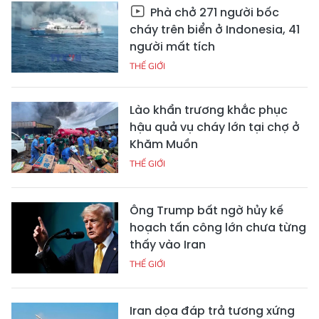
Phà chở 271 người bốc
cháy trên biển ở Indonesia, 41
người mất tích
THẾ GIỚI
Lào khẩn trương khắc phục
hậu quả vụ cháy lớn tại chợ ở
Khăm Muồn
THẾ GIỚI
Ông Trump bất ngờ hủy kế
hoạch tấn công lớn chưa từng
thấy vào Iran
THẾ GIỚI
Iran dọa đáp trả tương xứng