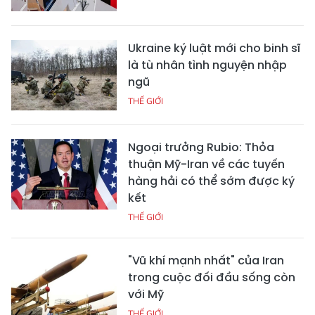
Ukraine ký luật mới cho binh sĩ
là tù nhân tình nguyện nhập
ngũ
THẾ GIỚI
Ngoại trưởng Rubio: Thỏa
thuận Mỹ-Iran về các tuyến
hàng hải có thể sớm được ký
kết
THẾ GIỚI
"Vũ khí mạnh nhất" của Iran
trong cuộc đối đầu sống còn
với Mỹ
THẾ GIỚI