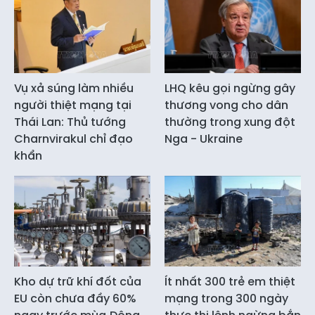
Vụ xả súng làm nhiều
LHQ kêu gọi ngừng gây
người thiệt mạng tại
thương vong cho dân
Thái Lan: Thủ tướng
thường trong xung đột
Charnvirakul chỉ đạo
Nga - Ukraine
khẩn
Kho dự trữ khí đốt của
Ít nhất 300 trẻ em thiệt
EU còn chưa đầy 60%
mạng trong 300 ngày