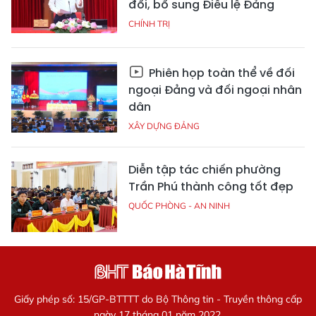
đổi, bổ sung Điều lệ Đảng
CHÍNH TRỊ
Phiên họp toàn thể về đối
ngoại Đảng và đối ngoại nhân
dân
XÂY DỰNG ĐẢNG
Diễn tập tác chiến phường
Trần Phú thành công tốt đẹp
QUỐC PHÒNG - AN NINH
Giấy phép số: 15/GP-BTTTT do Bộ Thông tin - Truyền thông cấp
ngày 17 tháng 01 năm 2022.