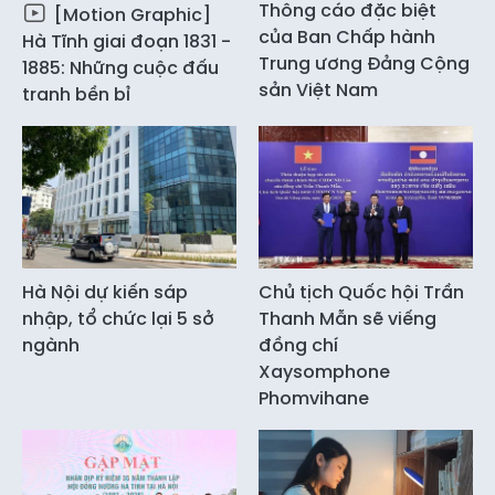
Thông cáo đặc biệt
[Motion Graphic]
của Ban Chấp hành
Hà Tĩnh giai đoạn 1831 -
Trung ương Đảng Cộng
1885: Những cuộc đấu
sản Việt Nam
tranh bền bỉ
Hà Nội dự kiến sáp
Chủ tịch Quốc hội Trần
nhập, tổ chức lại 5 sở
Thanh Mẫn sẽ viếng
ngành
đồng chí
Xaysomphone
Phomvihane