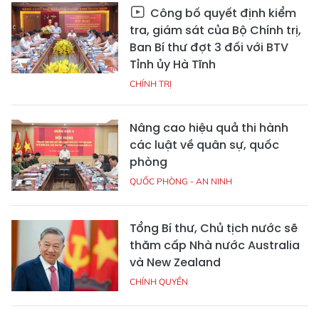
Công bố quyết định kiểm
tra, giám sát của Bộ Chính trị,
Ban Bí thư đợt 3 đối với BTV
Tỉnh ủy Hà Tĩnh
CHÍNH TRỊ
Nâng cao hiệu quả thi hành
các luật về quân sự, quốc
phòng
QUỐC PHÒNG - AN NINH
Tổng Bí thư, Chủ tịch nước sẽ
thăm cấp Nhà nước Australia
và New Zealand
CHÍNH QUYỀN