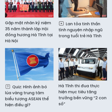
Gặp mặt nhân kỷ niệm
Lan tỏa tinh thần
35 năm thành lập Hội
tình nguyện nhập ngũ
đồng hương Hà Tĩnh tại
trong tuổi trẻ Hà Tĩnh
Hà Nội
Hà Tĩnh thi đua thực
Quiz: Hình ảnh bó
hiện mục tiêu tăng
lúa vàng trung tâm
trưởng bền vững “2 con
biểu tượng ASEAN thể
số”
hiện điều gì?