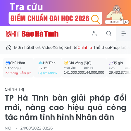
Mới nhất
Short Video
Xã hội
Kinh tế
Chính trị
Thể thao
Pháp luật
V
Chủ Nhật
Hà Tĩnh
Giá vàng (SJC)
Tỷ giá
9 tháng 8
32.1°C
Mua vào
Bán ra
EUR
USD
141,000,000
144,000,000
29,432.37
26,
27 tháng 6 Âm lịch
Độ ẩm 68.9%
CHÍNH TRỊ
TP Hà Tĩnh bàn giải pháp đổi
mới, nâng cao hiệu quả công
tác nắm tình hình Nhân dân
N.O
24/08/2022 03:26