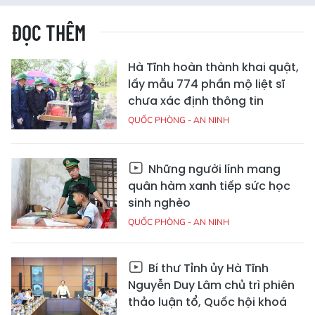
ĐỌC THÊM
Hà Tĩnh hoàn thành khai quật,
lấy mẫu 774 phần mộ liệt sĩ
chưa xác định thông tin
QUỐC PHÒNG - AN NINH
Những người lính mang
quân hàm xanh tiếp sức học
sinh nghèo
QUỐC PHÒNG - AN NINH
Bí thư Tỉnh ủy Hà Tĩnh
Nguyễn Duy Lâm chủ trì phiên
thảo luận tổ, Quốc hội khoá