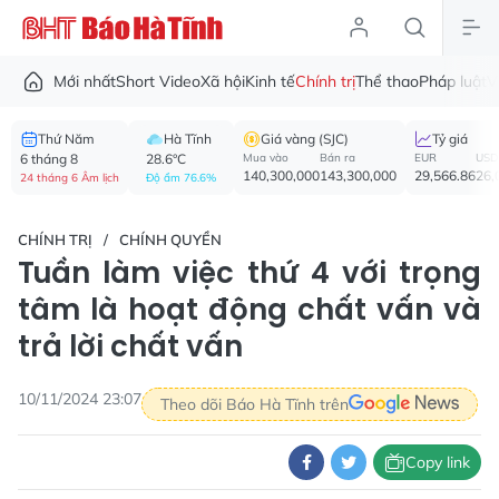
Mới nhất
Short Video
Xã hội
Kinh tế
Chính trị
Thể thao
Pháp luật
V
Thứ Năm
Hà Tĩnh
Giá vàng (SJC)
Tỷ giá
6 tháng 8
28.6°C
Mua vào
Bán ra
EUR
USD
140,300,000
143,300,000
29,566.86
26,
24 tháng 6 Âm lịch
Độ ẩm 76.6%
CHÍNH TRỊ
CHÍNH QUYỀN
Tuần làm việc thứ 4 với trọng
tâm là hoạt động chất vấn và
trả lời chất vấn
10/11/2024 23:07
Theo dõi Báo Hà Tĩnh trên
Copy link