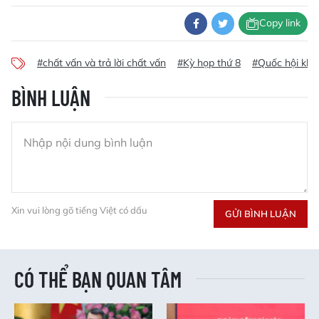
Copy link
#chất vấn và trả lời chất vấn
#Kỳ họp thứ 8
#Quốc hội kh
BÌNH LUẬN
Xin vui lòng gõ tiếng Việt có dấu
GỬI BÌNH LUẬN
CÓ THỂ BẠN QUAN TÂM