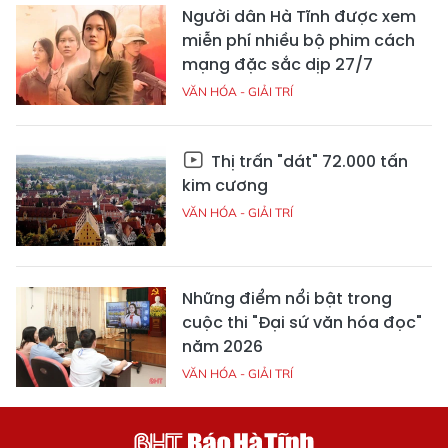
Người dân Hà Tĩnh được xem
miễn phí nhiều bộ phim cách
mạng đặc sắc dịp 27/7
VĂN HÓA - GIẢI TRÍ
Thị trấn "dát" 72.000 tấn
kim cương
VĂN HÓA - GIẢI TRÍ
Những điểm nổi bật trong
cuộc thi "Đại sứ văn hóa đọc"
năm 2026
VĂN HÓA - GIẢI TRÍ