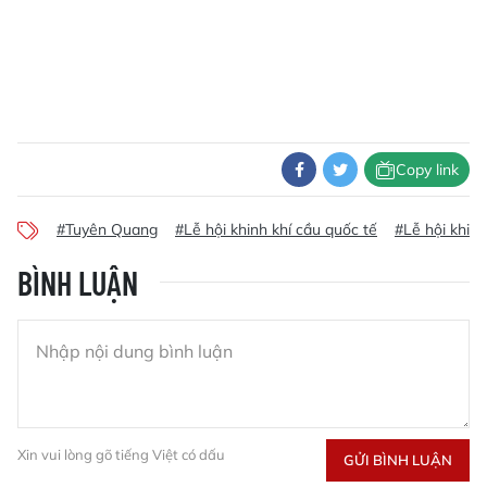
Copy link
#Tuyên Quang
#Lễ hội khinh khí cầu quốc tế
#Lễ hội khinh
BÌNH LUẬN
Xin vui lòng gõ tiếng Việt có dấu
GỬI BÌNH LUẬN