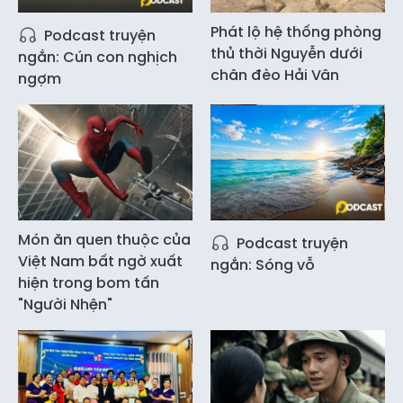
Phát lộ hệ thống phòng
Podcast truyện
thủ thời Nguyễn dưới
ngắn: Cún con nghịch
chân đèo Hải Vân
ngợm
Món ăn quen thuộc của
Podcast truyện
Việt Nam bất ngờ xuất
ngắn: Sóng vỗ
hiện trong bom tấn
"Người Nhện"