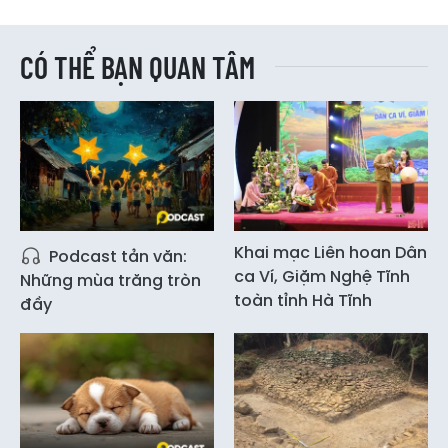
CÓ THỂ BẠN QUAN TÂM
Khai mạc Liên hoan Dân
Podcast tản văn:
ca Ví, Giặm Nghệ Tĩnh
Những mùa trăng tròn
toàn tỉnh Hà Tĩnh
đầy