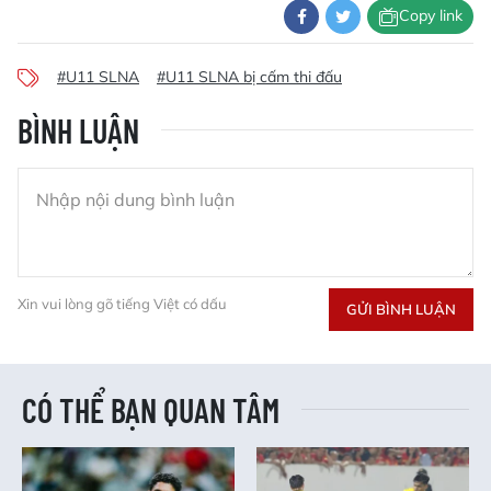
Copy link
#U11 SLNA
#U11 SLNA bị cấm thi đấu
BÌNH LUẬN
Xin vui lòng gõ tiếng Việt có dấu
GỬI BÌNH LUẬN
CÓ THỂ BẠN QUAN TÂM