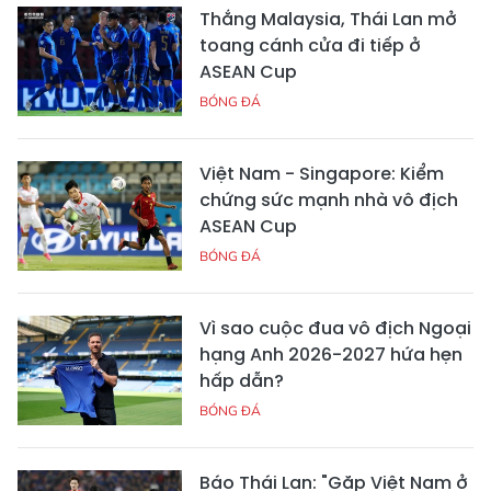
Thắng Malaysia, Thái Lan mở
toang cánh cửa đi tiếp ở
ASEAN Cup
BÓNG ĐÁ
Việt Nam - Singapore: Kiểm
chứng sức mạnh nhà vô địch
ASEAN Cup
BÓNG ĐÁ
Vì sao cuộc đua vô địch Ngoại
hạng Anh 2026-2027 hứa hẹn
hấp dẫn?
BÓNG ĐÁ
Báo Thái Lan: "Gặp Việt Nam ở