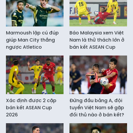
Marmoush lập cú đúp
Báo Malaysia xem Việt
giúp Man City thắng
Nam là thử thách lớn ở
ngược Atletico
bán kết ASEAN Cup
Xác định được 2 cặp
Đứng đầu bảng A, đội
bán kết ASEAN Cup
tuyển Việt Nam sẽ gặp
2026
đối thủ nào ở bán kết?