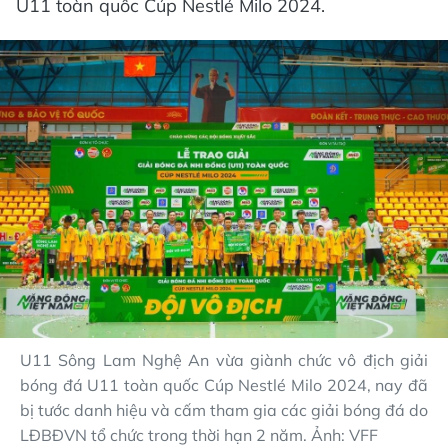
U11 toàn quốc Cúp Nestlé Milo 2024.
U11 Sông Lam Nghệ An vừa giành chức vô địch giải
bóng đá U11 toàn quốc Cúp Nestlé Milo 2024, nay đã
bị tước danh hiệu và cấm tham gia các giải bóng đá do
LĐBĐVN tổ chức trong thời hạn 2 năm. Ảnh: VFF