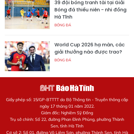
39 đội bóng tranh tài tại Giải
Bóng đá thiếu niên - nhi đồng
Hà Tĩnh
BÓNG ĐÁ
World Cup 2026 hạ màn, các
giải thưởng nào được trao?
BÓNG ĐÁ
Giấy phép số: 15/GP-BTTTT do Bộ Thông tin - Truyền thông cấp
ngày 17 tháng 01 năm 2022.
Giám đốc: Nghiêm Sỹ Đống
Trụ sở chính: Số 22, đường Phan Đình Phùng, phường Thành
Sen, tỉnh Hà Tĩnh
Cơ sở 2: Số 01, đường Võ Liêm Sơn, phường Thành Sen, tỉnh Hà