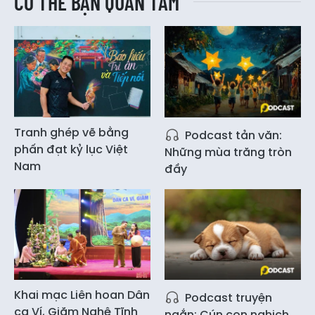
CÓ THỂ BẠN QUAN TÂM
Tranh ghép vẽ bằng
Podcast tản văn:
phấn đạt kỷ lục Việt
Những mùa trăng tròn
Nam
đầy
Khai mạc Liên hoan Dân
Podcast truyện
ca Ví, Giặm Nghệ Tĩnh
ngắn: Cún con nghịch