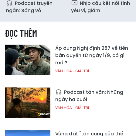
Podcast truyện
Nhịp cầu kết nối tình
ngắn: Sóng vỗ
yêu ví, giặm
ĐỌC THÊM
Áp dụng Nghị định 287 về tiền
bản quyền từ ngày 1/9, có gì
mới?
VĂN HÓA - GIẢI TRÍ
Podcast tản văn: Những
ngày hạ cuối
VĂN HÓA - GIẢI TRÍ
Vùng đất "tận cùng của thế