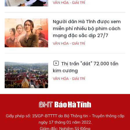
VĂN HÓA - GIẢI TRÍ
Người dân Hà Tĩnh được xem
miễn phí nhiều bộ phim cách
mạng đặc sắc dịp 27/7
VĂN HÓA - GIẢI TRÍ
Thị trấn "dát" 72.000 tấn
kim cương
VĂN HÓA - GIẢI TRÍ
Giấy phép số: 15/GP-BTTTT do Bộ Thông tin - Truyền thông cấp
ngày 17 tháng 01 năm 2022.
Giám đốc: Nghiêm Sỹ Đống