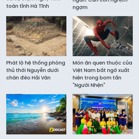
toàn tỉnh Hà Tĩnh
ngợm
Phát lộ hệ thống phòng
Món ăn quen thuộc của
thủ thời Nguyễn dưới
Việt Nam bất ngờ xuất
chân đèo Hải Vân
hiện trong bom tấn
"Người Nhện"