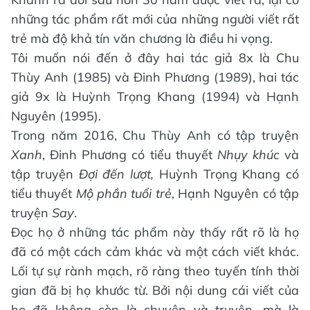
những tác phẩm rất mới của những người viết rất
trẻ mà độ khả tín văn chương là điều hi vọng.
Tôi muốn nói đến ở đây hai tác giả 8x là Chu
Thùy Anh (1985) và Đinh Phương (1989), hai tác
giả 9x là Huỳnh Trọng Khang (1994) và Hạnh
Nguyên (1995).
Trong năm 2016, Chu Thùy Anh có tập truyện
Xanh
, Đinh Phương có tiểu thuyết
Nhụy khúc
và
tập truyện
Đợi đến lượt
,
Huỳnh Trọng Khang có
tiểu thuyết
Mộ phần tuổi trẻ
, Hạnh Nguyên có tập
truyện
Say
.
Đọc họ ở những tác phẩm này thấy rất rõ là họ
đã có một cách cảm khác và một cách viết khác.
Lối tự sự rành mạch, rõ ràng theo tuyến tính thời
gian đã bị họ khước từ. Bởi nội dung cái viết của
họ đã không còn là chuyện và truyện, mà là