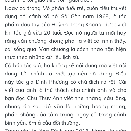
Ngay cả trong
Mộ phần tuổi trẻ
, cuốn tiểu thuyết
dựng bối cảnh xã hội Sài Gòn năm 1968, là tác
phẩm đầu tay của Huỳnh Trọng Khang, được viết
khi tác giả vừa 20 tuổi. Đọc nó người ta mới hay
rằng văn chương không phải là viết cái nhìn thấy,
cái sống qua. Văn chương là cách nhào nặn hiện
thực theo những cứ liệu lịch sử.
Cả bốn tác giả, họ không kể nội dung mà viết nội
dung, tức chính cái viết tạo nên nội dung. Điều
này tác giả Đinh Phương có chủ đích rõ rệt. Cái
viết của anh là thử thách cho chính anh và cho
bạn đọc. Chu Thùy Anh viết nhẹ nhàng, sâu lắng,
nhưng ẩn sau đó vẫn là những hoang mang,
phấp phỏng của tâm trạng, ngay cả trong cảnh
bình yên, êm ả của đời thường.
Trong giải thưởng Sách hay 2016, Hạnh Nguyên