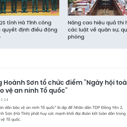
S tỉnh Hà Tĩnh công
Nâng cao hiệu quả thi
 quyết định điều động
các luật về quân sự, q
ộ
phòng
 Hoành Sơn tổ chức điểm "Ngày hội to
o vệ an ninh Tổ quốc"
11:14
àn dân bảo vệ an ninh Tổ quốc" là dịp để Nhân dân TDP Đông Yên 2,
h Sơn (Hà Tĩnh) phát huy sức mạnh khối đại đoàn kết toàn dân trong
vệ Tổ quốc.