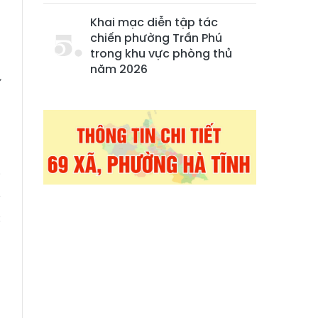
Khai mạc diễn tập tác
chiến phường Trần Phú
g
trong khu vực phòng thủ
-
năm 2026
í
á
2
i
ý
c
ã