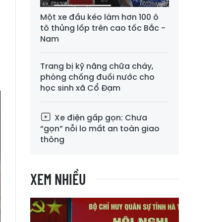
Một xe đầu kéo làm hơn 100 ô
n
tô thủng lốp trên cao tốc Bắc -
g
Nam
-
à
Trang bị kỹ năng chữa cháy,
phòng chống đuối nước cho
học sinh xã Cổ Đạm
Xe điện gấp gọn: Chưa
“gọn” nỗi lo mất an toàn giao
thông
XEM NHIỀU