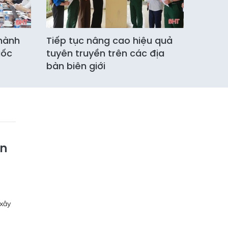
 hành
Tiếp tục nâng cao hiệu quả
uốc
tuyên truyền trên các địa
bàn biên giới
àn
 xây