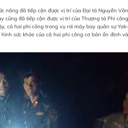
hức năng đã tiếp cận được vị trí của Đại tá Nguyễn Vă
này cũng đã tiếp cận được vị trí của Thượng tá Phi côn
 cả hai phi công trong vụ rơi máy bay quân sự Yak
h hình sức khỏe của cả hai phi công cơ bản ổn định v