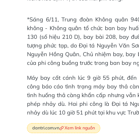
*Sáng 6/11, Trung đoàn Không quân 94
không - Không quân tổ chức ban bay huấn
130 (số hiệu 210 D), bay bài 208, bay đư
tượng phức tạp, do Đại tá Nguyễn Văn Sơ
Nguyễn Hồng Quân, Chủ nhiệm bay, bay bu
của phi công buồng trước trong ban bay n
Máy bay cất cánh lúc 9 giờ 55 phút, đến 
công báo cáo tình trạng máy bay thả càng
tình huống thả càng khẩn cấp nhưng vẫn k
phép nhảy dù. Hai phi công là Đại tá 
nhảy dù lúc 10 giờ 51 phút tại khu vực Trư
Xem link nguồn
dantri.com.vn