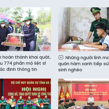
h hoàn thành khai quật,
Những người lính m
u 774 phần mộ liệt sĩ
quân hàm xanh tiếp sứ
ác định thông tin
sinh nghèo