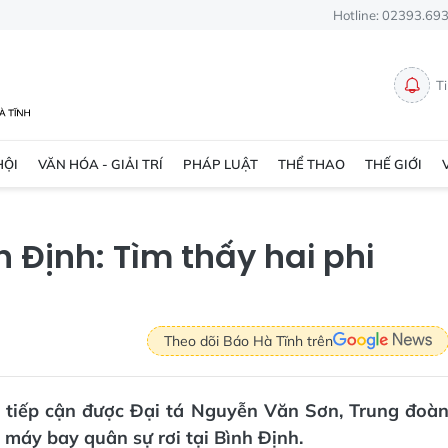
Hotline: 02393.69
T
HỘI
VĂN HÓA - GIẢI TRÍ
PHÁP LUẬT
THỂ THAO
THẾ GIỚI
h Định: Tìm thấy hai phi
Theo dõi Báo Hà Tĩnh trên
ã tiếp cận được Đại tá Nguyễn Văn Sơn, Trung đoà
 máy bay quân sự rơi tại Bình Định.