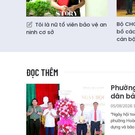
Bộ CHQ
Tôi là nữ tổ viên bảo vệ an
bố các
ninh cơ sở
cán b
ĐỌC THÊM
Phường
dân bả
05/08/2026 
"Ngày hội to
phường Hoàn
dựng và bảo 