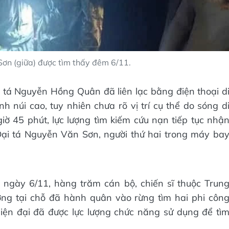
ơn (giữa) được tìm thấy đêm 6/11.
 tá Nguyễn Hồng Quân đã liên lạc bằng điện thoại d
h núi cao, tuy nhiên chưa rõ vị trí cụ thể do sóng d
ờ 45 phút, lực lượng tìm kiếm cứu nạn tiếp tục nhậ
 Đại tá Nguyễn Văn Sơn, người thứ hai trong máy ba
a ngày 6/11, hàng trăm cán bộ, chiến sĩ thuộc Trun
ng tại chỗ đã hành quân vào rừng tìm hai phi côn
hiện đại đã được lực lượng chức năng sử dụng để tì