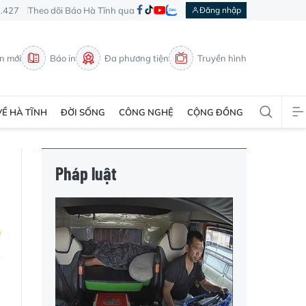
3.427
Theo dõi Báo Hà Tĩnh qua
Đăng nhập
in mới
Báo in
Đa phương tiện
Truyền hình
VỀ HÀ TĨNH
ĐỜI SỐNG
CÔNG NGHỆ
CỘNG ĐỒNG
Pháp luật
n