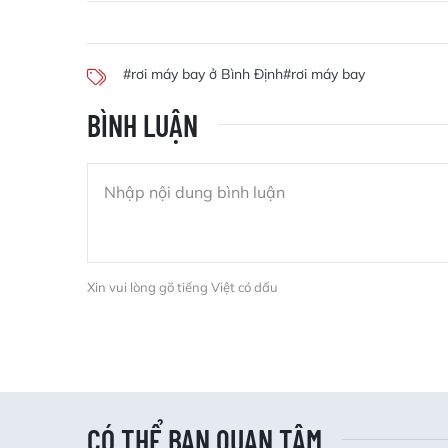
#rơi máy bay ở Bình Định
#rơi máy bay
BÌNH LUẬN
Xin vui lòng gõ tiếng Việt có dấu
CÓ THỂ BẠN QUAN TÂM