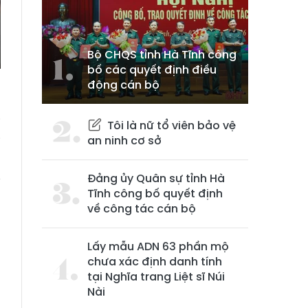
Bộ CHQS tỉnh Hà Tĩnh công
bố các quyết định điều
động cán bộ
i
Tôi là nữ tổ viên bảo vệ
an ninh cơ sở
i
n
Đảng ủy Quân sự tỉnh Hà
y
Tĩnh công bố quyết định
về công tác cán bộ
g
Lấy mẫu ADN 63 phần mộ
chưa xác định danh tính
g
tại Nghĩa trang Liệt sĩ Núi
m
Nài