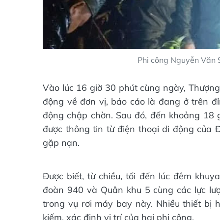
Phi công Nguyễn Văn S
Vào lúc 16 giờ 30 phút cùng ngày, Thượng
động về đơn vị, báo cáo là đang ở trên đỉn
động chập chờn. Sau đó, đến khoảng 18 gi
được thông tin từ điện thoại di động của
gặp nạn.
Được biết, từ chiều, tối đến lúc đêm khuy
đoàn 940 và Quân khu 5 cùng các lực lượ
trong vụ rơi máy bay này. Nhiều thiết bị 
kiếm, xác định vị trí của hai phi công.