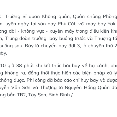
0, Trường Sĩ quan Không quân, Quân chủng Phòn
 luyện ngày tại sân bay Phù Cát, với máy bay Yak
ờng dài - không vực - xuyên mây trong điều kiện kh
n, Trung đoàn trưởng, bay buồng trước và Thượng t
ồng sau. Đây là chuyến bay đợt 3, là chuyến thứ 
gày.
10 giờ 38 phút khi kết thúc bài bay về hạ cánh, ph
 không ra, đồng thời thực hiện các biện pháp xử l
hông được. Phi công đã báo cáo chỉ huy bay và đượ
Nguyễn Văn Sơn và Thượng tá Nguyễn Hồng Quân đ
ờng bắn TB2, Tây Sơn, Bình Định./.