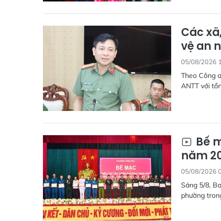
Các xã
vệ an n
05/08/2026 
Theo Công an
ANTT với tổn
Bế m
năm 2
05/08/2026 
Sáng 5/8, Ba
phường tron