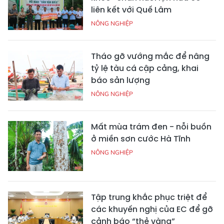
liên kết với Quế Lâm
NÔNG NGHIỆP
Tháo gỡ vướng mắc để nâng
tỷ lệ tàu cá cập cảng, khai
báo sản lượng
NÔNG NGHIỆP
Mất mùa trám đen - nỗi buồn
ở miền sơn cước Hà Tĩnh
NÔNG NGHIỆP
Tập trung khắc phục triệt để
các khuyến nghị của EC để gỡ
cảnh báo “thẻ vàng”