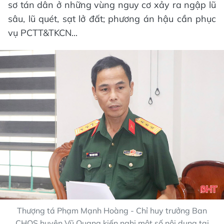
sơ tán dân ở những vùng nguy cơ xảy ra ngập lũ
sâu, lũ quét, sạt lở đất; phương án hậu cần phục
vụ PCTT&TKCN...
Thượng tá Phạm Mạnh Hoàng - Chỉ huy trưởng Ban
CHQS huyện Vũ Quang kiến nghị một số nội dung tại