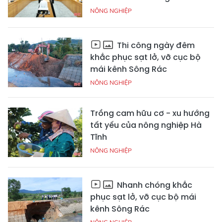
NÔNG NGHIỆP
Thi công ngày đêm
khắc phục sạt lở, vỡ cục bộ
mái kênh Sông Rác
NÔNG NGHIỆP
Trồng cam hữu cơ - xu hướng
tất yếu của nông nghiệp Hà
Tĩnh
NÔNG NGHIỆP
Nhanh chóng khắc
phục sạt lở, vỡ cục bộ mái
kênh Sông Rác