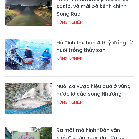
sạt lở, vỡ mái bờ kênh chính
Sông Rác
NÔNG NGHIỆP
Hà Tĩnh thu hơn 410 tỷ đồng từ
nuôi trồng thủy sản
NÔNG NGHIỆP
Nuôi cá vược hiệu quả ở vùng
nước lợ cửa sông Nhượng
NÔNG NGHIỆP
Ra mắt mô hình “Dân vận
khéo” chăn nuôi lợn hữu cơ