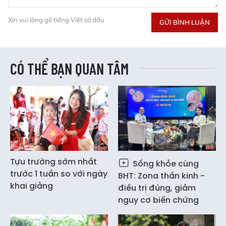
Xin vui lòng gõ tiếng Việt có dấu
GỬI BÌNH LUẬN
CÓ THỂ BẠN QUAN TÂM
Tựu trường sớm nhất
Sống khỏe cùng
trước 1 tuần so với ngày
BHT: Zona thần kinh -
khai giảng
điều trị đúng, giảm
nguy cơ biến chứng