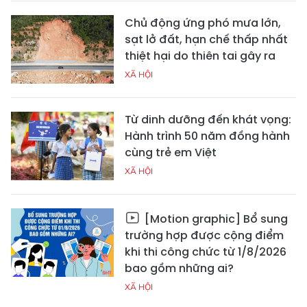
Chủ động ứng phó mưa lớn,
sạt lở đất, hạn chế thấp nhất
thiệt hại do thiên tai gây ra
XÃ HỘI
Từ dinh dưỡng đến khát vọng:
Hành trình 50 năm đồng hành
cùng trẻ em Việt
XÃ HỘI
[Motion graphic] Bổ sung
trường hợp được cộng điểm
khi thi công chức từ 1/8/2026
bao gồm những ai?
XÃ HỘI