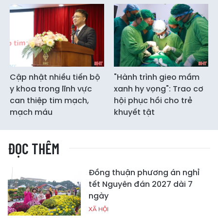
Cập nhật nhiều tiến bộ
"Hành trình gieo mầm
y khoa trong lĩnh vực
xanh hy vọng": Trao cơ
can thiệp tim mạch,
hội phục hồi cho trẻ
mạch máu
khuyết tật
ĐỌC THÊM
Đồng thuận phương án nghỉ
tết Nguyên đán 2027 dài 7
ngày
XÃ HỘI