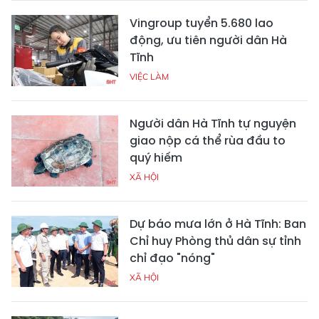
Vingroup tuyển 5.680 lao
động, ưu tiên người dân Hà
Tĩnh
VIỆC LÀM
Người dân Hà Tĩnh tự nguyện
giao nộp cá thể rùa đầu to
quý hiếm
XÃ HỘI
Dự báo mưa lớn ở Hà Tĩnh: Ban
Chỉ huy Phòng thủ dân sự tỉnh
chỉ đạo "nóng"
XÃ HỘI