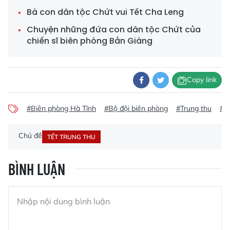
Bà con dân tộc Chứt vui Tết Cha Leng
Chuyện những đứa con dân tộc Chứt của
chiến sĩ biên phòng Bản Giàng
Copy link
#Biên phòng Hà Tĩnh
#Bộ đội biên phòng
#Trung thu
#H
Chủ đề
TẾT TRUNG THU
BÌNH LUẬN