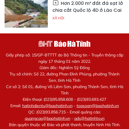
Hơn 2.000 m³ đất đá sạt lở
chia cắt Quốc lộ 4D ở Lào Cai
XÃ HỘI
Giấy phép số: 15/GP-BTTTT do Bộ Thông tin - Truyền thông cấp
ngày 17 tháng 01 năm 2022.
Giám đốc: Nghiêm Sỹ Đống
Trụ sở chính: Số 22, đường Phan Đình Phùng, phường Thành
Sen, tỉnh Hà Tĩnh
Cơ sở 2: Số 01, đường Võ Liêm Sơn, phường Thành Sen, tỉnh Hà
Tĩnh
Điện thoại: (023)95.858.608 - (023)93.693.427
Email:
hatinhdientu@baohatinh.vn
-
toasoan@baohatinh.vn
QC: (023)93.856.715 - Email quảng cáo:
quangcao@baohatinh.vn
-
ads@hatinhtv.vn
Bản quyền thuộc về Báo và phát thanh, truyền hình Hà Tĩnh.