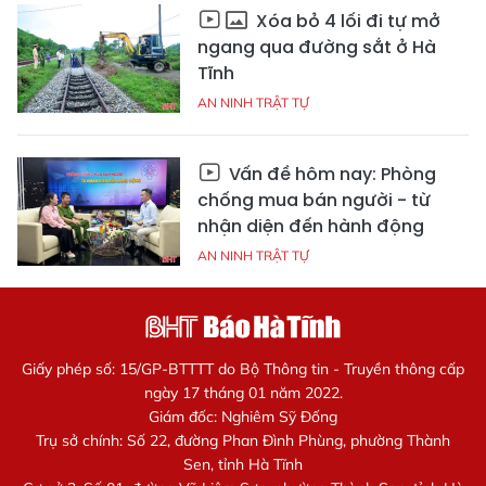
Xóa bỏ 4 lối đi tự mở
ngang qua đường sắt ở Hà
Tĩnh
AN NINH TRẬT TỰ
Vấn đề hôm nay: Phòng
chống mua bán người - từ
nhận diện đến hành động
AN NINH TRẬT TỰ
Giấy phép số: 15/GP-BTTTT do Bộ Thông tin - Truyền thông cấp
ngày 17 tháng 01 năm 2022.
Giám đốc: Nghiêm Sỹ Đống
Trụ sở chính: Số 22, đường Phan Đình Phùng, phường Thành
Sen, tỉnh Hà Tĩnh