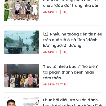
chức "đập đá" trong nhà dân
AN NINH TRẬT TỰ
Nhiều hệ thống đèn tín hiệu
trên quốc lộ ở Hà Tĩnh "đánh
lừa" người đi đường
AN NINH TRẬT TỰ
Truy tố nhiều bác sĩ "hô biến"
tội phạm thành bệnh nhân
tâm thần
AN NINH TRẬT TỰ
Phục hồi điều tra vụ án đánh
bạc tại phường Nam Hồng Lĩnh