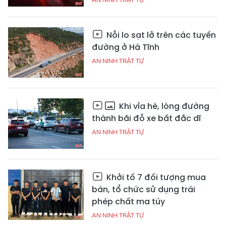
Nỗi lo sạt lở trên các tuyến
đường ở Hà Tĩnh
AN NINH TRẬT TỰ
Khi vỉa hè, lòng đường
thành bãi đỗ xe bất đắc dĩ
AN NINH TRẬT TỰ
Khởi tố 7 đối tượng mua
bán, tổ chức sử dụng trái
phép chất ma túy
AN NINH TRẬT TỰ