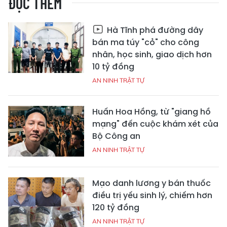
ĐỌC THÊM
Hà Tĩnh phá đường dây
bán ma túy "cỏ" cho công
nhân, học sinh, giao dịch hơn
10 tỷ đồng
AN NINH TRẬT TỰ
Huấn Hoa Hồng, từ "giang hồ
mạng" đến cuộc khám xét của
Bộ Công an
AN NINH TRẬT TỰ
Mạo danh lương y bán thuốc
điều trị yếu sinh lý, chiếm hơn
120 tỷ đồng
AN NINH TRẬT TỰ