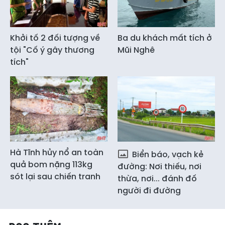
Khởi tố 2 đối tượng về
Ba du khách mất tích ở
tội "Cố ý gây thương
Mũi Nghê
tích"
Hà Tĩnh hủy nổ an toàn
Biển báo, vạch kẻ
quả bom nặng 113kg
đường: Nơi thiếu, nơi
sót lại sau chiến tranh
thừa, nơi... đánh đố
người đi đường