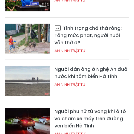
AN NINH TRẬT TỰ
Tình trạng chó thả rông:
Tăng mức phạt, người nuôi
vẫn thờ ơ?
AN NINH TRẬT TỰ
Người đàn ông ở Nghệ An đuối
nước khi tắm biển Hà Tĩnh
AN NINH TRẬT TỰ
Người phụ nữ tử vong khi ô tô
va chạm xe máy trên đường
ven biển Hà Tĩnh
AN NINH TRẬT TỰ