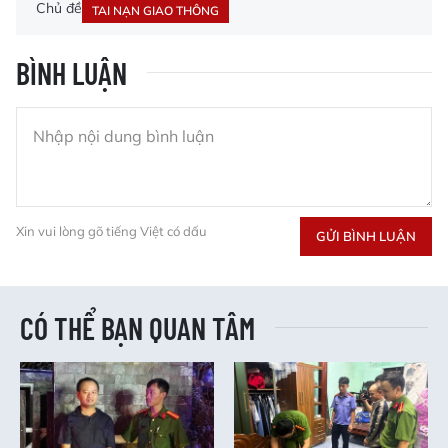
Chủ đề
TAI NẠN GIAO THÔNG
BÌNH LUẬN
Xin vui lòng gõ tiếng Việt có dấu
GỬI BÌNH LUẬN
CÓ THỂ BẠN QUAN TÂM