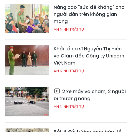
Nâng cao "sức đề kháng" cho
người dân trên không gian
mạng
AN NINH TRẬT TỰ
Khởi tố ca sĩ Nguyễn Thị Hiền
và Giám đốc Công ty Unicorn
Việt Nam
AN NINH TRẬT TỰ
2 xe máy va chạm, 2 người
bị thương nặng
AN NINH TRẬT TỰ
Bắt 4 đối tượng mua bán, tổ