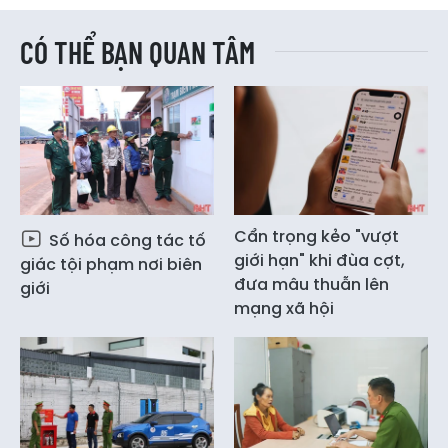
CÓ THỂ BẠN QUAN TÂM
Cẩn trọng kẻo "vượt
Số hóa công tác tố
giới hạn" khi đùa cợt,
giác tội phạm nơi biên
đưa mâu thuẫn lên
giới
mạng xã hội