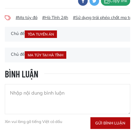
Copy link
#Ma túy đá
#Hà Tĩnh 24h
#Sử dụng trái phép chất ma túy
Chủ đề
TÒA TUYÊN ÁN
Chủ đề
MA TÚY TẠI HÀ TĨNH
BÌNH LUẬN
Xin vui lòng gõ tiếng Việt có dấu
GỬI BÌNH LUẬN