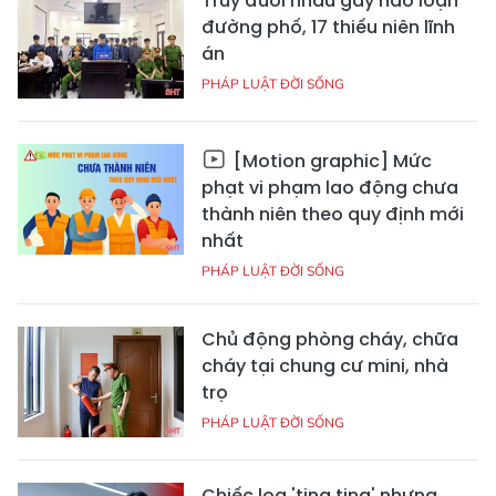
Truy đuổi nhau gây náo loạn
đường phố, 17 thiếu niên lĩnh
án
PHÁP LUẬT ĐỜI SỐNG
[Motion graphic] Mức
phạt vi phạm lao động chưa
thành niên theo quy định mới
nhất
PHÁP LUẬT ĐỜI SỐNG
Chủ động phòng cháy, chữa
cháy tại chung cư mini, nhà
trọ
PHÁP LUẬT ĐỜI SỐNG
Chiếc loa 'ting ting' nhưng