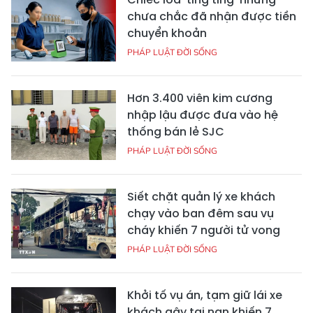
chưa chắc đã nhận được tiền
chuyển khoản
PHÁP LUẬT ĐỜI SỐNG
Hơn 3.400 viên kim cương
nhập lậu được đưa vào hệ
thống bán lẻ SJC
PHÁP LUẬT ĐỜI SỐNG
Siết chặt quản lý xe khách
chạy vào ban đêm sau vụ
cháy khiến 7 người tử vong
PHÁP LUẬT ĐỜI SỐNG
Khởi tố vụ án, tạm giữ lái xe
khách gây tai nạn khiến 7