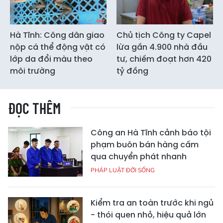
Hà Tĩnh: Công dân giao
Chủ tịch Công ty Capel
nộp cá thể động vật có
lừa gần 4.900 nhà đầu
lớp da đổi màu theo
tư, chiếm đoạt hơn 420
môi trường
tỷ đồng
ĐỌC THÊM
Công an Hà Tĩnh cảnh báo tội
phạm buôn bán hàng cấm
qua chuyển phát nhanh
PHÁP LUẬT ĐỜI SỐNG
Kiểm tra an toàn trước khi ngủ
- thói quen nhỏ, hiệu quả lớn