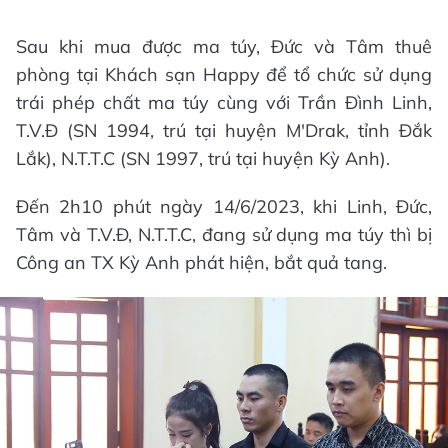
Sau khi mua được ma túy, Đức và Tâm thuê
phòng tại Khách sạn Happy để tổ chức sử dụng
trái phép chất ma túy cùng với Trần Đình Linh,
T.V.Đ (SN 1994, trú tại huyện M'Drak, tỉnh Đắk
Lắk), N.T.T.C (SN 1997, trú tại huyện Kỳ Anh).
Đến 2h10 phút ngày 14/6/2023, khi Linh, Đức,
Tâm và T.V.Đ, N.T.T.C, đang sử dụng ma túy thì bị
Công an TX Kỳ Anh phát hiện, bắt quả tang.