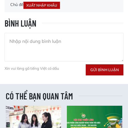
Chủ đề
XUẤT NHẬP KHẨU
BÌNH LUẬN
Xin vui lòng gõ tiếng Việt có dấu
GỬI BÌNH LUẬN
CÓ THỂ BẠN QUAN TÂM