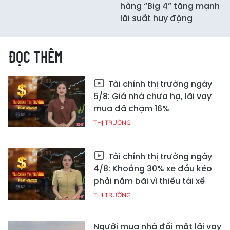
hàng “Big 4” tăng mạnh
lãi suất huy động
ĐỌC THÊM
Tài chính thị trường ngày
5/8: Giá nhà chưa hạ, lãi vay
mua đã chạm 16%
THỊ TRƯỜNG
Tài chính thị trường ngày
4/8: Khoảng 30% xe đầu kéo
phải nằm bãi vì thiếu tài xế
THỊ TRƯỜNG
Người mua nhà đối mặt lãi vay