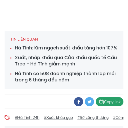
TIN LIÊN QUAN
Hà Tĩnh: Kim ngạch xuất khẩu tăng hơn 107%
Xuất, nhập khẩu qua Cửa khẩu quốc tế Cầu
Treo - Hà Tĩnh giảm mạnh
Hà Tĩnh có 508 doanh nghiệp thành lập mới
trong 6 tháng đầu năm
Copy link
#Hà Tĩnh 24h
#Xuất khẩu gạo
#Sở công thương
#Công t