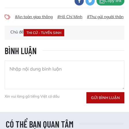
Copy link
#An toàn giao thông
#Hồ Chí Minh
#Thư gửi người thân
Chủ đề
THI CỬ - TUYỂN SINH
BÌNH LUẬN
Xin vui lòng gõ tiếng Việt có dấu
GỬI BÌNH LUẬN
CÓ THỂ BẠN QUAN TÂM