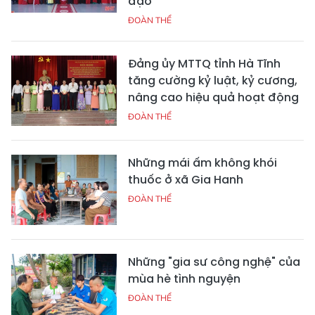
đạo
ĐOÀN THỂ
Đảng ủy MTTQ tỉnh Hà Tĩnh
tăng cường kỷ luật, kỷ cương,
nâng cao hiệu quả hoạt động
ĐOÀN THỂ
Những mái ấm không khói
thuốc ở xã Gia Hanh
ĐOÀN THỂ
Những "gia sư công nghệ" của
mùa hè tình nguyện
ĐOÀN THỂ