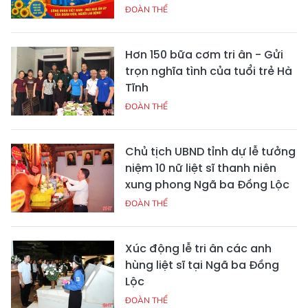
ĐOÀN THỂ
Hơn 150 bữa cơm tri ân - Gửi
trọn nghĩa tình của tuổi trẻ Hà
Tĩnh
ĐOÀN THỂ
Chủ tịch UBND tỉnh dự lễ tưởng
niệm 10 nữ liệt sĩ thanh niên
xung phong Ngã ba Đồng Lộc
ĐOÀN THỂ
Xúc động lễ tri ân các anh
hùng liệt sĩ tại Ngã ba Đồng
Lộc
ĐOÀN THỂ