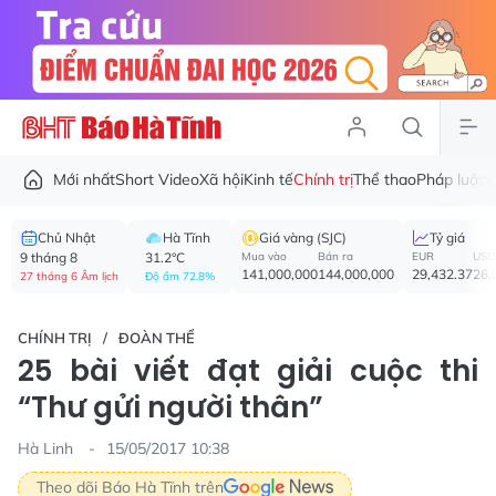
Mới nhất
Short Video
Xã hội
Kinh tế
Chính trị
Thể thao
Pháp luật
V
Chủ Nhật
Hà Tĩnh
Giá vàng (SJC)
Tỷ giá
9 tháng 8
31.2°C
Mua vào
Bán ra
EUR
USD
141,000,000
144,000,000
29,432.37
26,
27 tháng 6 Âm lịch
Độ ẩm 72.8%
CHÍNH TRỊ
ĐOÀN THỂ
25 bài viết đạt giải cuộc thi
“Thư gửi người thân”
Hà Linh
15/05/2017 10:38
Theo dõi Báo Hà Tĩnh trên