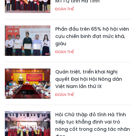
MTTQ tỉnh Hà Tĩnh
ĐOÀN THỂ
Phấn đấu trên 65% hộ hội viên
cựu chiến binh đạt mức khá,
giàu
ĐOÀN THỂ
Quán triệt, triển khai Nghị
quyết Đại hội Hội Nông dân
Việt Nam lần thứ IX
ĐOÀN THỂ
Hội Chữ thập đỏ tỉnh Hà Tĩnh
tiếp tục khẳng định vai trò
nòng cốt trong công tác nhân