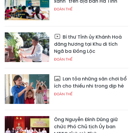
xanh" trên địa bàn Hà Tĩnh
ĐOÀN THỂ
Bí thư Tỉnh ủy Khánh Hoà
dâng hương tại Khu di tích
Ngã ba Đồng Lộc
ĐOÀN THỂ
Lan tỏa những sân chơi bổ
ích cho thiếu nhi trong dịp hè
ĐOÀN THỂ
Ông Nguyễn Đình Dũng giữ
chức Phó Chủ tịch Ủy ban