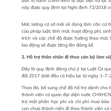
đơn vị hành chính-kinh tế đặc biệt và lực 
này được quy định tại Nghị định 72/2018 
Mức lương cơ sở mới sẽ dùng làm căn cứ tí
của pháp luật; tính mức hoạt động phí, sin
trích và các chế độ được hưởng theo mức 
lao động sẽ được tăng lên đáng kể.
2. Hỗ trợ thân nhân đi theo cán bộ làm vi
Đây là quy định đáng chú ý tại Luật Cơ q
đổi 2017 (bắt đầu có hiệu lực từ ngày 1-7-
Theo đó, bổ sung chế độ hỗ trợ dành cho t
thành viên cơ quan đại diện nước CHXHCN V
trợ một phần học phí và chi phí mua bảo 
con chưa thành niên đi theo thành viên cơ 