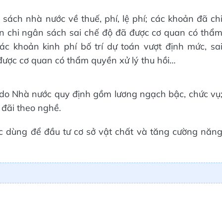
ách nhà nước về thuế, phí, lệ phí; các khoản đã ch
ản chi ngân sách sai chế độ đã được cơ quan có thẩ
ác khoản kinh phí bố trí dự toán vượt định mức, sa
được cơ quan có thẩm quyền xử lý thu hồi…
 do Nhà nước quy định gồm lương ngạch bậc, chức vụ
 đãi theo nghề.
ược dùng để đầu tư cơ sở vật chất và tăng cường năn