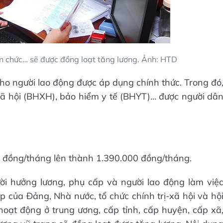
ên chức… sẽ được đồng loạt tăng lương. Ảnh: HTD
cho người lao động được áp dụng chính thức. Trong đó
xã hội (BHXH), bảo hiểm y tế (BHYT)… được người dâ
0 đồng/tháng lên thành 1.390.000 đồng/tháng.
ười hưởng lương, phụ cấp và người lao động làm việ
ệp của Đảng, Nhà nước, tổ chức chính trị-xã hội và hộ
oạt động ở trung ương, cấp tỉnh, cấp huyện, cấp xã