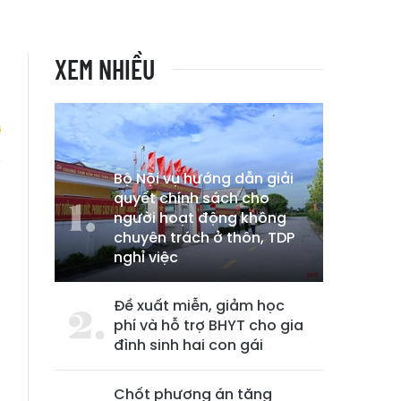
XEM NHIỀU
Bộ Nội vụ hướng dẫn giải
n
quyết chính sách cho
người hoạt động không
chuyên trách ở thôn, TDP
nghỉ việc
Đề xuất miễn, giảm học
phí và hỗ trợ BHYT cho gia
đình sinh hai con gái
Chốt phương án tăng