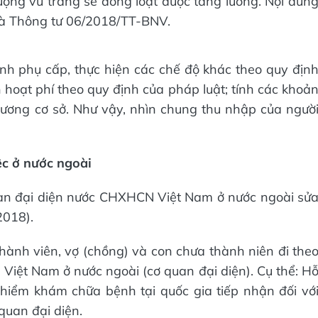
lượng vũ trang sẽ đồng loạt được tăng lương. Nội dun
và Thông tư 06/2018/TT-BNV.
nh phụ cấp, thực hiện các chế độ khác theo quy địn
h hoạt phí theo quy định của pháp luật; tính các khoả
lương cơ sở. Như vậy, nhìn chung thu nhập của ngườ
ệc ở nước ngoài
uan đại diện nước CHXHCN Việt Nam ở nước ngoài sử
2018).
hành viên, vợ (chồng) và con chưa thành niên đi the
iệt Nam ở nước ngoài (cơ quan đại diện). Cụ thể: H
hiểm khám chữa bệnh tại quốc gia tiếp nhận đối vớ
quan đại diện.