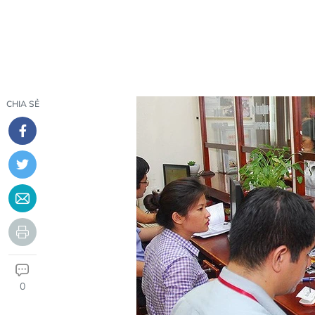
CHIA SẺ
0