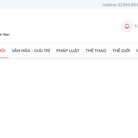
Hotline: 02393.69
T
HỘI
VĂN HÓA - GIẢI TRÍ
PHÁP LUẬT
THỂ THAO
THẾ GIỚI