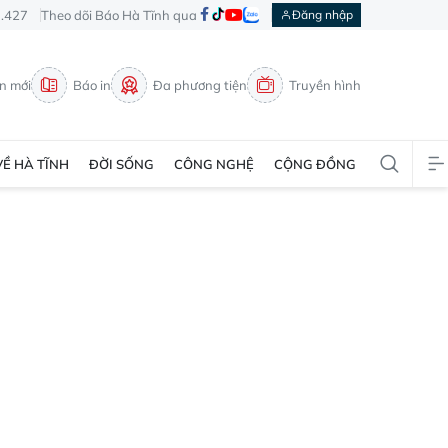
3.427
Theo dõi Báo Hà Tĩnh qua
Đăng nhập
in mới
Báo in
Đa phương tiện
Truyền hình
VỀ HÀ TĨNH
ĐỜI SỐNG
CÔNG NGHỆ
CỘNG ĐỒNG