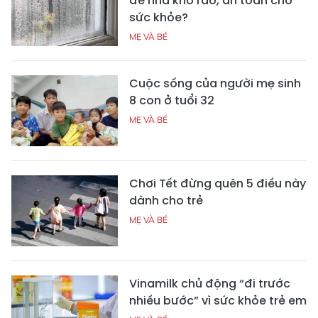
để nhà khô ráo, an toàn cho
sức khỏe?
MẸ VÀ BÉ
Cuộc sống của người mẹ sinh
8 con ở tuổi 32
MẸ VÀ BÉ
Chơi Tết đừng quên 5 điều này
dành cho trẻ
MẸ VÀ BÉ
Vinamilk chủ động “đi trước
nhiều bước” vì sức khỏe trẻ em