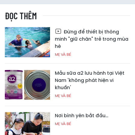
ĐỌC THÊM
Đừng để thiết bị thông
minh "giữ chân" trẻ trong mùa
hè
MẸ VÀ BÉ
Mẫu sữa a2 lưu hành tại Việt
Nam 'không phát hiện vi
khuẩn'
MẸ VÀ BÉ
Nơi bình yên bắt đầu…
MẸ VÀ BÉ