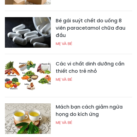
Bé gái suýt chết do uống 8
viên paracetamol chữa đau
đầu
MẸ VÀ BÉ
Các vi chất dinh dưỡng cần
thiết cho trẻ nhỏ
MẸ VÀ BÉ
Mách bạn cách giảm ngứa
họng do kích ứng
MẸ VÀ BÉ