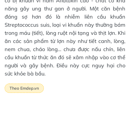
cơ bị khuẩn vi nấm Aflatoxin cao - chất có khả
năng gây ung thư gan ở người. Một căn bệnh
đáng sợ hơn đó là nhiễm liên cầu khuẩn
Streptococcus suis, loại vi khuẩn này thường bám
trong máu (tiết), lòng ruột nội tạng và thịt lợn. Khi
ăn các sản phẩm từ lợn này như tiết canh, lòng,
nem chua, cháo lòng… chưa được nấu chín, liên
cầu khuẩn từ thức ăn đó sẽ xâm nhập vào cơ thể
người và gây bệnh. Điều này cực nguy hại cho
sức khỏe bà bầu.
Theo Emdep.vn