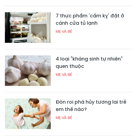
7 thực phẩm 'cấm kỵ' đặt ở
cánh cửa tủ lạnh
MẸ VÀ BÉ
4 loại "kháng sinh tự nhiên"
quen thuộc
MẸ VÀ BÉ
Đòn roi phá hủy tương lai trẻ
em thế nào?
MẸ VÀ BÉ