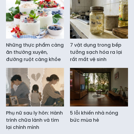
Những thực phẩm càng
7 vật dụng trong bếp
ăn thường xuyên,
tưởng sạch hóa ra lại
đường ruột càng khỏe
rất mất vệ sinh
Phụ nữ sau ly hôn: Hành
5 lỗi khiến nhà nóng
trình chữa lành và tìm
bức mùa hè
lại chính mình