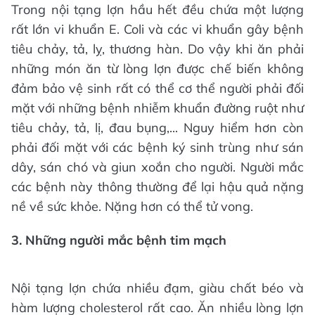
Trong nội tạng lợn hầu hết đều chứa một lượng
rất lớn vi khuẩn E. Coli và các vi khuẩn gây bệnh
tiêu chảy, tả, lỵ, thương hàn. Do vậy khi ăn phải
những món ăn từ lòng lợn được chế biến không
đảm bảo vệ sinh rất có thể cơ thể người phải đối
mặt với những bệnh nhiễm khuẩn đường ruột như
tiêu chảy, tả, lị, đau bụng,... Nguy hiểm hơn còn
phải đối mặt với các bệnh ký sinh trùng như sán
dây, sán chó và giun xoắn cho người. Người mắc
các bệnh này thông thường để lại hậu quả nặng
nề về sức khỏe. Nặng hơn có thể tử vong.
3. Những người mắc bệnh tim mạch
Nội tạng lợn chứa nhiều đạm, giàu chất béo và
hàm lượng cholesterol rất cao. Ăn nhiều lòng lợn