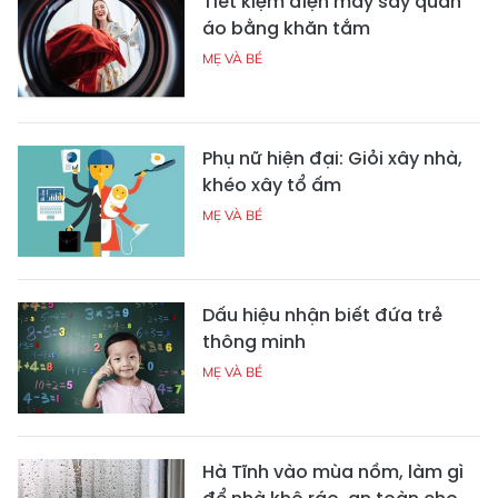
Tiết kiệm điện máy sấy quần
áo bằng khăn tắm
MẸ VÀ BÉ
Phụ nữ hiện đại: Giỏi xây nhà,
khéo xây tổ ấm
MẸ VÀ BÉ
Dấu hiệu nhận biết đứa trẻ
thông minh
MẸ VÀ BÉ
Hà Tĩnh vào mùa nồm, làm gì