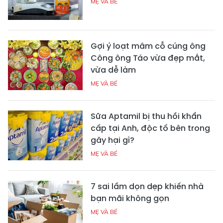
MẸ VÀ BÉ
Gợi ý loạt mâm cỗ cúng ông
Công ông Táo vừa đẹp mắt,
vừa dễ làm
MẸ VÀ BÉ
Sữa Aptamil bị thu hồi khẩn
cấp tại Anh, độc tố bên trong
gây hại gì?
MẸ VÀ BÉ
7 sai lầm dọn dẹp khiến nhà
bạn mãi không gọn
MẸ VÀ BÉ