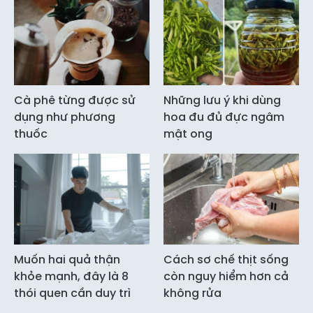
Cà phê từng được sử
Những lưu ý khi dùng
dụng như phương
hoa đu đủ đực ngâm
thuốc
mật ong
Muốn hai quả thận
Cách sơ chế thịt sống
khỏe mạnh, đây là 8
còn nguy hiểm hơn cả
thói quen cần duy trì
không rửa