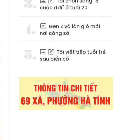
Tôi chọn sống "3
cuộc đời" ở tuổi 20
Gen Z và làn gió mới
nơi công sở
Tôi viết tiếp tuổi trẻ
sau biến cố