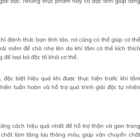
giải độc. Những thực phẩm này có đặc tính giúp tăn
hỉ đánh thức bạn tỉnh táo, nó cũng có thể giúp cơ th
ải mềm để chà nhẹ lên da khi tắm có thể kích thíc
 để loại bỏ độc tố khỏi cơ thể.
 đặc biệt hiệu quả khi được thực hiện trước khi tắ
thiện tuần hoàn và hỗ trợ quá trình giải độc tự nhiê
ững cách hiệu quả nhất để hỗ trợ thận và gan tron
ể chất làm tăng lưu thông máu, giúp vận chuyển chấ