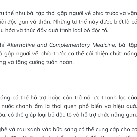
tư thế như bài tập thở, gập người về phía trước và vặ
iải độc gan và thận. Những tư thế này được biết là c
êu hóa và thúc đẩy quá trình loại bỏ độc tố.
chí
Alternative and Complementary Medicine
, bài tậ
 gập người về phía trước có thể cải thiện chức năn
ng và tăng cường tuần hoàn.
ng có thể hỗ trợ hoặc cản trở nỗ lực thanh lọc củ
 nước chanh ấm là thói quen phổ biến và hiệu quả
, có thể giúp loại bỏ độc tố và hỗ trợ chức năng gan
nghệ và rau xanh vào bữa sáng có thể cung cấp cho c