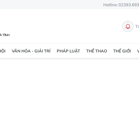
Hotline: 02393.69
T
HỘI
VĂN HÓA - GIẢI TRÍ
PHÁP LUẬT
THỂ THAO
THẾ GIỚI