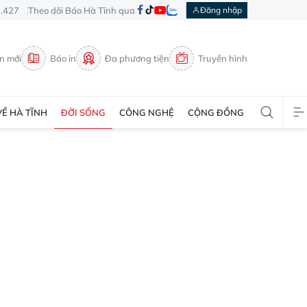
3.427
Theo dõi Báo Hà Tĩnh qua
Đăng nhập
in mới
Báo in
Đa phương tiện
Truyền hình
VỀ HÀ TĨNH
ĐỜI SỐNG
CÔNG NGHỆ
CỘNG ĐỒNG