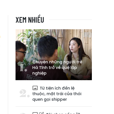
XEM NHIỀU
g
Chuyện những người trẻ
Hà Tĩnh trở về quê lập
nghiệp
Từ tiện ích đến lệ
thuộc, mặt trái của thói
quen gọi shipper