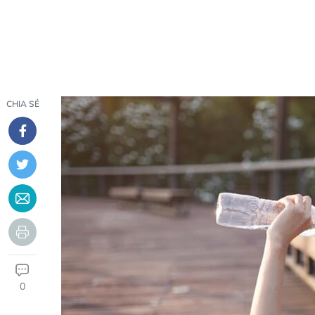
CHIA SẺ
0