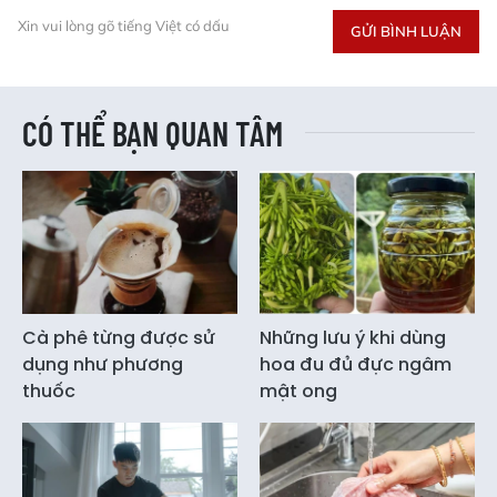
Xin vui lòng gõ tiếng Việt có dấu
GỬI BÌNH LUẬN
CÓ THỂ BẠN QUAN TÂM
Cà phê từng được sử
Những lưu ý khi dùng
dụng như phương
hoa đu đủ đực ngâm
thuốc
mật ong