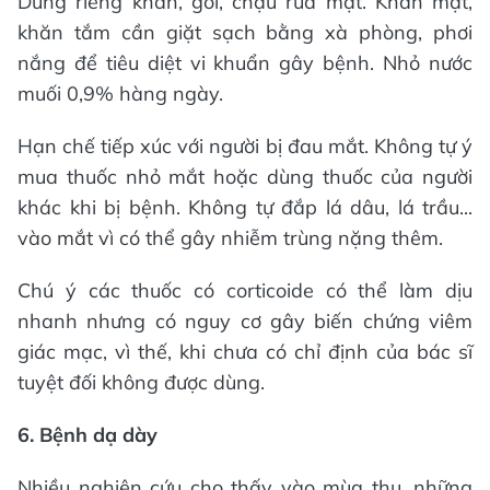
Dùng riêng khăn, gối, chậu rửa mặt. Khăn mặt,
khăn tắm cần giặt sạch bằng xà phòng, phơi
nắng để tiêu diệt vi khuẩn gây bệnh. Nhỏ nước
muối 0,9% hàng ngày.
Hạn chế tiếp xúc với người bị đau mắt. Không tự ý
mua thuốc nhỏ mắt hoặc dùng thuốc của người
khác khi bị bệnh. Không tự đắp lá dâu, lá trầu...
vào mắt vì có thể gây nhiễm trùng nặng thêm.
Chú ý các thuốc có corticoide có thể làm dịu
nhanh nhưng có nguy cơ gây biến chứng viêm
giác mạc, vì thế, khi chưa có chỉ định của bác sĩ
tuyệt đối không được dùng.
6. Bệnh dạ dày
Nhiều nghiên cứu cho thấy vào mùa thu, những