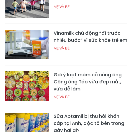
MẸ VÀ BÉ
Vinamilk chủ động “đi trước
nhiều bước” vì sức khỏe trẻ em
MẸ VÀ BÉ
Gợi ý loạt mâm cỗ cúng ông
Công ông Táo vừa đẹp mắt,
vừa dễ làm
MẸ VÀ BÉ
Sữa Aptamil bị thu hồi khẩn
cấp tại Anh, độc tố bên trong
gây hại gì?