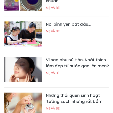
khuẩn'
MẸ VÀ BÉ
Nơi bình yên bắt đầu…
MẸ VÀ BÉ
Vì sao phụ nữ Hàn, Nhật thích
làm đẹp từ nước gạo lên men?
MẸ VÀ BÉ
Những thói quen sinh hoạt
'tưởng sạch nhưng rất bẩn'
MẸ VÀ BÉ