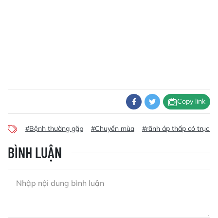
Copy link
#Bệnh thường gặp
#Chuyển mùa
#rãnh áp thấp có trục q
BÌNH LUẬN