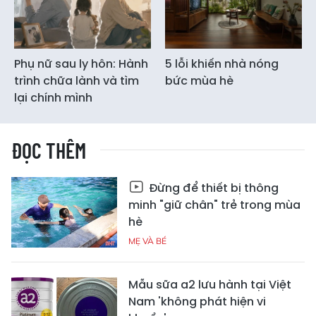
Phụ nữ sau ly hôn: Hành
5 lỗi khiến nhà nóng
trình chữa lành và tìm
bức mùa hè
lại chính mình
ĐỌC THÊM
Đừng để thiết bị thông
minh "giữ chân" trẻ trong mùa
hè
MẸ VÀ BÉ
Mẫu sữa a2 lưu hành tại Việt
Nam 'không phát hiện vi