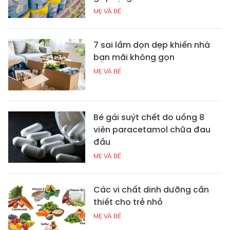
MẸ VÀ BÉ
7 sai lầm dọn dẹp khiến nhà
bạn mãi không gọn
MẸ VÀ BÉ
Bé gái suýt chết do uống 8
viên paracetamol chữa đau
đầu
MẸ VÀ BÉ
Các vi chất dinh dưỡng cần
thiết cho trẻ nhỏ
MẸ VÀ BÉ