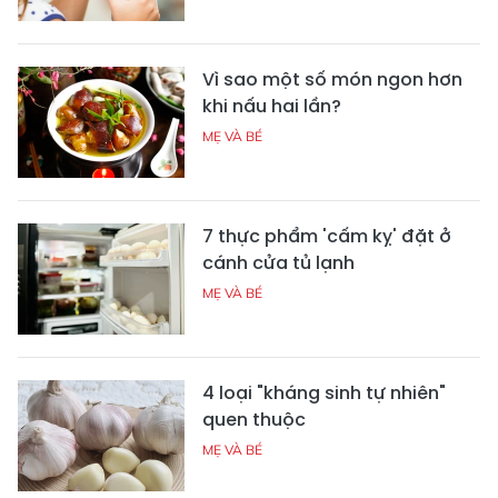
Vì sao một số món ngon hơn
khi nấu hai lần?
MẸ VÀ BÉ
7 thực phẩm 'cấm kỵ' đặt ở
cánh cửa tủ lạnh
MẸ VÀ BÉ
4 loại "kháng sinh tự nhiên"
quen thuộc
MẸ VÀ BÉ