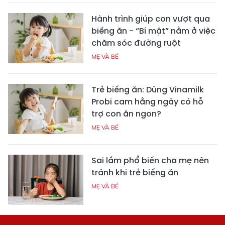
Hành trình giúp con vượt qua
biếng ăn - “Bí mật” nằm ở việc
chăm sóc đường ruột
MẸ VÀ BÉ
Trẻ biếng ăn: Dùng Vinamilk
Probi cam hằng ngày có hỗ
trợ con ăn ngon?
MẸ VÀ BÉ
Sai lầm phổ biến cha mẹ nên
tránh khi trẻ biếng ăn
MẸ VÀ BÉ