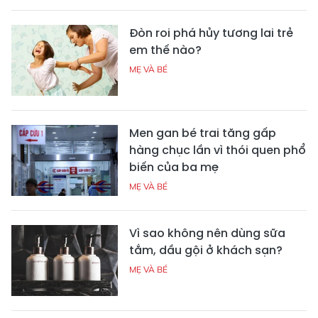
Đòn roi phá hủy tương lai trẻ
em thế nào?
MẸ VÀ BÉ
Men gan bé trai tăng gấp
hàng chục lần vì thói quen phổ
biến của ba mẹ
MẸ VÀ BÉ
Vì sao không nên dùng sữa
tắm, dầu gội ở khách sạn?
MẸ VÀ BÉ