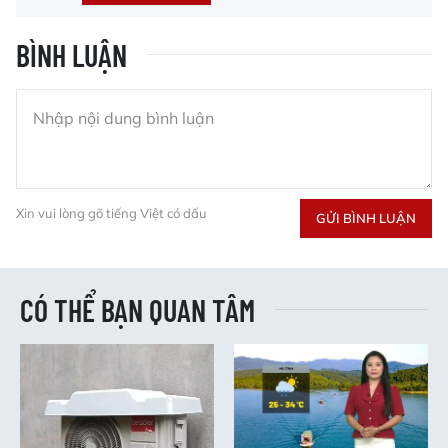
BÌNH LUẬN
Xin vui lòng gõ tiếng Việt có dấu
GỬI BÌNH LUẬN
CÓ THỂ BẠN QUAN TÂM