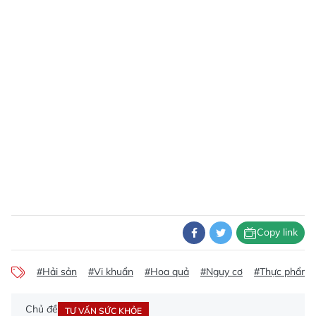
Copy link
#Hải sản
#Vi khuẩn
#Hoa quả
#Nguy cơ
#Thực phẩm
Chủ đề
TƯ VẤN SỨC KHỎE