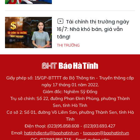
Tài chính thị trường ngày
16/7: Nhà khó bán, giá vẫn
tăng!
THỊ TRƯỜNG
Giấy phép số: 15/GP-BTTTT do Bộ Thông tin - Truyền thông cấp
ngày 17 tháng 01 năm 2022.
Giám đốc: Nghiêm Sỹ Đống
Trụ sở chính: Số 22, đường Phan Đình Phùng, phường Thành
Sen, tỉnh Hà Tĩnh
Cơ sở 2: Số 01, đường Võ Liêm Sơn, phường Thành Sen, tỉnh Hà
Tĩnh
Điện thoại: (023)95.858.608 - (023)93.693.427
Email:
hatinhdientu@baohatinh.vn
-
toasoan@baohatinh.vn
QC: (023)93.856.715 - Email quảng cáo: