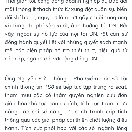
Thời gian tới, cộng đồng doanh nghiệp dự báo đối
mặt không ít thách thức từ xung đột quân sự, biến
đổi khí hậu..., nguy cơ làm đứt gãy chuỗi cung ứng
và tăng chi phí sản xuất, ảnh hưởng tới DN. Bởi
vậy, ngoài sự nỗ lực của nội tại DN, rất cần sự
đồng hành quyết liệt với những quyết sách mạnh
mẽ, các biện pháp hỗ trợ thiết thực, hiệu quả từ
các cấp, ngành đối với cộng đồng DN
.
Ông Nguyễn Đức Thắng – Phó Giám đốc Sở Tài
chính thông tin: "Sở sẽ tiếp tục tập trung rà soát,
tham mưu cấp có thẩm quyền nghiên cứu đơn
giản hóa thủ tục hành chính; tích cực tham mưu
nâng cao chỉ số năng lực cạnh tranh cấp tỉnh
thông qua các giải pháp cải thiện chất lượng điều
hành. Tích cực phối hợp với các sở, ngành lồng