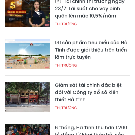
Tài chính thị trường ngày
23/7: Lãi suất cho vay bình
quân lên mức 10,5%/năm
THỊ TRƯỜNG
131 sản phẩm tiêu biểu của Hà
Tĩnh được giới thiệu trên triển
lãm trực tuyến
THỊ TRƯỜNG
Giám sát tài chính đặc biệt
đối với Công ty Xổ số kiến
thiết Hà Tĩnh
THỊ TRƯỜNG
6 tháng, Hà Tĩnh thu hơn 1.200
tỷ đồng từ khai thác hải sản