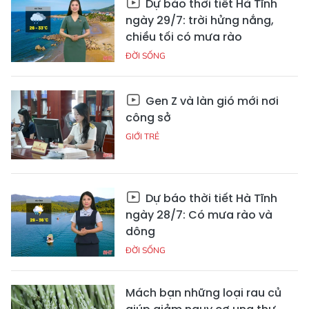
Dự báo thời tiết Hà Tĩnh
ngày 29/7: trời hửng nắng,
chiều tối có mưa rào
ĐỜI SỐNG
Gen Z và làn gió mới nơi
công sở
GIỚI TRẺ
Dự báo thời tiết Hà Tĩnh
ngày 28/7: Có mưa rào và
dông
ĐỜI SỐNG
Mách bạn những loại rau củ