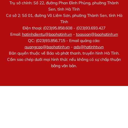
Trụ sở chính: Số 22, đường Phan Đình Phùng, phường Thành
Sen, tỉnh Hà Tĩnh
Cơ sở 2: Số 01, đường Võ Liêm Sơn, phường Thành Sen, tỉnh Hà
Tĩnh
Điện thoại: (023)95.858.608 - (023)93.693.427
Email:
hatinhdientu@baohatinh.vn
-
toasoan@baohatinh.vn
QC: (023)93.856.715 - Email quảng cáo:
quangcao@baohatinh.vn
-
ads@hatinhtv.vn
Bản quyền thuộc về Báo và phát thanh, truyền hình Hà Tĩnh.
Cấm sao chép dưới mọi hình thức nếu không có sự chấp thuận
bằng văn bản.