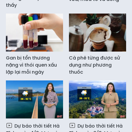
thấy
Gan bị tổn thương
Cà phê từng được sử
nặng vì thói quen xấu
dụng như phương
lặp lại mỗi ngày
thuốc
Dự báo thời tiết Hà
Dự báo thời tiết Hà