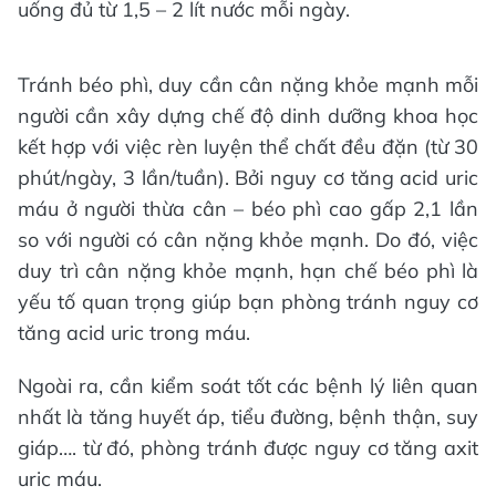
uống đủ từ 1,5 – 2 lít nước mỗi ngày.
Tránh béo phì, duy cần cân nặng khỏe mạnh mỗi
người cần xây dựng chế độ dinh dưỡng khoa học
kết hợp với việc rèn luyện thể chất đều đặn (từ 30
phút/ngày, 3 lần/tuần). Bởi nguy cơ tăng acid uric
máu ở người thừa cân – béo phì cao gấp 2,1 lần
so với người có cân nặng khỏe mạnh. Do đó, việc
duy trì cân nặng khỏe mạnh, hạn chế béo phì là
yếu tố quan trọng giúp bạn phòng tránh nguy cơ
tăng acid uric trong máu.
Ngoài ra, cần kiểm soát tốt các bệnh lý liên quan
nhất là tăng huyết áp, tiểu đường, bệnh thận, suy
giáp…. từ đó, phòng tránh được nguy cơ tăng axit
uric máu.