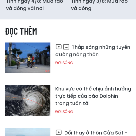
Tĩnh ngày 4/8: Mưa rào
Tĩnh ngày 3/8: Mưa rào
và dông vài nơi
và dông
ĐỌC THÊM
Thắp sáng những tuyến
đường nông thôn
ĐỜI SỐNG
Khu vực có thể chịu ảnh hưởng
trực tiếp của bão Dolphin
trong tuần tới
ĐỜI SỐNG
Đổi thay ở thôn Cửa Sót -