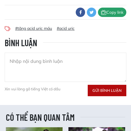
Copy link
#tăng acid uric máu
#acid uric
BÌNH LUẬN
Xin vui lòng gõ tiếng Việt có dấu
GỬI BÌNH LUẬN
CÓ THỂ BẠN QUAN TÂM