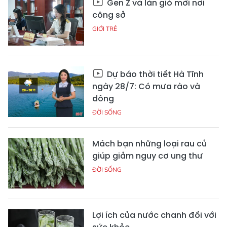
Gen Z và làn gió mới nơi
công sở
GIỚI TRẺ
Dự báo thời tiết Hà Tĩnh
ngày 28/7: Có mưa rào và
dông
ĐỜI SỐNG
Mách bạn những loại rau củ
giúp giảm nguy cơ ung thư
ĐỜI SỐNG
Lợi ích của nước chanh đối với