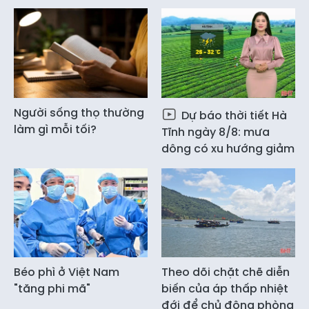
Người sống thọ thường
Dự báo thời tiết Hà
làm gì mỗi tối?
Tĩnh ngày 8/8: mưa
dông có xu hướng giảm
Béo phì ở Việt Nam
Theo dõi chặt chẽ diễn
"tăng phi mã"
biến của áp thấp nhiệt
đới để chủ động phòng