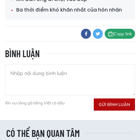
Ba thời điểm khó khăn nhất của hôn nhân
Copy link
BÌNH LUẬN
Xin vui lòng gõ tiếng Việt có dấu
GỬI BÌNH LUẬN
CÓ THỂ BẠN QUAN TÂM