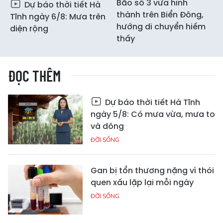
Bão số 3 vừa hình
Dự báo thời tiết Hà
thành trên Biển Đông,
Tĩnh ngày 6/8: Mưa trên
hướng di chuyển hiếm
diện rộng
thấy
ĐỌC THÊM
Dự báo thời tiết Hà Tĩnh
ngày 5/8: Có mưa vừa, mưa to
và dông
ĐỜI SỐNG
Gan bị tổn thương nặng vì thói
quen xấu lặp lại mỗi ngày
ĐỜI SỐNG