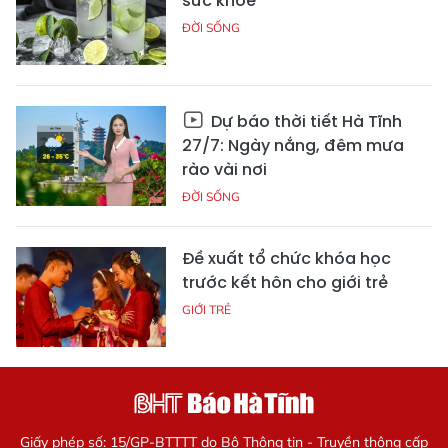
sức khỏe
ĐỜI SỐNG
Dự báo thời tiết Hà Tĩnh
27/7: Ngày nắng, đêm mưa
rào vài nơi
ĐỜI SỐNG
Đề xuất tổ chức khóa học
trước kết hôn cho giới trẻ
GIỚI TRẺ
Giấy phép số: 15/GP-BTTTT do Bộ Thông tin - Truyền thông cấp