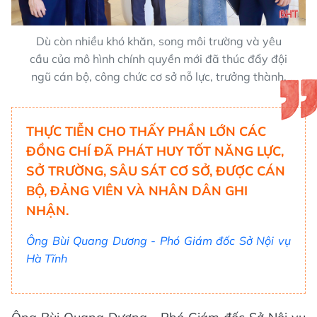
Dù còn nhiều khó khăn, song môi trường và yêu
cầu của mô hình chính quyền mới đã thúc đẩy đội
ngũ cán bộ, công chức cơ sở nỗ lực, trưởng thành.
THỰC TIỄN CHO THẤY PHẦN LỚN CÁC
ĐỒNG CHÍ ĐÃ PHÁT HUY TỐT NĂNG LỰC,
SỞ TRƯỜNG, SÂU SÁT CƠ SỞ, ĐƯỢC CÁN
BỘ, ĐẢNG VIÊN VÀ NHÂN DÂN GHI
NHẬN.
Ông Bùi Quang Dương - Phó Giám đốc Sở Nội vụ
Hà Tĩnh