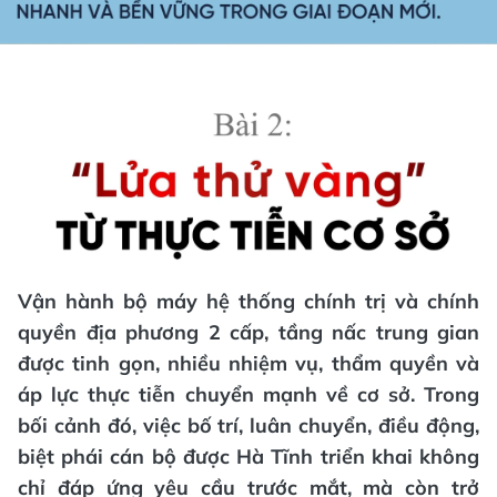
V
ậ
n
h
à
nh b
ộ
m
á
y h
ệ
th
ố
ng ch
í
nh tr
ị
v
à
ch
í
nh
quy
ề
n
đị
a ph
ươ
ng 2 c
ấ
p, t
ầ
ng n
ấ
c trung gian
đượ
c tinh g
ọ
n, nhi
ề
u nhi
ệ
m v
ụ
, th
ẩ
m quy
ề
n v
à
á
p l
ự
c th
ự
c ti
ễ
n
chuy
ể
n m
ạ
nh v
ề
c
ơ
s
ở
. Trong
b
ố
i c
ả
nh
đó
, vi
ệ
c
b
ố
tr
í
,
lu
â
n chuy
ể
n,
đ
i
ề
u
độ
ng,
bi
ệ
t ph
á
i c
á
n b
ộ
đượ
c
H
à
T
ĩ
nh tri
ể
n khai
kh
ô
ng
ch
ỉ
đá
p
ứ
ng y
ê
u c
ầ
u tr
ướ
c m
ắ
t, m
à
c
ò
n tr
ở