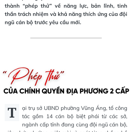
th
à
nh
“
ph
é
p th
ử”
v
ề
n
ă
ng l
ự
c, b
ả
n l
ĩ
nh,
tinh
th
ầ
n
tr
á
ch nhi
ệ
m v
à
kh
ả
n
ă
ng th
í
ch
ứ
ng c
ủ
a
độ
i
ng
ũ
c
á
n b
ộ
tr
ướ
c y
ê
u c
ầ
u m
ớ
i.
T
ại trụ sở UBND phường Vũng Áng, tổ công
tác gồm 14 cán bộ biệt phái từ các sở,
ngành cấp tỉnh đang cùng đội ngũ cán bộ,