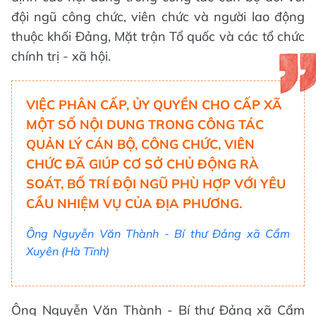
đội ngũ công chức, viên chức và người lao động
thuộc khối Đảng, Mặt trận Tổ quốc và các tổ chức
chính trị - xã hội.
VIỆC PHÂN CẤP, ỦY QUYỀN CHO CẤP XÃ
MỘT SỐ NỘI DUNG TRONG CÔNG TÁC
QUẢN LÝ CÁN BỘ, CÔNG CHỨC, VIÊN
CHỨC ĐÃ GIÚP CƠ SỞ CHỦ ĐỘNG RÀ
SOÁT, BỐ TRÍ ĐỘI NGŨ PHÙ HỢP VỚI YÊU
CẦU NHIỆM VỤ CỦA ĐỊA PHƯƠNG.
Ông Nguyễn Văn Thành - Bí thư Đảng xã Cẩm
Xuyên (Hà Tĩnh)
Ông Nguyễn Văn Thành - Bí thư Đảng xã Cẩm