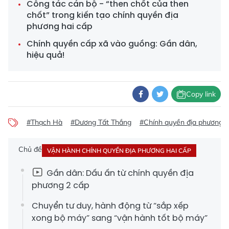
Công tác cán bộ - “then chốt của then
chốt” trong kiến tạo chính quyền địa
phương hai cấp
Chính quyền cấp xã vào guồng: Gần dân,
hiệu quả!
Copy link
#Thạch Hà
#Dương Tất Thắng
#Chính quyền địa phương 2
Chủ đề
VẬN HÀNH CHÍNH QUYỀN ĐỊA PHƯƠNG HAI CẤP
Gần dân: Dấu ấn từ chính quyền địa
phương 2 cấp
Chuyển tư duy, hành động từ “sắp xếp
xong bộ máy” sang “vận hành tốt bộ máy”