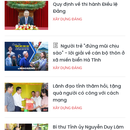
Quy định về thi hành Điều lệ
Đảng
XÂY DỰNG ĐẢNG
Người trẻ "đứng mũi chịu
sào" - lời giải về cán bộ thôn ở
xã miền biển Hà Tĩnh
XÂY DỰNG ĐẢNG
Lãnh đạo tỉnh thăm hỏi, tặng
quà người có công với cách
mạng
XÂY DỰNG ĐẢNG
Bí thư Tỉnh ủy Nguyễn Duy Lâm