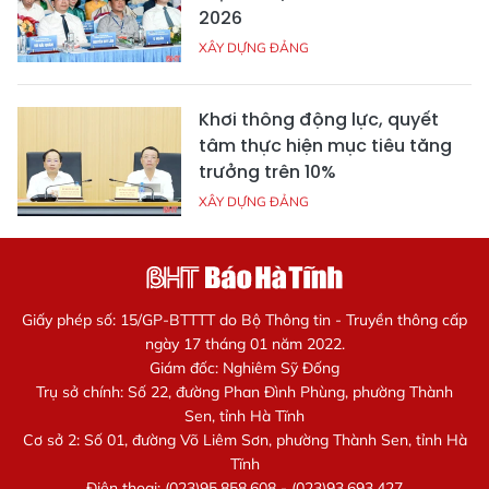
2026
XÂY DỰNG ĐẢNG
Khơi thông động lực, quyết
tâm thực hiện mục tiêu tăng
trưởng trên 10%
XÂY DỰNG ĐẢNG
Giấy phép số: 15/GP-BTTTT do Bộ Thông tin - Truyền thông cấp
ngày 17 tháng 01 năm 2022.
Giám đốc: Nghiêm Sỹ Đống
Trụ sở chính: Số 22, đường Phan Đình Phùng, phường Thành
Sen, tỉnh Hà Tĩnh
Cơ sở 2: Số 01, đường Võ Liêm Sơn, phường Thành Sen, tỉnh Hà
Tĩnh
Điện thoại: (023)95.858.608 - (023)93.693.427