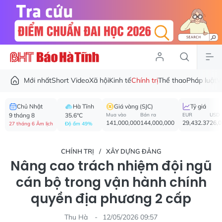
Mới nhất
Short Video
Xã hội
Kinh tế
Chính trị
Thể thao
Pháp luật
V
Chủ Nhật
Hà Tĩnh
Giá vàng (SJC)
Tỷ giá
9 tháng 8
35.6°C
Mua vào
Bán ra
EUR
USD
141,000,000
144,000,000
29,432.37
26,
27 tháng 6 Âm lịch
Độ ẩm 49%
CHÍNH TRỊ
XÂY DỰNG ĐẢNG
Nâng cao trách nhiệm đội ngũ
cán bộ trong vận hành chính
quyền địa phương 2 cấp
Thu Hà
12/05/2026 09:57