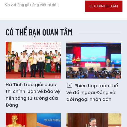
Xin vui lòng gõ tiếng Việt có dấu
GỬI BÌNH LUẬN
CÓ THỂ BẠN QUAN TÂM
Hà Tĩnh trao giải cuộc
Phiên họp toàn thể
thi chính luận về bảo vệ
về đối ngoại Đảng và
nền tảng tư tưởng của
đối ngoại nhân dân
Đảng