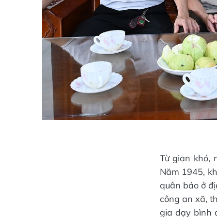
Từ gian khó,
Năm 1945, khi
quân báo ở đị
công an xã, t
gia dạy bình