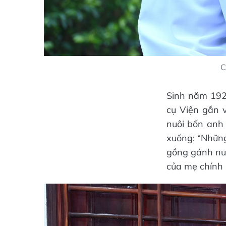
C
Sinh năm 1929
cụ Viện gắn 
nuôi bốn anh
xuống: “Nhữn
gồng gánh nuô
của mẹ chính 