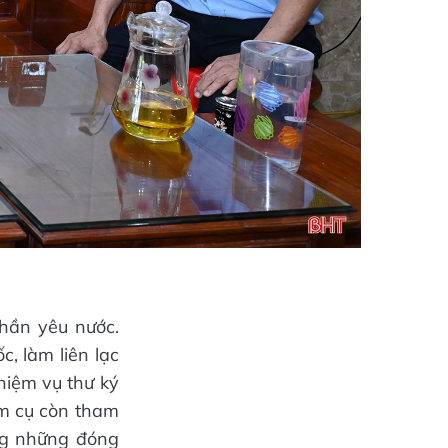
hần yêu nước.
, làm liên lạc
hiệm vụ thư ký
êm cụ còn tham
ng những đóng