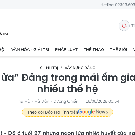
Hotline: 02393.69
T
HỘI
VĂN HÓA - GIẢI TRÍ
PHÁP LUẬT
THỂ THAO
THẾ GIỚI
CHÍNH TRỊ
XÂY DỰNG ĐẢNG
“lửa” Đảng trong mái ấm gia
nhiều thế hệ
Thu Hà - Hà Vân - Dương Chiến
15/05/2026 00:54
Theo dõi Báo Hà Tĩnh trên
) - Đã ở tuổi 97 nhưng ngọn lửa nhiệt huyết của n