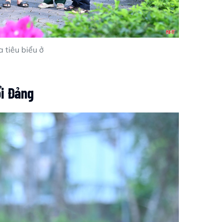
 tiêu biểu ở
ổi Đảng