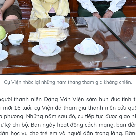
Cụ Viện nhắc lại những năm tháng tham gia kháng chiến.
 người thanh niên Đặng Văn Viện sớm hun đúc tinh t
 mới 16 tuổi, cụ Viện đã tham gia thanh niên cứu quốc
a phương. Những năm sau đó, cụ tiếp tục được giao n
hư ký chi bộ. Ban ngày hoạt động cách mạng, ban đ
 dân học vụ cho trẻ em và người dân trong làng. Bằ