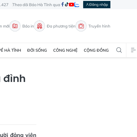
3.427
Theo dõi Báo Hà Tĩnh qua
Đăng nhập
in mới
Báo in
Đa phương tiện
Truyền hình
VỀ HÀ TĨNH
ĐỜI SỐNG
CÔNG NGHỆ
CỘNG ĐỒNG
 đình
gười đảng viên