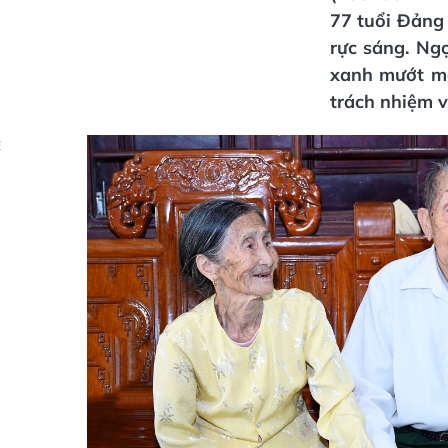
77 tuổi Đảng
rực sáng. Ng
xanh mướt mà
trách nhiệm v
Ẻ