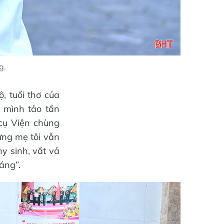
g.
, tuổi thơ của
 mình tảo tần
cụ Viện chùng
ng mẹ tôi vẫn
y sinh, vất vả
áng”.