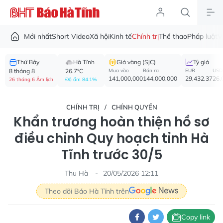
Mới nhất
Short Video
Xã hội
Kinh tế
Chính trị
Thể thao
Pháp luật
V
Thứ Bảy
Hà Tĩnh
Giá vàng (SJC)
Tỷ giá
8 tháng 8
26.7°C
Mua vào
Bán ra
EUR
USD
141,000,000
144,000,000
29,432.37
26,
26 tháng 6 Âm lịch
Độ ẩm 84.1%
CHÍNH TRỊ
CHÍNH QUYỀN
Khẩn trương hoàn thiện hồ sơ
điều chỉnh Quy hoạch tỉnh Hà
Tĩnh trước 30/5
Thu Hà
20/05/2026 12:11
Theo dõi Báo Hà Tĩnh trên
Copy link