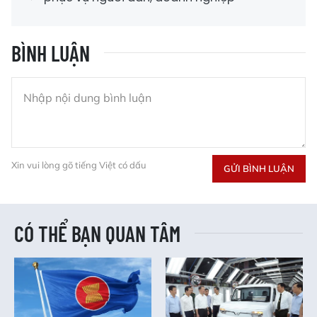
BÌNH LUẬN
Xin vui lòng gõ tiếng Việt có dấu
GỬI BÌNH LUẬN
CÓ THỂ BẠN QUAN TÂM