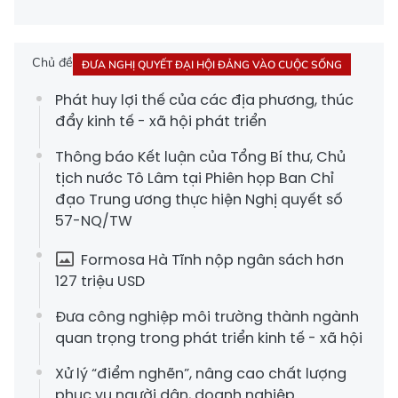
Chủ đề
ĐƯA NGHỊ QUYẾT ĐẠI HỘI ĐẢNG VÀO CUỘC SỐNG
Phát huy lợi thế của các địa phương, thúc
đẩy kinh tế - xã hội phát triển
Thông báo Kết luận của Tổng Bí thư, Chủ
tịch nước Tô Lâm tại Phiên họp Ban Chỉ
đạo Trung ương thực hiện Nghị quyết số
57-NQ/TW
Formosa Hà Tĩnh nộp ngân sách hơn
127 triệu USD
Đưa công nghiệp môi trường thành ngành
quan trọng trong phát triển kinh tế - xã hội
Xử lý “điểm nghẽn”, nâng cao chất lượng
phục vụ người dân, doanh nghiệp