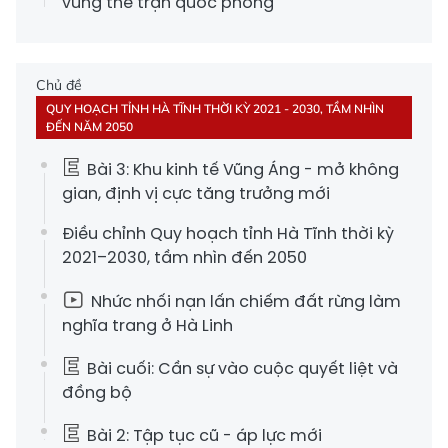
vững thế trận quốc phòng
Chủ đề
QUY HOẠCH TỈNH HÀ TĨNH THỜI KỲ 2021 - 2030, TẦM NHÌN
ĐẾN NĂM 2050
Bài 3: Khu kinh tế Vũng Áng - mở không
gian, định vị cực tăng trưởng mới
Điều chỉnh Quy hoạch tỉnh Hà Tĩnh thời kỳ
2021–2030, tầm nhìn đến 2050
Nhức nhối nạn lấn chiếm đất rừng làm
nghĩa trang ở Hà Linh
Bài cuối: Cần sự vào cuộc quyết liệt và
đồng bộ
Bài 2: Tập tục cũ - áp lực mới