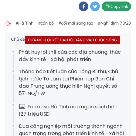
Copy link
#Hà Tĩnh
#cán bộ
#đổi mới sáng tạo
#Nghị định 73/2023
Chủ đề
ĐƯA NGHỊ QUYẾT ĐẠI HỘI ĐẢNG VÀO CUỘC SỐNG
Phát huy lợi thế của các địa phương, thúc
đẩy kinh tế - xã hội phát triển
Thông báo Kết luận của Tổng Bí thư, Chủ
tịch nước Tô Lâm tại Phiên họp Ban Chỉ
đạo Trung ương thực hiện Nghị quyết số
57-NQ/TW
Formosa Hà Tĩnh nộp ngân sách hơn
127 triệu USD
Đưa công nghiệp môi trường thành ngành
quan trọng trong phát triển kinh tế - xã hội