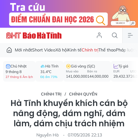
Mới nhất
Short Video
Xã hội
Kinh tế
Chính trị
Thể thao
Pháp luật
V
Chủ Nhật
Hà Tĩnh
Giá vàng (SJC)
Tỷ giá
9 tháng 8
31.4°C
Mua vào
Bán ra
EUR
USD
141,000,000
144,000,000
29,432.37
26,
27 tháng 6 Âm lịch
Độ ẩm 73%
CHÍNH TRỊ
CHÍNH QUYỀN
Hà Tĩnh khuyến khích cán bộ
năng động, dám nghĩ, dám
làm, dám chịu trách nhiệm
Nguyễn Hà
07/05/2026 22:13