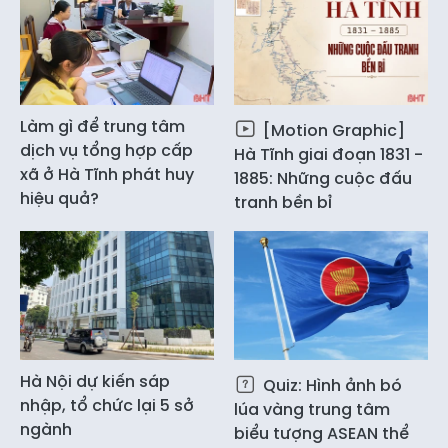
Làm gì để trung tâm
[Motion Graphic]
dịch vụ tổng hợp cấp
Hà Tĩnh giai đoạn 1831 -
xã ở Hà Tĩnh phát huy
1885: Những cuộc đấu
hiệu quả?
tranh bền bỉ
Hà Nội dự kiến sáp
Quiz: Hình ảnh bó
nhập, tổ chức lại 5 sở
lúa vàng trung tâm
ngành
biểu tượng ASEAN thể