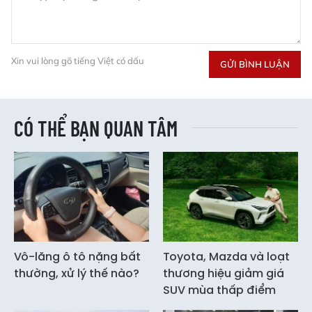
Xin vui lòng gõ tiếng Việt có dấu
GỬI BÌNH LUẬN
CÓ THỂ BẠN QUAN TÂM
Vô-lăng ô tô nặng bất
Toyota, Mazda và loạt
thường, xử lý thế nào?
thương hiệu giảm giá
SUV mùa thấp điểm