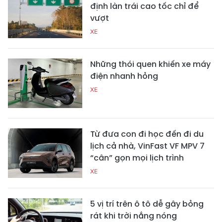
định làn trái cao tốc chỉ để
vượt
XE
Những thói quen khiến xe máy
điện nhanh hỏng
XE
Từ đưa con đi học đến đi du
lịch cả nhà, VinFast VF MPV 7
“cân” gọn mọi lịch trình
XE
5 vị trí trên ô tô dễ gây bỏng
rát khi trời nắng nóng