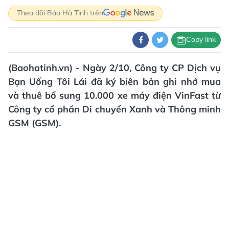
Theo dõi Báo Hà Tĩnh trên
Copy link
(Baohatinh.vn) - Ngày 2/10, Công ty CP Dịch vụ
Bạn Uống Tôi Lái đã ký biên bản ghi nhớ mua
và thuê bổ sung 10.000 xe máy điện VinFast từ
Công ty cổ phần Di chuyển Xanh và Thông minh
GSM (GSM).