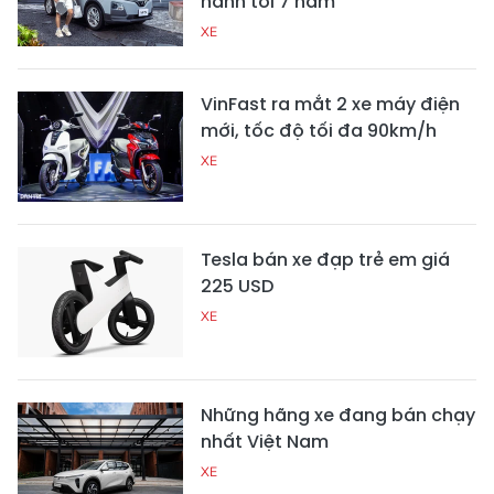
hành tới 7 năm
XE
VinFast ra mắt 2 xe máy điện
mới, tốc độ tối đa 90km/h
XE
Tesla bán xe đạp trẻ em giá
225 USD
XE
Những hãng xe đang bán chạy
nhất Việt Nam
XE