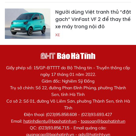
Người dùng Việt tranh thủ “đặt
gạch” VinFast VF 2 để thay thế
xe máy trong nội đô
XE
Giấy phép số: 15/GP-BTTTT do Bộ Thông tin - Truyền thông cấp
ngày 17 tháng 01 năm 2022.
Giám đốc: Nghiêm Sỹ Đống
Trụ sở chính: Số 22, đường Phan Đình Phùng, phường Thành
Sen, tỉnh Hà Tĩnh
Cơ sở 2: Số 01, đường Võ Liêm Sơn, phường Thành Sen, tỉnh Hà
Tĩnh
Điện thoại: (023)95.858.608 - (023)93.693.427
Email:
hatinhdientu@baohatinh.vn
-
toasoan@baohatinh.vn
QC: (023)93.856.715 - Email quảng cáo:
quangcao@baohatinh.vn
-
ads@hatinhtv.vn