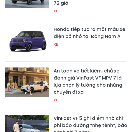
72 giờ
XE
Honda tiếp tục ra mắt mẫu xe
điện cỡ nhỏ tại Đông Nam Á
XE
An toàn và tiết kiệm, chủ xe
đánh giá VinFast VF MPV 7 là
lựa chọn lý tưởng cho những
chuyến đi xa
XE
VinFast VF 5 ghi điểm nhờ chi
phí bảo dưỡng “nhẹ tênh”, bảo