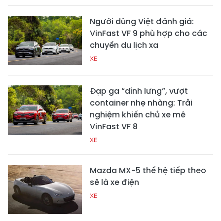
Người dùng Việt đánh giá:
VinFast VF 9 phù hợp cho các
chuyến du lịch xa
XE
Đạp ga “dính lưng”, vượt
container nhẹ nhàng: Trải
nghiệm khiến chủ xe mê
VinFast VF 8
XE
Mazda MX-5 thế hệ tiếp theo
sẽ là xe điện
XE