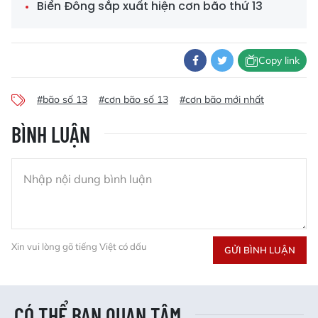
Biển Đông sắp xuất hiện cơn bão thứ 13
Copy link
#bão số 13
#cơn bão số 13
#cơn bão mới nhất
BÌNH LUẬN
Xin vui lòng gõ tiếng Việt có dấu
GỬI BÌNH LUẬN
CÓ THỂ BẠN QUAN TÂM