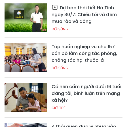
Dự báo thời tiết Hà Tĩnh
ngày 30/7: Chiều tối và đêm
mưa rào và dông
ĐỜI SỐNG
Tập huấn nghiệp vụ cho 157
cán bộ làm công tác phòng,
chống tác hại thuốc lá
ĐỜI SỐNG
Có nên cấm người dưới 16 tuổi
đăng tải, bình luận trên mạng
xã hội?
GIỚI TRẺ
4 thói quen đưa vi nhựa vào