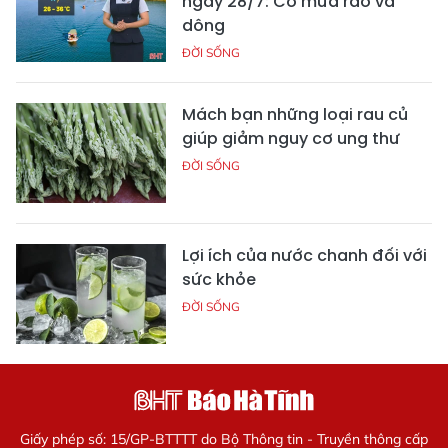
ngày 28/7: Có mưa rào và
dông
ĐỜI SỐNG
Mách bạn những loại rau củ
giúp giảm nguy cơ ung thư
ĐỜI SỐNG
Lợi ích của nước chanh đối với
sức khỏe
ĐỜI SỐNG
Giấy phép số: 15/GP-BTTTT do Bộ Thông tin - Truyền thông cấp