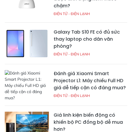
chậm?
ĐIỆN TỬ - ĐIỆN LẠNH
Galaxy Tab S10 FE có đủ sức
thay laptop cho dân văn
phòng?
ĐIỆN TỬ - ĐIỆN LẠNH
Đánh giá Xiaomi Smart
Projector L1: Máy chiếu Full HD
giá dễ tiếp cận có đáng mua?
ĐIỆN TỬ - ĐIỆN LẠNH
Giá linh kiện biến động có
khiến bộ PC đồng bộ dễ mua
hơn?