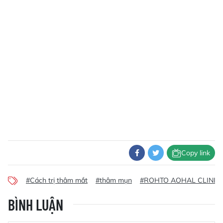
Copy link
#Cách trị thâm mắt
#thâm mụn
#ROHTO AOHAL CLINIC
BÌNH LUẬN