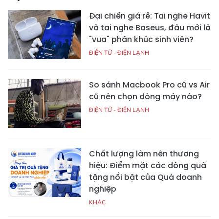
Đại chiến giá rẻ: Tai nghe Havit
và tai nghe Baseus, đâu mới là
"vua" phân khúc sinh viên?
ĐIỆN TỬ - ĐIỆN LẠNH
So sánh Macbook Pro cũ vs Air
cũ nên chọn dòng máy nào?
ĐIỆN TỬ - ĐIỆN LẠNH
Chất lượng làm nên thương
hiệu: Điểm mặt các dòng quà
tặng nổi bật của Quà doanh
nghiệp
KHÁC