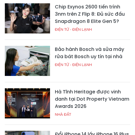
Chip Exynos 2600 tiến trình
3nm trên Z Flip 8: Đủ sức đấu
Snapdragon 8 Elite Gen 5?
ĐIỆN TỬ - ĐIỆN LẠNH
Bảo hành Bosch và sửa máy
rửa bát Bosch uy tín tại nhà
ĐIỆN TỬ - ĐIỆN LẠNH
Hà Tĩnh Heritage được vinh
danh tại Dot Property Vietnam
Awards 2026
NHÀ ĐẤT
Đổi iPhone 14 lấy iPhone 16 Plus