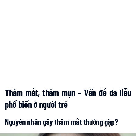
T
hâm mắt, thâm mụn –
V
ấn đề da liễu
phổ biến ở người trẻ
Nguyên nhân gây thâm mắt thường gặp?