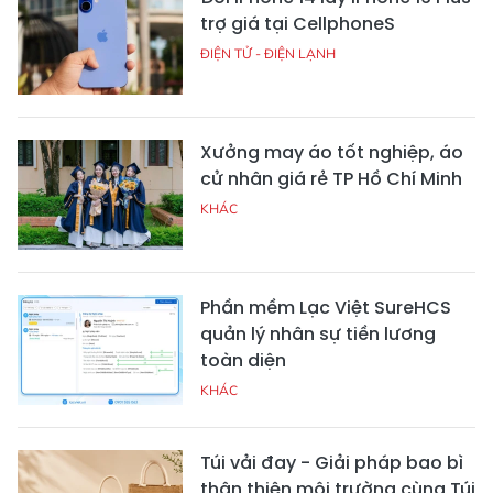
trợ giá tại CellphoneS
ĐIỆN TỬ - ĐIỆN LẠNH
Xưởng may áo tốt nghiệp, áo
cử nhân giá rẻ TP Hồ Chí Minh
KHÁC
Phần mềm Lạc Việt SureHCS
quản lý nhân sự tiền lương
toàn diện
KHÁC
Túi vải đay - Giải pháp bao bì
thân thiện môi trường cùng Túi