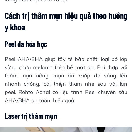
Cách trị thâm mụn hiệu quả theo hướng
y khoa
Peel da hóa học
Peel AHA/BHA giúp tẩy tế bào chết, loại bỏ lớp
sừng chứa melanin trên bề mặt da. Phù hợp với
thâm mụn nông, mụn ẩn. Giúp da sáng lên
nhanh chóng, cải thiện thâm nhẹ sau vài lần
peel. Rohto Aohal có liệu trình Peel chuyên sâu
AHA/BHA an toàn, hiệu quả.
Laser trị thâm mụn