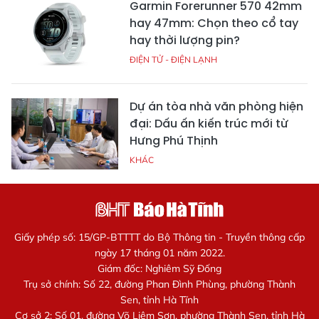
Garmin Forerunner 570 42mm
hay 47mm: Chọn theo cổ tay
hay thời lượng pin?
ĐIỆN TỬ - ĐIỆN LẠNH
Dự án tòa nhà văn phòng hiện
đại: Dấu ấn kiến trúc mới từ
Hưng Phú Thịnh
KHÁC
Giấy phép số: 15/GP-BTTTT do Bộ Thông tin - Truyền thông cấp
ngày 17 tháng 01 năm 2022.
Giám đốc: Nghiêm Sỹ Đống
Trụ sở chính: Số 22, đường Phan Đình Phùng, phường Thành
Sen, tỉnh Hà Tĩnh
Cơ sở 2: Số 01, đường Võ Liêm Sơn, phường Thành Sen, tỉnh Hà