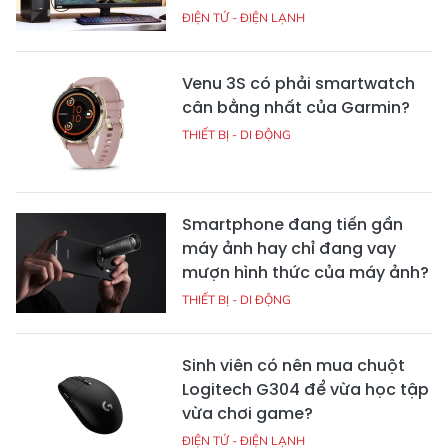
ĐIỆN TỬ - ĐIỆN LẠNH
Venu 3S có phải smartwatch
cân bằng nhất của Garmin?
THIẾT BỊ - DI ĐỘNG
Smartphone đang tiến gần
máy ảnh hay chỉ đang vay
mượn hình thức của máy ảnh?
THIẾT BỊ - DI ĐỘNG
Sinh viên có nên mua chuột
Logitech G304 để vừa học tập
vừa chơi game?
ĐIỆN TỬ - ĐIỆN LẠNH