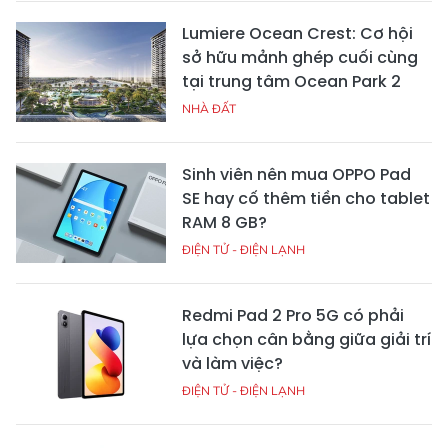
Lumiere Ocean Crest: Cơ hội
sở hữu mảnh ghép cuối cùng
tại trung tâm Ocean Park 2
NHÀ ĐẤT
Sinh viên nên mua OPPO Pad
SE hay cố thêm tiền cho tablet
RAM 8 GB?
ĐIỆN TỬ - ĐIỆN LẠNH
Redmi Pad 2 Pro 5G có phải
lựa chọn cân bằng giữa giải trí
và làm việc?
ĐIỆN TỬ - ĐIỆN LẠNH