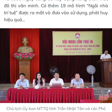
đô thị văn minh. Có thêm 19 mô hình “Ngôi nhà
trí tuệ” được ra mắt và đưa vào sử dụng, phát huy
hiệu quả...
Chủ tịch Ủy ban MTTQ tỉnh Trần Nhật Tân và các Phó