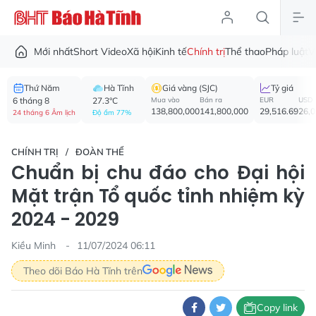
Mới nhất
Short Video
Xã hội
Kinh tế
Chính trị
Thể thao
Pháp luật
V
Thứ Năm
Hà Tĩnh
Giá vàng (SJC)
Tỷ giá
6 tháng 8
27.3°C
Mua vào
Bán ra
EUR
USD
138,800,000
141,800,000
29,516.69
26,
24 tháng 6 Âm lịch
Độ ẩm 77%
CHÍNH TRỊ
ĐOÀN THỂ
Chuẩn bị chu đáo cho Đại hội
Mặt trận Tổ quốc tỉnh nhiệm kỳ
2024 - 2029
Kiều Minh
11/07/2024 06:11
Theo dõi Báo Hà Tĩnh trên
Copy link