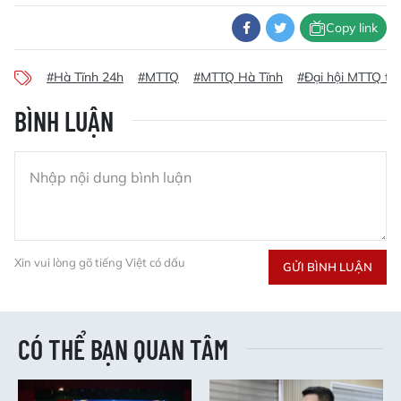
Copy link
#Hà Tĩnh 24h
#MTTQ
#MTTQ Hà Tĩnh
#Đại hội MTTQ tỉn
BÌNH LUẬN
Xin vui lòng gõ tiếng Việt có dấu
GỬI BÌNH LUẬN
CÓ THỂ BẠN QUAN TÂM