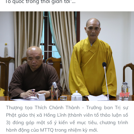
Tổ quốc trong thời gian tới”…
Thượng tọa Thích Chánh Thành - Trưởng ban Trị sự
Phật giáo thị xã Hồng Lĩnh (thành viên tổ thảo luận số
3) đóng góp một số ý kiến về mục tiêu, chương trình
hành động của MTTQ trong nhiệm kỳ mới.