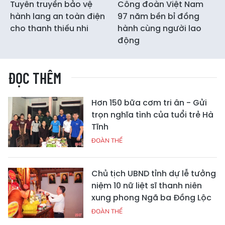
Tuyên truyền bảo vệ
Công đoàn Việt Nam
hành lang an toàn điện
97 năm bền bỉ đồng
cho thanh thiếu nhi
hành cùng người lao
động
ĐỌC THÊM
Hơn 150 bữa cơm tri ân - Gửi
trọn nghĩa tình của tuổi trẻ Hà
Tĩnh
ĐOÀN THỂ
Chủ tịch UBND tỉnh dự lễ tưởng
niệm 10 nữ liệt sĩ thanh niên
xung phong Ngã ba Đồng Lộc
ĐOÀN THỂ