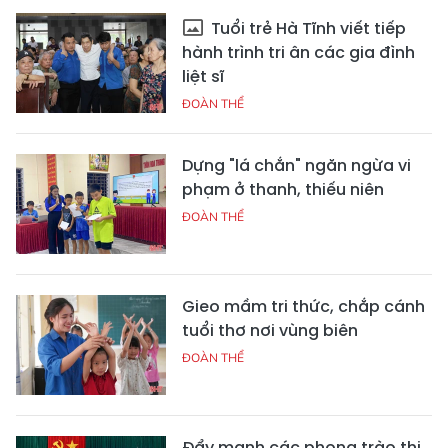
Tuổi trẻ Hà Tĩnh viết tiếp
hành trình tri ân các gia đình
liệt sĩ
ĐOÀN THỂ
Dựng "lá chắn" ngăn ngừa vi
phạm ở thanh, thiếu niên
ĐOÀN THỂ
Gieo mầm tri thức, chắp cánh
tuổi thơ nơi vùng biên
ĐOÀN THỂ
Đẩy mạnh các phong trào thi