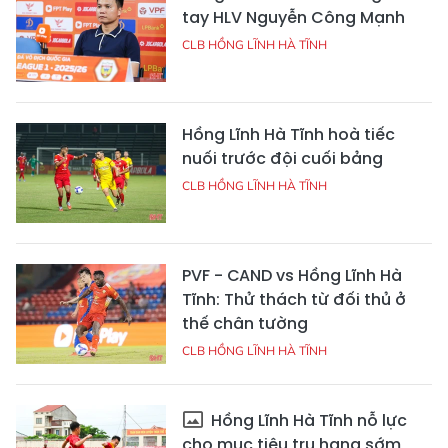
tay HLV Nguyễn Công Mạnh
CLB HỒNG LĨNH HÀ TĨNH
Hồng Lĩnh Hà Tĩnh hoà tiếc
nuối trước đội cuối bảng
CLB HỒNG LĨNH HÀ TĨNH
PVF - CAND vs Hồng Lĩnh Hà
Tĩnh: Thử thách từ đối thủ ở
thế chân tường
CLB HỒNG LĨNH HÀ TĨNH
Hồng Lĩnh Hà Tĩnh nỗ lực
cho mục tiêu trụ hạng sớm