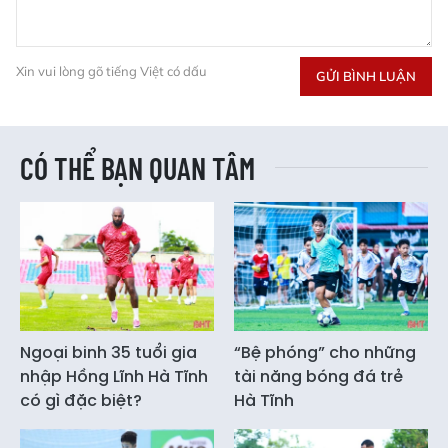
Xin vui lòng gõ tiếng Việt có dấu
GỬI BÌNH LUẬN
CÓ THỂ BẠN QUAN TÂM
Ngoại binh 35 tuổi gia
“Bệ phóng” cho những
nhập Hồng Lĩnh Hà Tĩnh
tài năng bóng đá trẻ
có gì đặc biệt?
Hà Tĩnh