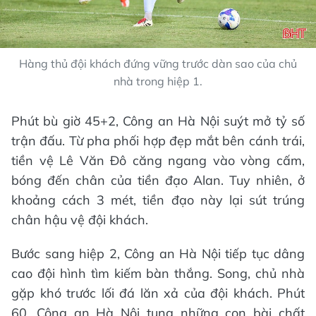
Hàng thủ đội khách đứng vững trước dàn sao của chủ
nhà trong hiệp 1.
Phút bù giờ 45+2, Công an Hà Nội suýt mở tỷ số
trận đấu. Từ pha phối hợp đẹp mắt bên cánh trái,
tiền vệ Lê Văn Đô căng ngang vào vòng cấm,
bóng đến chân của tiền đạo Alan. Tuy nhiên, ở
khoảng cách 3 mét, tiền đạo này lại sút trúng
chân hậu vệ đội khách.
Bước sang hiệp 2, Công an Hà Nội tiếp tục dâng
cao đội hình tìm kiếm bàn thắng. Song, chủ nhà
gặp khó trước lối đá lăn xả của đội khách. Phút
60, Công an Hà Nội tung những con bài chất