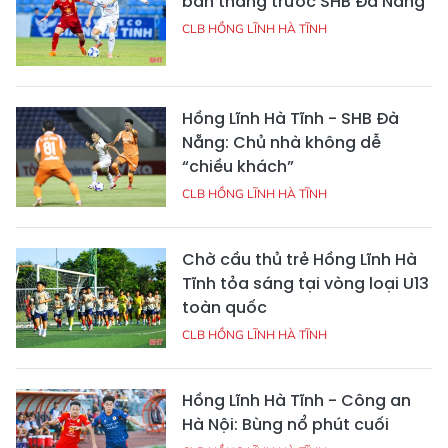
bàn thắng trước SHB Đà Nẵng
CLB HỒNG LĨNH HÀ TĨNH
Hồng Lĩnh Hà Tĩnh - SHB Đà
Nẵng: Chủ nhà không dễ
“chiều khách”
CLB HỒNG LĨNH HÀ TĨNH
Chờ cầu thủ trẻ Hồng Lĩnh Hà
Tĩnh tỏa sáng tại vòng loại U13
toàn quốc
CLB HỒNG LĨNH HÀ TĨNH
Hồng Lĩnh Hà Tĩnh - Công an
Hà Nội: Bùng nổ phút cuối