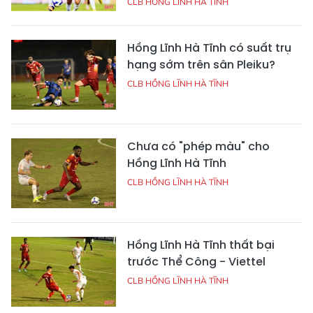
CLB HỒNG LĨNH HÀ TĨNH
Hồng Lĩnh Hà Tĩnh có suất trụ
hạng sớm trên sân Pleiku?
CLB HỒNG LĨNH HÀ TĨNH
Chưa có "phép màu" cho
Hồng Lĩnh Hà Tĩnh
CLB HỒNG LĨNH HÀ TĨNH
Hồng Lĩnh Hà Tĩnh thất bại
trước Thể Công - Viettel
CLB HỒNG LĨNH HÀ TĨNH