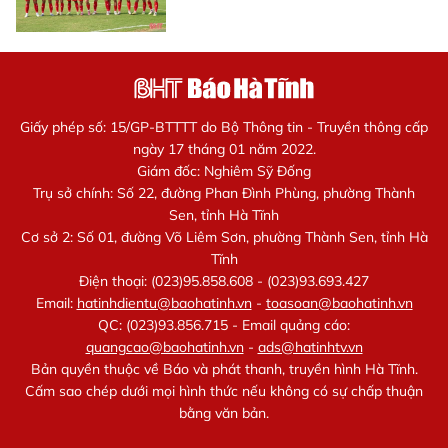
Giấy phép số: 15/GP-BTTTT do Bộ Thông tin - Truyền thông cấp
ngày 17 tháng 01 năm 2022.
Giám đốc: Nghiêm Sỹ Đống
Trụ sở chính: Số 22, đường Phan Đình Phùng, phường Thành
Sen, tỉnh Hà Tĩnh
Cơ sở 2: Số 01, đường Võ Liêm Sơn, phường Thành Sen, tỉnh Hà
Tĩnh
Điện thoại: (023)95.858.608 - (023)93.693.427
Email:
hatinhdientu@baohatinh.vn
-
toasoan@baohatinh.vn
QC: (023)93.856.715 - Email quảng cáo:
quangcao@baohatinh.vn
-
ads@hatinhtv.vn
Bản quyền thuộc về Báo và phát thanh, truyền hình Hà Tĩnh.
Cấm sao chép dưới mọi hình thức nếu không có sự chấp thuận
bằng văn bản.