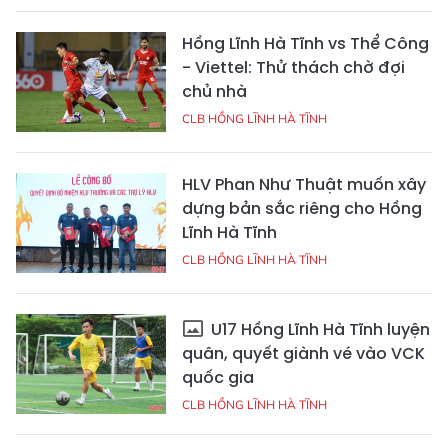
Hồng Lĩnh Hà Tĩnh vs Thể Công
- Viettel: Thử thách chờ đợi
chủ nhà
CLB HỒNG LĨNH HÀ TĨNH
HLV Phan Như Thuật muốn xây
dựng bản sắc riêng cho Hồng
Lĩnh Hà Tĩnh
CLB HỒNG LĨNH HÀ TĨNH
U17 Hồng Lĩnh Hà Tĩnh luyện
quân, quyết giành vé vào VCK
quốc gia
CLB HỒNG LĨNH HÀ TĨNH