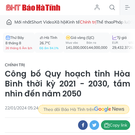
Mới nhất
Short Video
Xã hội
Kinh tế
Chính trị
Thể thao
Pháp luật
V
Thứ Bảy
Hà Tĩnh
Giá vàng (SJC)
Tỷ giá
8 tháng 8
26.7°C
Mua vào
Bán ra
EUR
USD
141,000,000
144,000,000
29,432.37
26,
26 tháng 6 Âm lịch
Độ ẩm 84.1%
CHÍNH TRỊ
Công bố Quy hoạch tỉnh Hòa
Bình thời kỳ 2021 - 2030, tầm
nhìn đến năm 2050
22/01/2024 05:24
Theo dõi Báo Hà Tĩnh trên
Copy link