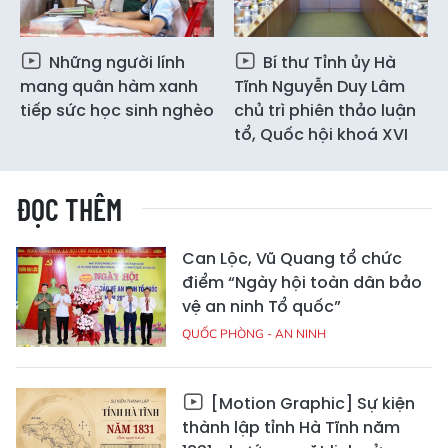
Những người lính
Bí thư Tỉnh ủy Hà
mang quân hàm xanh
Tĩnh Nguyễn Duy Lâm
tiếp sức học sinh nghèo
chủ trì phiên thảo luận
tổ, Quốc hội khoá XVI
ĐỌC THÊM
Can Lộc, Vũ Quang tổ chức
điểm “Ngày hội toàn dân bảo
vệ an ninh Tổ quốc”
QUỐC PHÒNG - AN NINH
[Motion Graphic] Sự kiện
thành lập tỉnh Hà Tĩnh năm