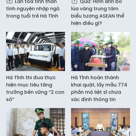
Lan tỏa tinh thần
Quiz: Hình ảnh bó
tình nguyện nhập ngũ
lúa vàng trung tâm
trong tuổi trẻ Hà Tĩnh
biểu tượng ASEAN thể
hiện điều gì?
Hà Tĩnh thi đua thực
Hà Tĩnh hoàn thành
hiện mục tiêu tăng
khai quật, lấy mẫu 774
trưởng bền vững “2 con
phần mộ liệt sĩ chưa
số”
xác định thông tin