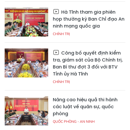
Hà Tĩnh tham gia phiên
họp thường kỳ Ban Chỉ đạo An
ninh mạng quốc gia
CHÍNH TRỊ
Công bố quyết định kiểm
tra, giám sát của Bộ Chính trị,
Ban Bí thư đợt 3 đối với BTV
Tỉnh ủy Hà Tĩnh
CHÍNH TRỊ
Nâng cao hiệu quả thi hành
các luật về quân sự, quốc
phòng
QUỐC PHÒNG - AN NINH