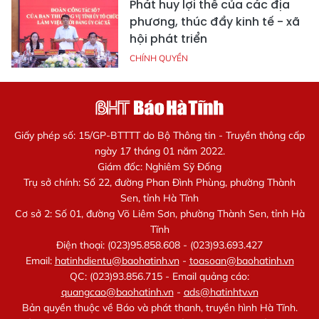
Phát huy lợi thế của các địa
phương, thúc đẩy kinh tế - xã
hội phát triển
CHÍNH QUYỀN
Giấy phép số: 15/GP-BTTTT do Bộ Thông tin - Truyền thông cấp
ngày 17 tháng 01 năm 2022.
Giám đốc: Nghiêm Sỹ Đống
Trụ sở chính: Số 22, đường Phan Đình Phùng, phường Thành
Sen, tỉnh Hà Tĩnh
Cơ sở 2: Số 01, đường Võ Liêm Sơn, phường Thành Sen, tỉnh Hà
Tĩnh
Điện thoại: (023)95.858.608 - (023)93.693.427
Email:
hatinhdientu@baohatinh.vn
-
toasoan@baohatinh.vn
QC: (023)93.856.715 - Email quảng cáo:
quangcao@baohatinh.vn
-
ads@hatinhtv.vn
Bản quyền thuộc về Báo và phát thanh, truyền hình Hà Tĩnh.