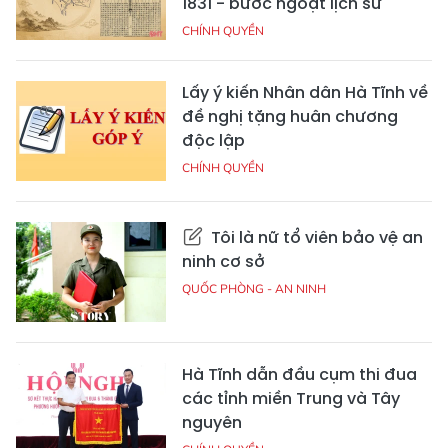
1831 - bước ngoặt lịch sử
CHÍNH QUYỀN
Lấy ý kiến Nhân dân Hà Tĩnh về
đề nghị tặng huân chương
độc lập
CHÍNH QUYỀN
Tôi là nữ tổ viên bảo vệ an
ninh cơ sở
QUỐC PHÒNG - AN NINH
Hà Tĩnh dẫn đầu cụm thi đua
các tỉnh miền Trung và Tây
nguyên