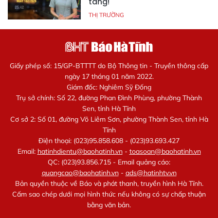
tăng!
THỊ TRƯỜNG
Giấy phép số: 15/GP-BTTTT do Bộ Thông tin - Truyền thông cấp
ngày 17 tháng 01 năm 2022.
Giám đốc: Nghiêm Sỹ Đống
Trụ sở chính: Số 22, đường Phan Đình Phùng, phường Thành
Sen, tỉnh Hà Tĩnh
Cơ sở 2: Số 01, đường Võ Liêm Sơn, phường Thành Sen, tỉnh Hà
Tĩnh
Điện thoại: (023)95.858.608 - (023)93.693.427
Email:
hatinhdientu@baohatinh.vn
-
toasoan@baohatinh.vn
QC: (023)93.856.715 - Email quảng cáo:
quangcao@baohatinh.vn
-
ads@hatinhtv.vn
Bản quyền thuộc về Báo và phát thanh, truyền hình Hà Tĩnh.
Cấm sao chép dưới mọi hình thức nếu không có sự chấp thuận
bằng văn bản.