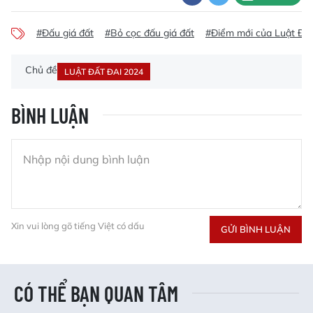
#Đấu giá đất
#Bỏ cọc đấu giá đất
#Điểm mới của Luật Đất
Chủ đề
LUẬT ĐẤT ĐAI 2024
BÌNH LUẬN
Xin vui lòng gõ tiếng Việt có dấu
GỬI BÌNH LUẬN
CÓ THỂ BẠN QUAN TÂM