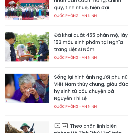
nhân dân cách mạng, chính
quy, tinh nhuệ, hiện đại
QUỐC PHÒNG - AN NINH
Đã khai quật 455 phần mộ, lấy
153 mẫu sinh phẩm tại Nghĩa
trang Liệt sĩ Nầm
QUỐC PHÒNG - AN NINH
Sống lại hình ảnh người phụ nữ
Việt Nam thủy chung, giàu đức
hy sinh từ câu chuyện bà
Nguyễn Thị Lệ
QUỐC PHÒNG - AN NINH
Theo chân lính biên