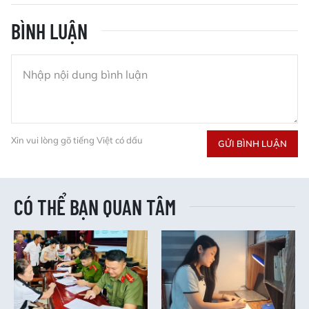
BÌNH LUẬN
Xin vui lòng gõ tiếng Việt có dấu
GỬI BÌNH LUẬN
CÓ THỂ BẠN QUAN TÂM