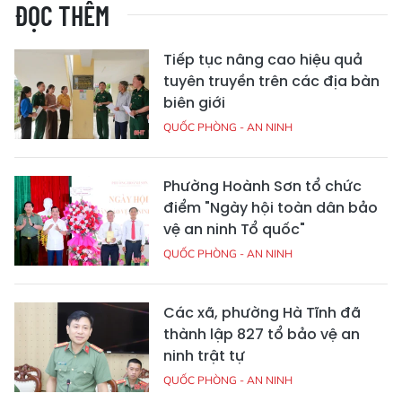
ĐỌC THÊM
Tiếp tục nâng cao hiệu quả
tuyên truyền trên các địa bàn
biên giới
QUỐC PHÒNG - AN NINH
Phường Hoành Sơn tổ chức
điểm "Ngày hội toàn dân bảo
vệ an ninh Tổ quốc"
QUỐC PHÒNG - AN NINH
Các xã, phường Hà Tĩnh đã
thành lập 827 tổ bảo vệ an
ninh trật tự
QUỐC PHÒNG - AN NINH