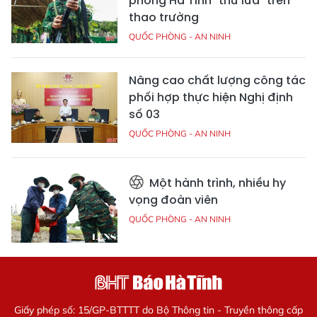
phòng Hà Tĩnh "thử lửa" trên
thao trường
QUỐC PHÒNG - AN NINH
Nâng cao chất lượng công tác
phối hợp thực hiện Nghị định
số 03
QUỐC PHÒNG - AN NINH
Một hành trình, nhiều hy
vọng đoàn viên
QUỐC PHÒNG - AN NINH
Giấy phép số: 15/GP-BTTTT do Bộ Thông tin - Truyền thông cấp