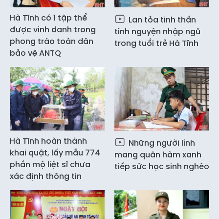
Hà Tĩnh có 1 tập thể
Lan tỏa tinh thần
được vinh danh trong
tình nguyện nhập ngũ
phong trào toàn dân
trong tuổi trẻ Hà Tĩnh
bảo vệ ANTQ
Hà Tĩnh hoàn thành
Những người lính
khai quật, lấy mẫu 774
mang quân hàm xanh
phần mộ liệt sĩ chưa
tiếp sức học sinh nghèo
xác định thông tin