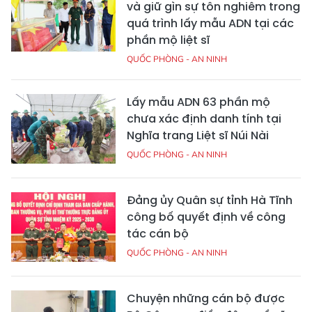
và giữ gìn sự tôn nghiêm trong
quá trình lấy mẫu ADN tại các
phần mộ liệt sĩ
QUỐC PHÒNG - AN NINH
Lấy mẫu ADN 63 phần mộ
chưa xác định danh tính tại
Nghĩa trang Liệt sĩ Núi Nài
QUỐC PHÒNG - AN NINH
Đảng ủy Quân sự tỉnh Hà Tĩnh
công bố quyết định về công
tác cán bộ
QUỐC PHÒNG - AN NINH
Chuyện những cán bộ được