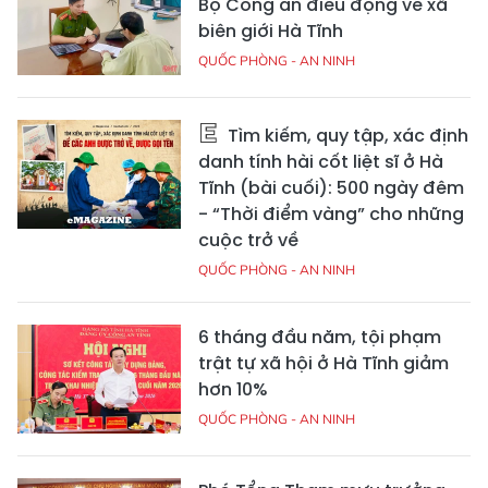
Bộ Công an điều động về xã
biên giới Hà Tĩnh
QUỐC PHÒNG - AN NINH
Tìm kiếm, quy tập, xác định
danh tính hài cốt liệt sĩ ở Hà
Tĩnh (bài cuối): 500 ngày đêm
- “Thời điểm vàng” cho những
cuộc trở về
QUỐC PHÒNG - AN NINH
6 tháng đầu năm, tội phạm
trật tự xã hội ở Hà Tĩnh giảm
hơn 10%
QUỐC PHÒNG - AN NINH