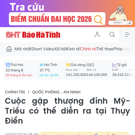
Mới nhất
Short Video
Xã hội
Kinh tế
Chính trị
Thể thao
Pháp luật
V
Thứ Hai
Hà Tĩnh
Giá vàng (SJC)
Tỷ giá
10 tháng 8
37.7°C
Mua vào
Bán ra
EUR
USD
141,100,000
144,100,000
29,410.19
25,
28 tháng 6 Âm lịch
Độ ẩm 46.9%
CHÍNH TRỊ
QUỐC PHÒNG - AN NINH
Cuộc gặp thượng đỉnh Mỹ-
Triều có thể diễn ra tại Thụy
Điển
16/03/2018 05:46