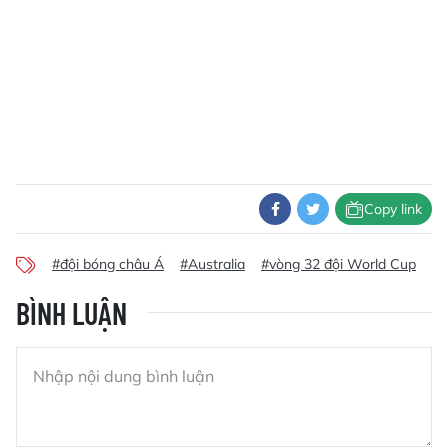
Copy link
#đội bóng châu Á
#Australia
#vòng 32 đội World Cup
#k
BÌNH LUẬN