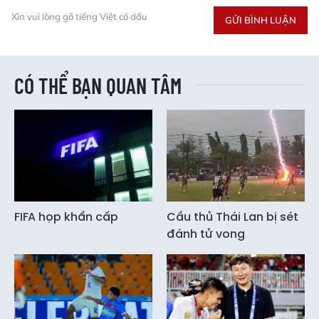
Xin vui lòng gõ tiếng Việt có dấu
GỬI BÌNH LUẬN
CÓ THỂ BẠN QUAN TÂM
FIFA họp khẩn cấp
Cầu thủ Thái Lan bị sét
đánh tử vong