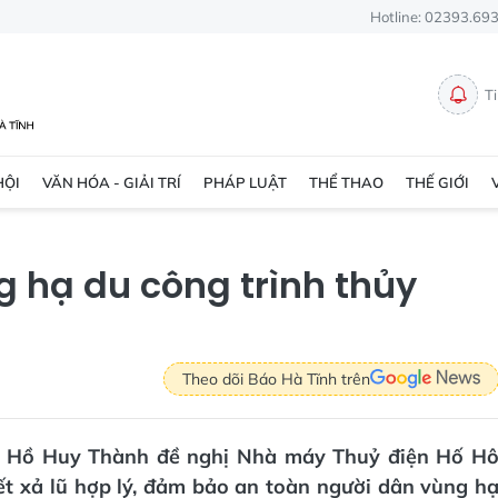
Hotline: 02393.69
T
HỘI
VĂN HÓA - GIẢI TRÍ
PHÁP LUẬT
THỂ THAO
THẾ GIỚI
 hạ du công trình thủy
Theo dõi Báo Hà Tĩnh trên
nh Hồ Huy Thành đề nghị Nhà máy Thuỷ điện Hố H
iết xả lũ hợp lý, đảm bảo an toàn người dân vùng h