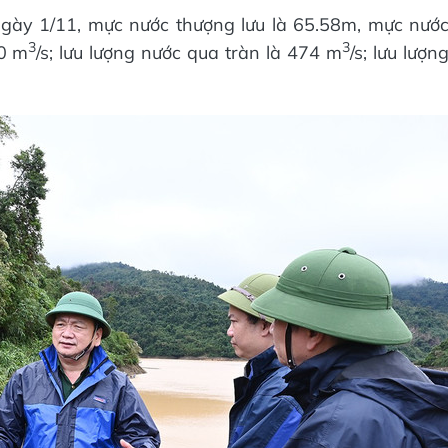
gày 1/11, mực nước thượng lưu là 65.58m, mực nướ
3
3
00 m
/s; lưu lượng nước qua tràn là 474 m
/s; lưu lượn