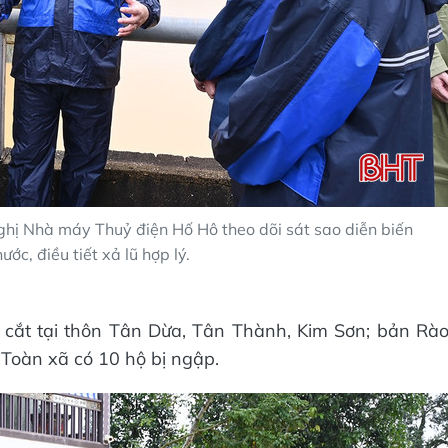
hị Nhà máy Thuỷ điện Hố Hô theo dõi sát sao diễn biến
ớc, điều tiết xả lũ hợp lý.
 cắt tại thôn Tân Dừa, Tân Thành, Kim Sơn; bản Rà
 Toàn xã có 10 hộ bị ngập.