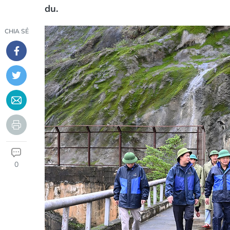
du.
CHIA SẺ
0