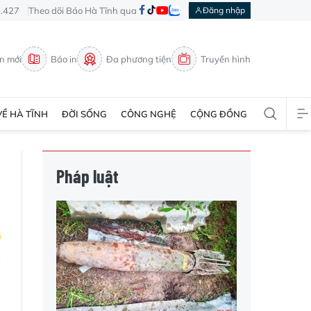
3.427
Theo dõi Báo Hà Tĩnh qua
Đăng nhập
in mới
Báo in
Đa phương tiện
Truyền hình
VỀ HÀ TĨNH
ĐỜI SỐNG
CÔNG NGHỆ
CỘNG ĐỒNG
Pháp luật
ô
ạ