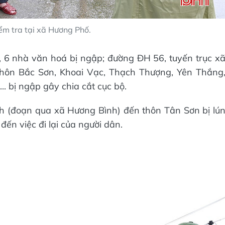
ểm tra tại xã Hương Phố.
 6 nhà văn hoá bị ngập; đường ĐH 56, tuyến trục x
thôn Bắc Sơn, Khoai Vạc, Thạch Thượng, Yên Thắng
. bị ngập gây chia cắt cục bộ.
h (đoạn qua xã Hương Bình) đến thôn Tân Sơn bị lú
đến việc đi lại của người dân.