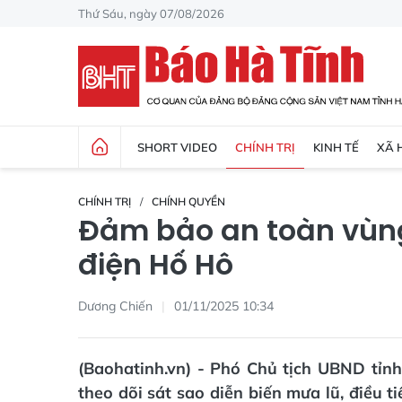
Thứ Sáu, ngày 07/08/2026
SHORT VIDEO
CHÍNH TRỊ
KINH TẾ
XÃ 
CHÍNH TRỊ
CHÍNH QUYỀN
Đảm bảo an toàn vùng
điện Hố Hô
Dương Chiến
01/11/2025 10:34
(Baohatinh.vn) - Phó Chủ tịch UBND tỉ
theo dõi sát sao diễn biến mưa lũ, điều t