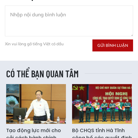
Xin vui lòng gõ tiếng Việt có dấu
GỬI BÌNH LUẬN
CÓ THỂ BẠN QUAN TÂM
Tạo động lực mới cho
Bộ CHQS tỉnh Hà Tĩnh
cải cách hành chính,
công bố các quyết định