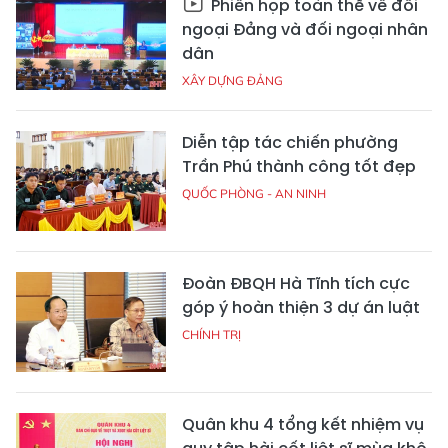
Phiên họp toàn thể về đối
ngoại Đảng và đối ngoại nhân
dân
XÂY DỰNG ĐẢNG
Diễn tập tác chiến phường
Trần Phú thành công tốt đẹp
QUỐC PHÒNG - AN NINH
Đoàn ĐBQH Hà Tĩnh tích cực
góp ý hoàn thiện 3 dự án luật
CHÍNH TRỊ
Quân khu 4 tổng kết nhiệm vụ