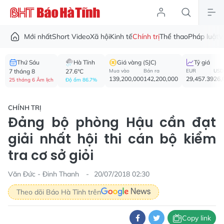
Mới nhất
Short Video
Xã hội
Kinh tế
Chính trị
Thể thao
Pháp luật
V
Thứ Sáu
Hà Tĩnh
Giá vàng (SJC)
Tỷ giá
7 tháng 8
27.6°C
Mua vào
Bán ra
EUR
USD
139,200,000
142,200,000
29,457.39
26,
25 tháng 6 Âm lịch
Độ ẩm 86.7%
CHÍNH TRỊ
Đảng bộ phòng Hậu cần đạt
giải nhất hội thi cán bộ kiểm
tra cơ sở giỏi
Văn Đức - Đinh Thanh
20/07/2018 02:30
Theo dõi Báo Hà Tĩnh trên
Copy link