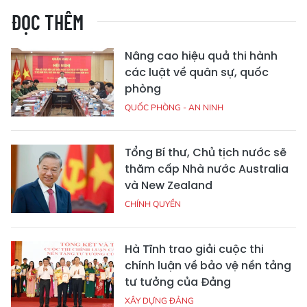
ĐỌC THÊM
Nâng cao hiệu quả thi hành
các luật về quân sự, quốc
phòng
QUỐC PHÒNG - AN NINH
Tổng Bí thư, Chủ tịch nước sẽ
thăm cấp Nhà nước Australia
và New Zealand
CHÍNH QUYỀN
Hà Tĩnh trao giải cuộc thi
chính luận về bảo vệ nền tảng
tư tưởng của Đảng
XÂY DỰNG ĐẢNG