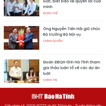
luật, biết bảo vệ quyền lợi của
mình
ĐOÀN THỂ
Ông Nguyễn Tiến Hải giữ chức
Bộ trưởng Bộ Nội vụ
CHÍNH QUYỀN
Đoàn ĐBQH tỉnh Hà Tĩnh tham
gia thảo luận tổ về các dự án
luật
CHÍNH TRỊ
Giấy phép số: 15/GP-BTTTT do Bộ Thông tin - Truyền thông cấp