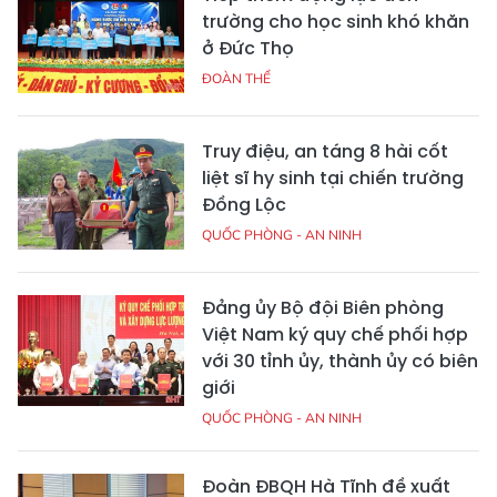
trường cho học sinh khó khăn
ở Đức Thọ
ĐOÀN THỂ
Truy điệu, an táng 8 hài cốt
liệt sĩ hy sinh tại chiến trường
Đồng Lộc
QUỐC PHÒNG - AN NINH
Đảng ủy Bộ đội Biên phòng
Việt Nam ký quy chế phối hợp
với 30 tỉnh ủy, thành ủy có biên
giới
QUỐC PHÒNG - AN NINH
Đoàn ĐBQH Hà Tĩnh đề xuất