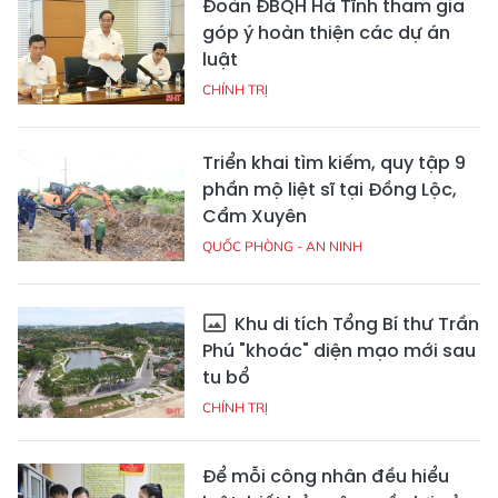
Đoàn ĐBQH Hà Tĩnh tham gia
góp ý hoàn thiện các dự án
luật
CHÍNH TRỊ
Triển khai tìm kiếm, quy tập 9
phần mộ liệt sĩ tại Đồng Lộc,
Cẩm Xuyên
QUỐC PHÒNG - AN NINH
Khu di tích Tổng Bí thư Trần
Phú "khoác" diện mạo mới sau
tu bổ
CHÍNH TRỊ
Để mỗi công nhân đều hiểu