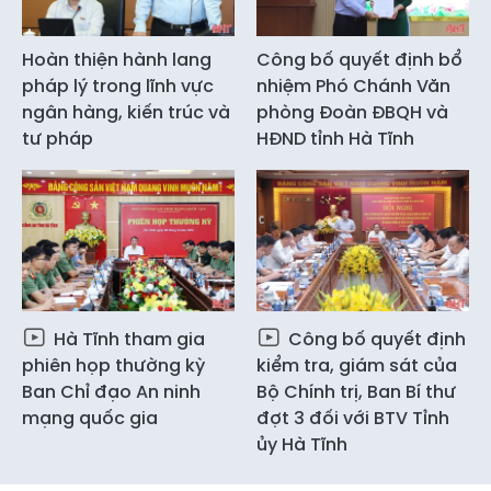
Hoàn thiện hành lang
Công bố quyết định bổ
pháp lý trong lĩnh vực
nhiệm Phó Chánh Văn
ngân hàng, kiến trúc và
phòng Đoàn ĐBQH và
tư pháp
HĐND tỉnh Hà Tĩnh
Hà Tĩnh tham gia
Công bố quyết định
phiên họp thường kỳ
kiểm tra, giám sát của
Ban Chỉ đạo An ninh
Bộ Chính trị, Ban Bí thư
mạng quốc gia
đợt 3 đối với BTV Tỉnh
ủy Hà Tĩnh