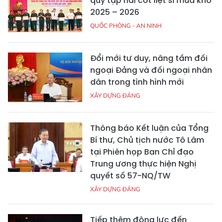
quy tập hài cốt liệt sĩ mùa khô
2025 – 2026
QUỐC PHÒNG - AN NINH
Đổi mới tư duy, nâng tầm đối
ngoại Đảng và đối ngoại nhân
dân trong tình hình mới
XÂY DỰNG ĐẢNG
Thông báo Kết luận của Tổng
Bí thư, Chủ tịch nước Tô Lâm
tại Phiên họp Ban Chỉ đạo
Trung ương thực hiện Nghị
quyết số 57-NQ/TW
XÂY DỰNG ĐẢNG
Tiếp thêm động lực đến