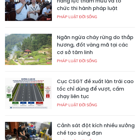
năng lực tham mưu và tổ
chức thi hành pháp luật
PHÁP LUẬT ĐỜI SỐNG
Ngăn ngừa cháy rừng do thắp
hương, đốt vàng mã tại các
cơ sở tâm linh
PHÁP LUẬT ĐỜI SỐNG
Cục CSGT đề xuất làn trái cao
tốc chỉ dùng để vượt, cấm
chạy liên tục
PHÁP LUẬT ĐỜI SỐNG
Cảnh sát đột kích nhiều xưởng
chế tạo súng đạn