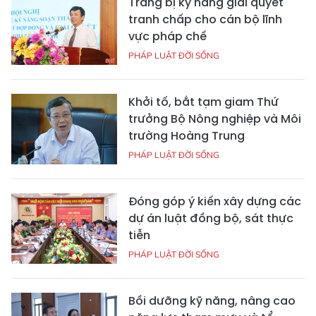
Trang bị kỹ năng giải quyết
tranh chấp cho cán bộ lĩnh
vực pháp chế
PHÁP LUẬT ĐỜI SỐNG
Khởi tố, bắt tạm giam Thứ
trưởng Bộ Nông nghiệp và Môi
trường Hoàng Trung
PHÁP LUẬT ĐỜI SỐNG
Đóng góp ý kiến xây dựng các
dự án luật đồng bộ, sát thực
tiễn
PHÁP LUẬT ĐỜI SỐNG
Bồi dưỡng kỹ năng, nâng cao