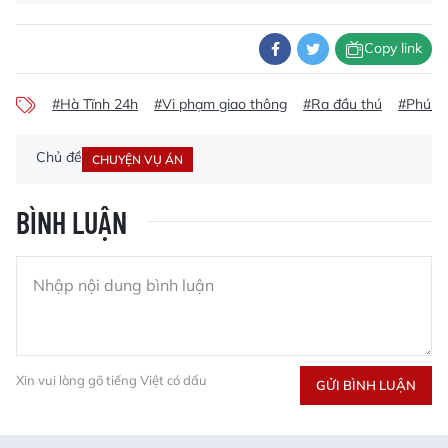
Copy link
#Hà Tĩnh 24h
#Vi phạm giao thông
#Ra đầu thú
#Phú t
Chủ đề
CHUYỆN VỤ ÁN
BÌNH LUẬN
Xin vui lòng gõ tiếng Việt có dấu
GỬI BÌNH LUẬN