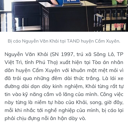
Bị cáo Nguyễn Văn Khải tại TAND huyện Cẩm Xuyên.
Nguyễn Văn Khải (SN 1997, trú xã Sông Lô, TP
Việt Trì, tỉnh Phú Thọ) xuất hiện tại Tòa án nhân
dân huyện Cẩm Xuyên với khuôn mặt mệt mỏi vì
đã trải qua những đêm dài thức trắng. Là lái xe
đường dài dạn dày kinh nghiệm, Khải từng rất tự
tin vào kỹ năng cầm vô lăng của mình. Công việc
này từng là niềm tự hào của Khải, song, giờ đây,
mỗi khi nhắc tới nghề nghiệp của mình, bị cáo lại
phải chịu đựng nỗi ân hận dày vò.