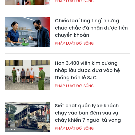
PHÁP LUẬT ĐỜI SỐNG
Chiếc loa 'ting ting' nhưng
chưa chắc đã nhận được tiền
chuyển khoản
PHÁP LUẬT ĐỜI SỐNG
Hơn 3.400 viên kim cương
nhập lậu được đưa vào hệ
thống bán lẻ SJC
PHÁP LUẬT ĐỜI SỐNG
Siết chặt quản lý xe khách
chạy vào ban đêm sau vụ
cháy khiến 7 người tử vong
PHÁP LUẬT ĐỜI SỐNG