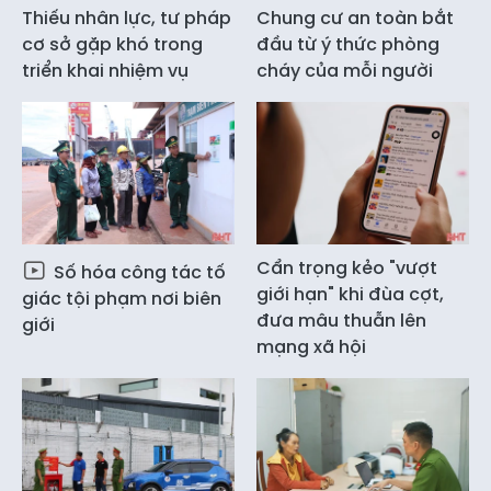
Thiếu nhân lực, tư pháp
Chung cư an toàn bắt
cơ sở gặp khó trong
đầu từ ý thức phòng
triển khai nhiệm vụ
cháy của mỗi người
Cẩn trọng kẻo "vượt
Số hóa công tác tố
giới hạn" khi đùa cợt,
giác tội phạm nơi biên
đưa mâu thuẫn lên
giới
mạng xã hội