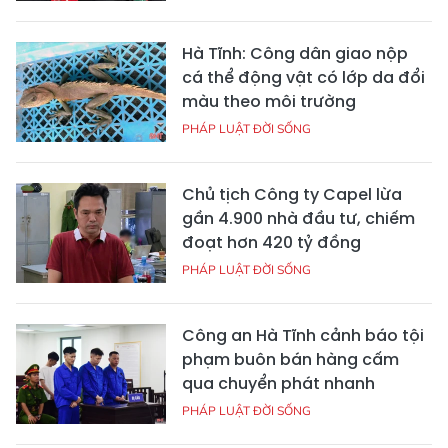
Hà Tĩnh: Công dân giao nộp
cá thể động vật có lớp da đổi
màu theo môi trường
PHÁP LUẬT ĐỜI SỐNG
Chủ tịch Công ty Capel lừa
gần 4.900 nhà đầu tư, chiếm
đoạt hơn 420 tỷ đồng
PHÁP LUẬT ĐỜI SỐNG
Công an Hà Tĩnh cảnh báo tội
phạm buôn bán hàng cấm
qua chuyển phát nhanh
PHÁP LUẬT ĐỜI SỐNG