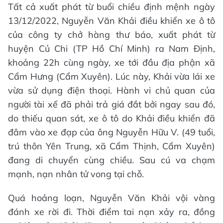
Tất cả xuất phát từ buổi chiều định mệnh ngày
13/12/2022, Nguyễn Văn Khải điều khiển xe ô tô
của công ty chở hàng thư báo, xuất phát từ
huyện Củ Chi (TP Hồ Chí Minh) ra Nam Định,
khoảng 22h cùng ngày, xe tới đầu địa phận xã
Cẩm Hưng (Cẩm Xuyên). Lúc này, Khải vừa lái xe
vừa sử dụng điện thoại. Hành vi chủ quan của
người tài xế đã phải trả giá đắt bởi ngay sau đó,
do thiếu quan sát, xe ô tô do Khải điều khiển đã
đâm vào xe đạp của ông Nguyễn Hữu V. (49 tuổi,
trú thôn Yên Trung, xã Cẩm Thịnh, Cẩm Xuyên)
đang di chuyển cùng chiều. Sau cú va chạm
mạnh, nạn nhân tử vong tại chỗ.
Quá hoảng loạn, Nguyễn Văn Khải vội vàng
đánh xe rời đi. Thời điểm tai nạn xảy ra, đồng