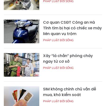
PHÁP LUẬT ĐỜI SỐNG
Cơ quan CSĐT Công an Hà
Tĩnh tìm bị hại có chiếc xe máy
liên quan vụ trộm
PHÁP LUẬT ĐỜI SỐNG
Xây “lá chắn” phòng cháy
ngay từ cơ sở
PHÁP LUẬT ĐỜI SỐNG
SIM không chính chủ vẫn dễ
mua, khó kiểm soát
PHÁP LUẬT ĐỜI SỐNG