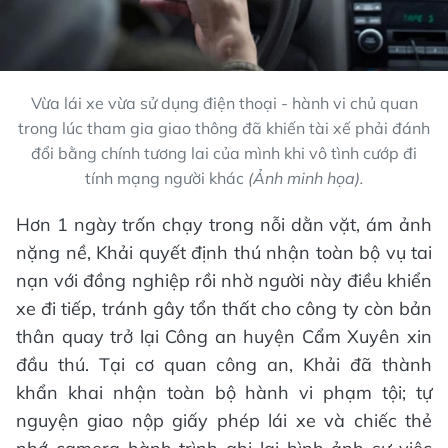
Vừa lái xe vừa sử dụng điện thoại - hành vi chủ quan
trong lúc tham gia giao thông đã khiến tài xế phải đánh
đổi bằng chính tương lai của mình khi vô tình cướp đi
tính mạng người khác
(Ảnh minh họa).
Hơn 1 ngày trốn chạy trong nỗi dằn vặt, ám ảnh
nặng nề, Khải quyết định thú nhận toàn bộ vụ tai
nạn với đồng nghiệp rồi nhờ người này điều khiển
xe đi tiếp, tránh gây tổn thất cho công ty còn bản
thân quay trở lại Công an huyện Cẩm Xuyên xin
đầu thú. Tại cơ quan công an, Khải đã thành
khẩn khai nhận toàn bộ hành vi phạm tội; tự
nguyện giao nộp giấy phép lái xe và chiếc thẻ