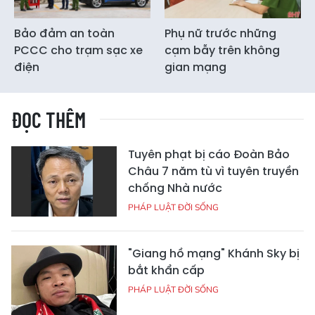
Bảo đảm an toàn
Phụ nữ trước những
PCCC cho trạm sạc xe
cạm bẫy trên không
điện
gian mạng
ĐỌC THÊM
Tuyên phạt bị cáo Đoàn Bảo
Châu 7 năm tù vì tuyên truyền
chống Nhà nước
PHÁP LUẬT ĐỜI SỐNG
"Giang hồ mạng" Khánh Sky bị
bắt khẩn cấp
PHÁP LUẬT ĐỜI SỐNG