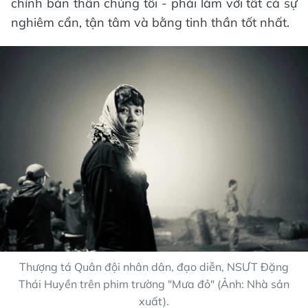
chính bản thân chúng tôi - phải làm với tất cả sự
nghiêm cẩn, tận tâm và bằng tinh thần tốt nhất.
Thượng tá Quân đội nhân dân, đạo diễn, NSƯT Đặng
Thái Huyền trên phim trường "Mưa đỏ" (Ảnh: Nhà sản
xuất).