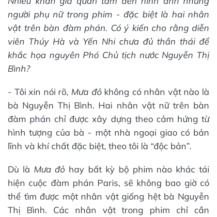
Nhiều khán giả quan tâm đến hình ảnh những
người phụ nữ trong phim - đặc biệt là hai nhân
vật trên bàn đàm phán. Có ý kiến cho rằng diễn
viên Thúy Hà và Yến Nhi chưa đủ thần thái để
khắc họa nguyên Phó Chủ tịch nước Nguyễn Thị
Bình?
- Tôi xin nói rõ,
Mưa đỏ
không có nhân vật nào là
bà Nguyễn Thị Bình. Hai nhân vật nữ trên bàn
đàm phán chỉ được xây dựng theo cảm hứng từ
hình tượng của bà - một nhà ngoại giao có bản
lĩnh và khí chất đặc biệt, theo tôi là “độc bản”.
Dù là
Mưa đỏ
hay bất kỳ bộ phim nào khác tái
hiện cuộc đàm phán Paris, sẽ không bao giờ có
thể tìm được một nhân vật giống hệt bà Nguyễn
Thị Bình. Các nhân vật trong phim chỉ cần