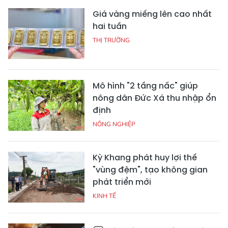
Giá vàng miếng lên cao nhất
hai tuần
THỊ TRƯỜNG
Mô hình "2 tầng nấc" giúp
nông dân Đức Xá thu nhập ổn
định
NÔNG NGHIỆP
Kỳ Khang phát huy lợi thế
"vùng đệm", tạo không gian
phát triển mới
KINH TẾ