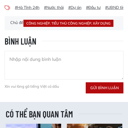
#Hà Tĩnh 24h
#Nước thải
#Dự án
#Đầu tư
#UBND tỉnh 
Chủ đề
CÔNG NGHIỆP, TIỂU THỦ CÔNG NGHIỆP, XÂY DỰNG
BÌNH LUẬN
Xin vui lòng gõ tiếng Việt có dấu
GỬI BÌNH LUẬN
CÓ THỂ BẠN QUAN TÂM