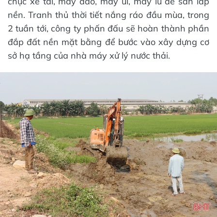
chục xe tải, máy đào, máy ủi, máy lu để san lấp
nền. Tranh thủ thời tiết nắng ráo đầu mùa, trong
2 tuần tới, công ty phấn đấu sẽ hoàn thành phần
đắp đất nền mặt bằng để bước vào xây dựng cơ
sở hạ tầng của nhà máy xử lý nước thải.