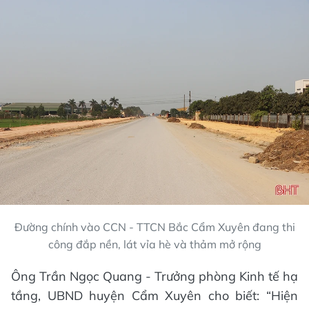
Đường chính vào CCN - TTCN Bắc Cẩm Xuyên đang thi
công đắp nền, lát vỉa hè và thảm mở rộng
Ông Trần Ngọc Quang - Trưởng phòng Kinh tế hạ
tầng, UBND huyện Cẩm Xuyên cho biết: “Hiện