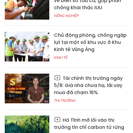
vẽ biển số tàu cá, góp phần
chống khai thác IUU
NÔNG NGHIỆP
Chủ động phòng, chống ngập
lụt tại một số khu vực ở Khu
Kinh tế Vũng Áng
KINH TẾ
Tài chính thị trường ngày
5/8: Giá nhà chưa hạ, lãi vay
mua đã chạm 16%
THỊ TRƯỜNG
Hà Tĩnh mở lối vào thị
trường tín chỉ carbon từ rừng