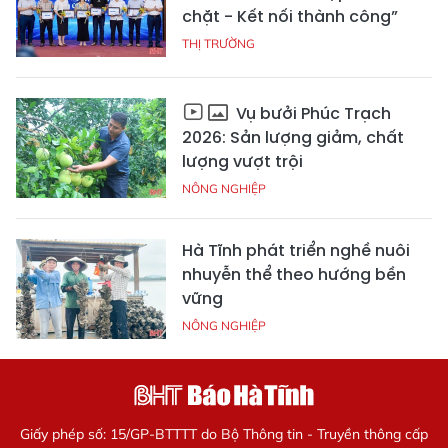
chặt - Kết nối thành công”
THỊ TRƯỜNG
Vụ bưởi Phúc Trạch
2026: Sản lượng giảm, chất
lượng vượt trội
NÔNG NGHIỆP
Hà Tĩnh phát triển nghề nuôi
nhuyễn thể theo hướng bền
vững
NÔNG NGHIỆP
Giấy phép số: 15/GP-BTTTT do Bộ Thông tin - Truyền thông cấp