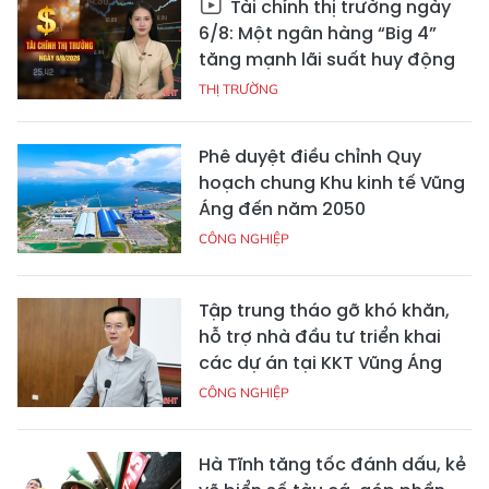
Tài chính thị trường ngày
6/8: Một ngân hàng “Big 4”
tăng mạnh lãi suất huy động
THỊ TRƯỜNG
Phê duyệt điều chỉnh Quy
hoạch chung Khu kinh tế Vũng
Áng đến năm 2050
CÔNG NGHIỆP
Tập trung tháo gỡ khó khăn,
hỗ trợ nhà đầu tư triển khai
các dự án tại KKT Vũng Áng
CÔNG NGHIỆP
Hà Tĩnh tăng tốc đánh dấu, kẻ