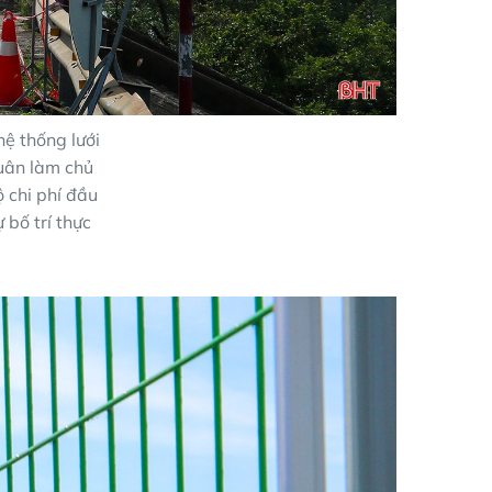
hệ thống lưới
uân làm chủ
ộ chi phí đầu
 bố trí thực