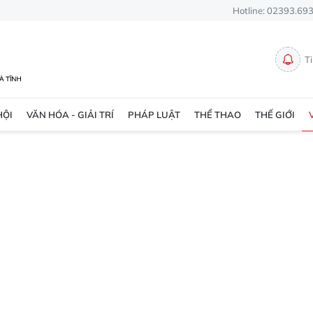
Hotline: 02393.69
T
HỘI
VĂN HÓA - GIẢI TRÍ
PHÁP LUẬT
THỂ THAO
THẾ GIỚI