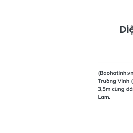
Di
(Baohatinh.
Trường Vinh 
3,5m cùng dả
Lam.