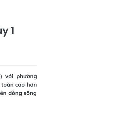
y 1
) với phường
 toàn cao hơn
rên dòng sông