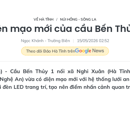
VỀ HÀ TĨNH
NÚI HỒNG - SÔNG LA
ện mạo mới của cầu Bến Thủ
Ngọc Khánh - Trường Biên
15/05/2026 02:52
Theo dõi Báo Hà Tĩnh trên
vn) - Cầu Bến Thủy 1 nối xã Nghi Xuân (Hà Tĩnh
(Nghệ An) vừa có diện mạo mới với hệ thống lưới an
i đèn LED trang trí, tạo nên điểm nhấn cảnh quan t