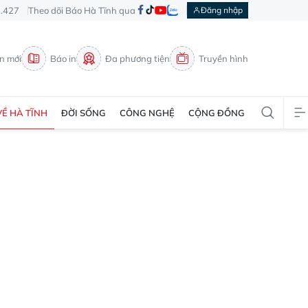
3.427
Theo dõi Báo Hà Tĩnh qua
Đăng nhập
in mới
Báo in
Đa phương tiện
Truyền hình
VỀ HÀ TĨNH
ĐỜI SỐNG
CÔNG NGHỆ
CỘNG ĐỒNG