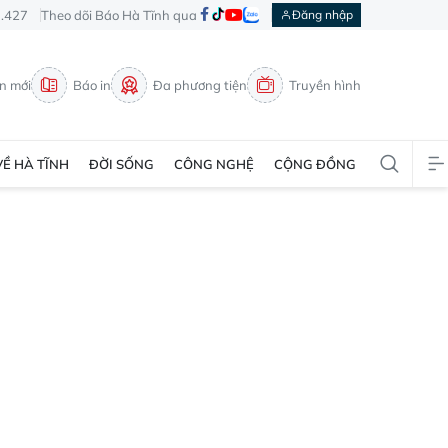
3.427
Theo dõi Báo Hà Tĩnh qua
Đăng nhập
in mới
Báo in
Đa phương tiện
Truyền hình
VỀ HÀ TĨNH
ĐỜI SỐNG
CÔNG NGHỆ
CỘNG ĐỒNG