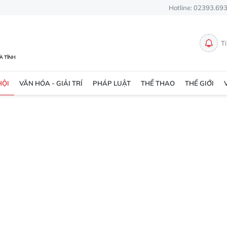
Hotline: 02393.69
T
HỘI
VĂN HÓA - GIẢI TRÍ
PHÁP LUẬT
THỂ THAO
THẾ GIỚI