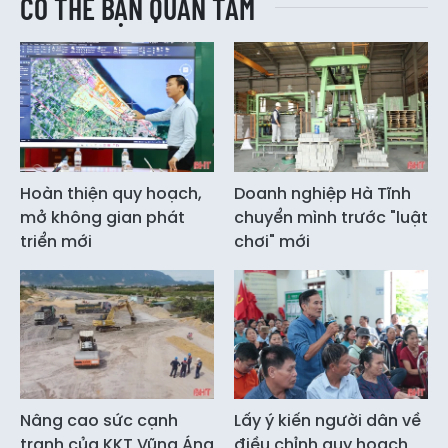
CÓ THỂ BẠN QUAN TÂM
Hoàn thiện quy hoạch,
Doanh nghiệp Hà Tĩnh
mở không gian phát
chuyển mình trước "luật
triển mới
chơi" mới
Nâng cao sức cạnh
Lấy ý kiến người dân về
tranh của KKT Vũng Áng
điều chỉnh quy hoạch