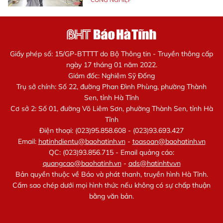
Giấy phép số: 15/GP-BTTTT do Bộ Thông tin - Truyền thông cấp
ngày 17 tháng 01 năm 2022.
Giám đốc: Nghiêm Sỹ Đống
Trụ sở chính: Số 22, đường Phan Đình Phùng, phường Thành
Sen, tỉnh Hà Tĩnh
Cơ sở 2: Số 01, đường Võ Liêm Sơn, phường Thành Sen, tỉnh Hà
Tĩnh
Điện thoại: (023)95.858.608 - (023)93.693.427
Email:
hatinhdientu@baohatinh.vn
-
toasoan@baohatinh.vn
QC: (023)93.856.715 - Email quảng cáo:
quangcao@baohatinh.vn
-
ads@hatinhtv.vn
Bản quyền thuộc về Báo và phát thanh, truyền hình Hà Tĩnh.
Cấm sao chép dưới mọi hình thức nếu không có sự chấp thuận
bằng văn bản.