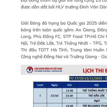
Đội bóng tham dự giải với tổng cộng 25 c
được dẫn dắt bởi HLV trưởng Đinh Văn Dũn
Giải Bóng đá hạng ba Quốc gia 2025 diễn 
bóng trên toàn quốc gồm: An Giang, Đồng
Long, Phù Đổng FC, STP Food TP.Hồ Chí 
Nội, Trẻ Đắk Lắk, Trẻ Thống Nhất – TPG,
Thi đấu TDTT Hà Tĩnh, Trung tâm Huấn l
Công nghệ Đồng Nai và Trường Giang - Gia