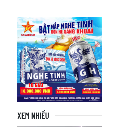
u
a
XEM NHIỀU