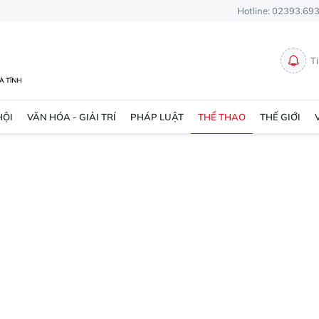
Hotline: 02393.69
T
HỘI
VĂN HÓA - GIẢI TRÍ
PHÁP LUẬT
THỂ THAO
THẾ GIỚI