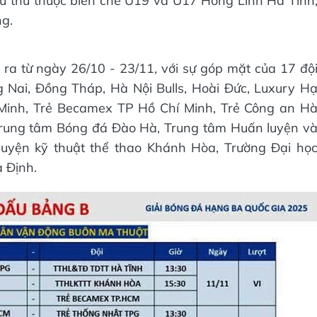
ầu thủ thuộc biên chế U19 và U17 Hồng Lĩnh Hà Tĩnh
g.
ra từ ngày 26/10 - 23/11, với sự góp mặt của 17 độ
 Nai, Đồng Tháp, Hà Nội Bulls, Hoài Đức, Luxury H
Minh, Trẻ Becamex TP Hồ Chí Minh, Trẻ Công an H
 Trung tâm Bóng đá Đào Hà, Trung tâm Huấn luyện v
uyện kỹ thuật thể thao Khánh Hòa, Trường Đại họ
 Định.