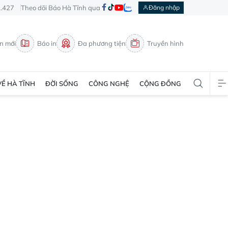
3.427
Theo dõi Báo Hà Tĩnh qua
Đăng nhập
in mới
Báo in
Đa phương tiện
Truyền hình
VỀ HÀ TĨNH
ĐỜI SỐNG
CÔNG NGHỆ
CỘNG ĐỒNG