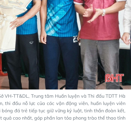
 Sở VH-TT&DL, Trung tâm Huấn luyện và Thi đấu TDTT Hà
n, thi đấu nỗ lực của các vận động viên, huấn luyện viên
bóng đá trẻ tiếp tục giữ vững kỷ luật, tinh thần đoàn kết,
ết quả cao nhất, góp phần lan tỏa phong trào thể thao tỉnh