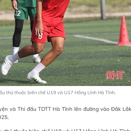
cầu thủ thuộc biên chế U19 và U17 Hồng Lĩnh Hà Tĩnh.
yện và Thi đấu TDTT Hà Tĩnh lên đường vào Đắk Lắ
025.