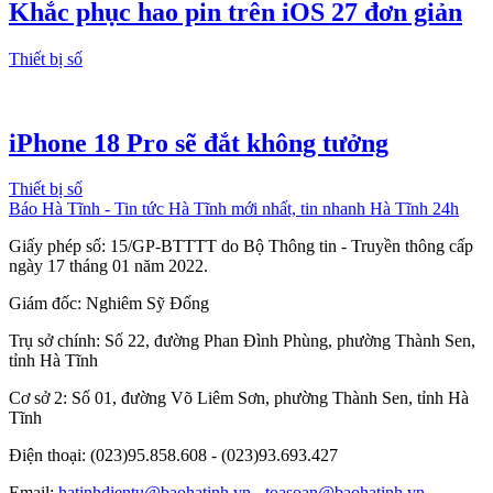
Khắc phục hao pin trên iOS 27 đơn giản
Thiết bị số
iPhone 18 Pro sẽ đắt không tưởng
Thiết bị số
Báo Hà Tĩnh - Tin tức Hà Tĩnh mới nhất, tin nhanh Hà Tĩnh 24h
Giấy phép số: 15/GP-BTTTT do Bộ Thông tin - Truyền thông cấp
ngày 17 tháng 01 năm 2022.
Giám đốc: Nghiêm Sỹ Đống
Trụ sở chính: Số 22, đường Phan Đình Phùng, phường Thành Sen,
tỉnh Hà Tĩnh
Cơ sở 2: Số 01, đường Võ Liêm Sơn, phường Thành Sen, tỉnh Hà
Tĩnh
Điện thoại: (023)95.858.608 - (023)93.693.427
Email:
hatinhdientu@baohatinh.vn
-
toasoan@baohatinh.vn