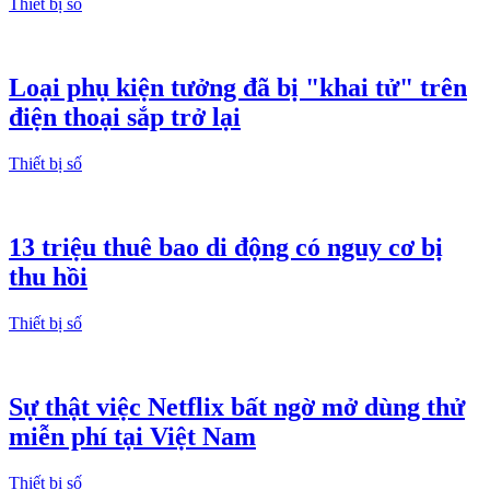
Thiết bị số
Loại phụ kiện tưởng đã bị "khai tử" trên
điện thoại sắp trở lại
Thiết bị số
13 triệu thuê bao di động có nguy cơ bị
thu hồi
Thiết bị số
Sự thật việc Netflix bất ngờ mở dùng thử
miễn phí tại Việt Nam
Thiết bị số