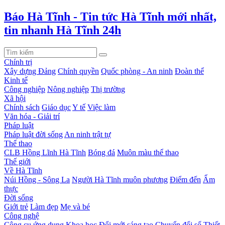
Báo Hà Tĩnh - Tin tức Hà Tĩnh mới nhất,
tin nhanh Hà Tĩnh 24h
Chính trị
Xây dựng Đảng
Chính quyền
Quốc phòng - An ninh
Đoàn thể
Kinh tế
Công nghiệp
Nông nghiệp
Thị trường
Xã hội
Chính sách
Giáo dục
Y tế
Việc làm
Văn hóa - Giải trí
Pháp luật
Pháp luật đời sống
An ninh trật tự
Thể thao
CLB Hồng Lĩnh Hà Tĩnh
Bóng đá
Muôn màu thể thao
Thế giới
Về Hà Tĩnh
Núi Hồng - Sông La
Người Hà Tĩnh muôn phương
Điểm đến
Ẩm
thực
Đời sống
Giới trẻ
Làm đẹp
Mẹ và bé
Công nghệ
Công cụ ứng dụng
Khoa học
Đổi mới sáng tạo
Chuyển đổi số
Thiết