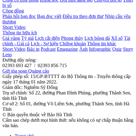
bị số
Cộng đồng
Phản hồi bạn đọc
Bạn đọc viết
Điều tra theo đơn thư
Nhịp cầu yêu
thương
Short Video
Thông tin hữu ích
Giá vàng
Tỷ giá
Lịch cắt điện
Phong thủy
Lịch bóng đá
Xổ số
Tài
chính - Giá cả
Lịch - Sự kiện
Chứng khoán
Thông tin khác
Short Video
Báo in
Podcast
Emagazine
Ảnh
Infographic
Quiz
Story
Lens
Đường dây nóng:
02393 693 427 / 02393 856 715
Gửi tòa soạn
Quảng cáo
Giấy phép số: 15/GP-BTTTT do Bộ Thông tin - Truyền thông cấp
ngày 17 tháng 01 năm 2022.
Giám đốc: Nghiêm Sỹ Đống
Trụ sở chính: Số 22, đường Phan Đình Phùng, phường Thành Sen,
tỉnh Hà Tĩnh
Cơ sở 2: Số 01, đường Võ Liêm Sơn, phường Thành Sen, tỉnh Hà
Tĩnh
© Bản quyền thuộc về Báo Hà Tĩnh
Cấm sao chép dưới mọi hình thức nếu không có sự chấp thuận bằng
văn bản.
Trang chủ