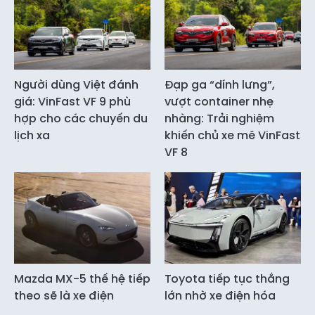
Người dùng Việt đánh
Đạp ga “dính lưng”,
giá: VinFast VF 9 phù
vượt container nhẹ
hợp cho các chuyến du
nhàng: Trải nghiệm
lịch xa
khiến chủ xe mê VinFast
VF 8
Mazda MX-5 thế hệ tiếp
Toyota tiếp tục thắng
theo sẽ là xe điện
lớn nhờ xe điện hóa