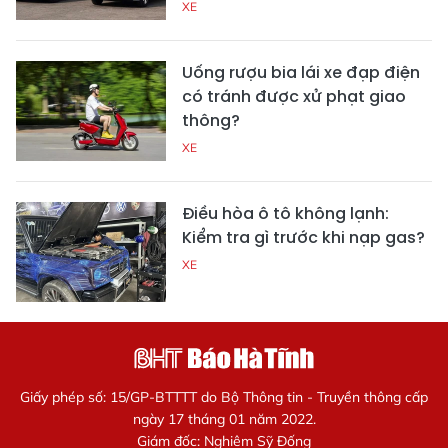
XE
Uống rượu bia lái xe đạp điện
có tránh được xử phạt giao
thông?
XE
Điều hòa ô tô không lạnh:
Kiểm tra gì trước khi nạp gas?
XE
Giấy phép số: 15/GP-BTTTT do Bộ Thông tin - Truyền thông cấp
ngày 17 tháng 01 năm 2022.
Giám đốc: Nghiêm Sỹ Đống