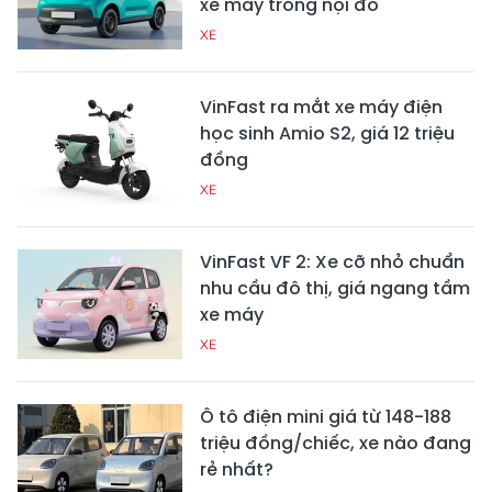
xe máy trong nội đô
XE
VinFast ra mắt xe máy điện
học sinh Amio S2, giá 12 triệu
đồng
XE
VinFast VF 2: Xe cỡ nhỏ chuẩn
nhu cầu đô thị, giá ngang tầm
xe máy
XE
Ô tô điện mini giá từ 148-188
triệu đồng/chiếc, xe nào đang
rẻ nhất?