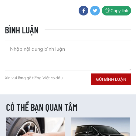
Copy link
BÌNH LUẬN
Xin vui lòng gõ tiếng Việt có dấu
GỬI BÌNH LUẬN
CÓ THỂ BẠN QUAN TÂM