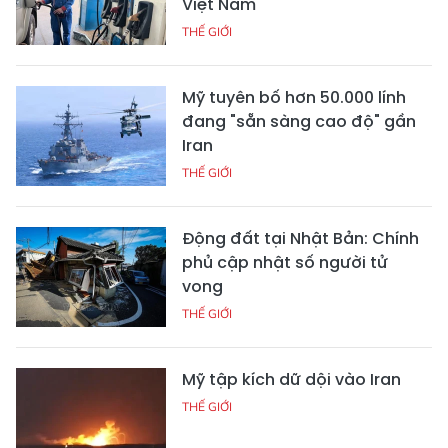
Việt Nam
THẾ GIỚI
Mỹ tuyên bố hơn 50.000 lính
đang "sẵn sàng cao độ" gần
Iran
THẾ GIỚI
Động đất tại Nhật Bản: Chính
phủ cập nhật số người tử
vong
THẾ GIỚI
Mỹ tập kích dữ dội vào Iran
THẾ GIỚI