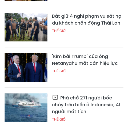
Bắt giữ 4 nghi phạm vụ sát hại
du khách chấn động Thái Lan
THẾ GIỚI
'Kim bài Trump' của ông
Netanyahu mất dần hiệu lực
THẾ GIỚI
Phà chở 271 người bốc
cháy trên biển ở Indonesia, 41
người mất tích
THẾ GIỚI