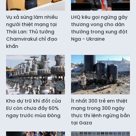
Vụ xả súng làm nhiều
LHQ kêu gọi ngừng gây
người thiệt mạng tại
thương vong cho dân
Thái Lan: Thủ tướng
thường trong xung đột
Charnvirakul chỉ đạo
Nga - Ukraine
khẩn
Kho dự trữ khí đốt của
Ít nhất 300 trẻ em thiệt
EU còn chưa đầy 60%
mạng trong 300 ngày
ngay trước mùa Đông
thực thi lệnh ngừng bắn
tại Gaza