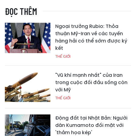
ĐỌC THÊM
Ngoại trưởng Rubio: Thỏa
thuận Mỹ-Iran về các tuyến
hàng hải có thể sớm được ký
kết
THẾ GIỚI
"Vũ khí mạnh nhất" của Iran
trong cuộc đối đầu sống còn
với Mỹ
THẾ GIỚI
Động đất tại Nhật Bản: Người
dân Kumamoto đối mặt với
'thảm họa kép'