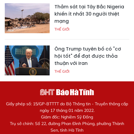
Thảm sát tại Tây Bắc Nigeria
khiến ít nhất 30 người thiệt
mạng
THẾ GIỚI
Ông Trump tuyên bố có "cơ
hội tốt" để đạt được thỏa
thuận với Iran
THẾ GIỚI
Giấy phép số: 15/GP-BTTTT do Bộ Thông tin - Truyền thông cấp
ngày 17 tháng 01 năm 2022.
Giám đốc: Nghiêm Sỹ Đống
Trụ sở chính: Số 22, đường Phan Đình Phùng, phường Thành
Sen, tỉnh Hà Tĩnh