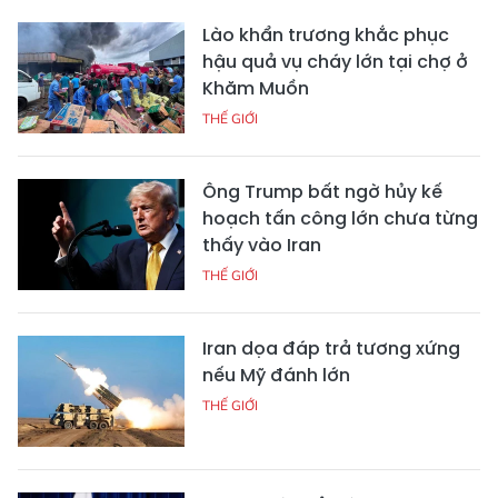
Lào khẩn trương khắc phục
hậu quả vụ cháy lớn tại chợ ở
Khăm Muồn
THẾ GIỚI
Ông Trump bất ngờ hủy kế
hoạch tấn công lớn chưa từng
thấy vào Iran
THẾ GIỚI
Iran dọa đáp trả tương xứng
nếu Mỹ đánh lớn
THẾ GIỚI