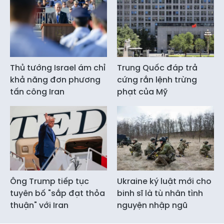
Thủ tướng Israel ám chỉ
Trung Quốc đáp trả
khả năng đơn phương
cứng rắn lệnh trừng
tấn công Iran
phạt của Mỹ
Ông Trump tiếp tục
Ukraine ký luật mới cho
tuyên bố "sắp đạt thỏa
binh sĩ là tù nhân tình
thuận" với Iran
nguyện nhập ngũ