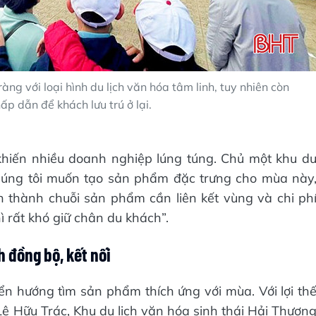
àng với loại hình du lịch văn hóa tâm linh, tuy nhiên còn
p dẫn để khách lưu trú ở lại.
hiến nhiều doanh nghiệp lúng túng. Chủ một khu d
Chúng tôi muốn tạo sản phẩm đặc trưng cho mùa này
h thành chuỗi sản phẩm cần liên kết vùng và chi ph
 rất khó giữ chân du khách”.
h đồng bộ, kết nối
n hướng tìm sản phẩm thích ứng với mùa. Với lợi th
Lê Hữu Trác, Khu du lịch văn hóa sinh thái Hải Thượn