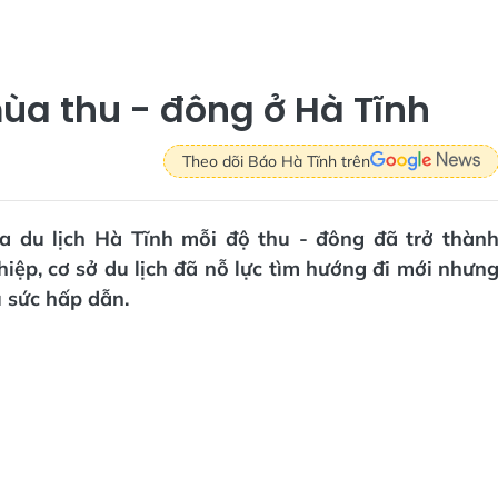
mùa thu - đông ở Hà Tĩnh
Theo dõi Báo Hà Tĩnh trên
ủa du lịch Hà Tĩnh mỗi độ thu - đông đã trở thàn
iệp, cơ sở du lịch đã nỗ lực tìm hướng đi mới nhưn
 sức hấp dẫn.