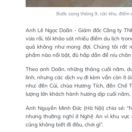
Bước sang tháng 9, các khu, điểm 
Anh Lê Ngọc Doãn - Giám đốc Công ty TNHH
vừa rồi, tôi khảo sát nhiều điểm du lịch tr
quả không như mong đợi. Chúng tôi rất 
phẩm nào nổi bật, đủ hấp dẫn để níu chân
Theo anh Doãn, những tháng cuối năm, du 
linh, nhưng các dịch vụ đi kèm vẫn còn ít ỏ
như: đền Củi, chùa Hương Tích, đền Chế
lượng lớn khách hành hương dịp cuối năm, s
Anh Nguyễn Minh Đức (Hà Nội) chia sẻ: “
nhưng thường nghỉ ở Nghệ An vì khu vực q
cũng không biết đi đâu, chơi gì”.