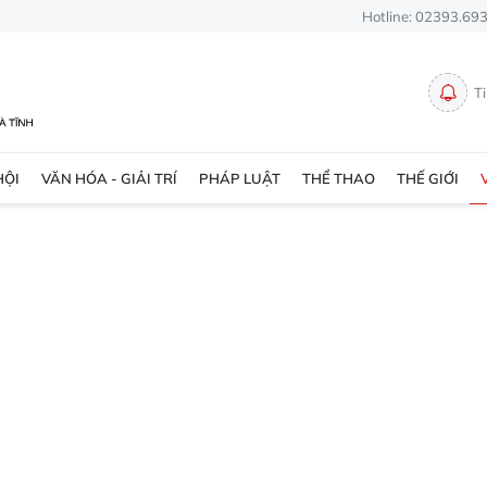
Hotline: 02393.69
T
HỘI
VĂN HÓA - GIẢI TRÍ
PHÁP LUẬT
THỂ THAO
THẾ GIỚI