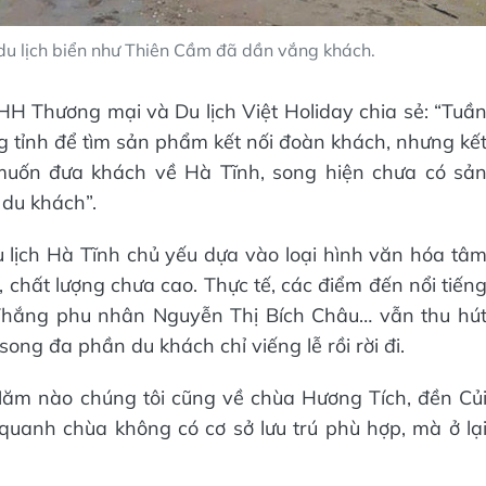
du lịch biển như Thiên Cầm đã dần vắng khách.
 Thương mại và Du lịch Việt Holiday chia sẻ: “Tuầ
ong tỉnh để tìm sản phẩm kết nối đoàn khách, nhưng kế
muốn đưa khách về Hà Tĩnh, song hiện chưa có sả
 du khách”.
lịch Hà Tĩnh chủ yếu dựa vào loại hình văn hóa tâ
i, chất lượng chưa cao. Thực tế, các điểm đến nổi tiến
 Thắng phu nhân Nguyễn Thị Bích Châu… vẫn thu hú
ong đa phần du khách chỉ viếng lễ rồi rời đi.
Năm nào chúng tôi cũng về chùa Hương Tích, đền Củ
uanh chùa không có cơ sở lưu trú phù hợp, mà ở lạ