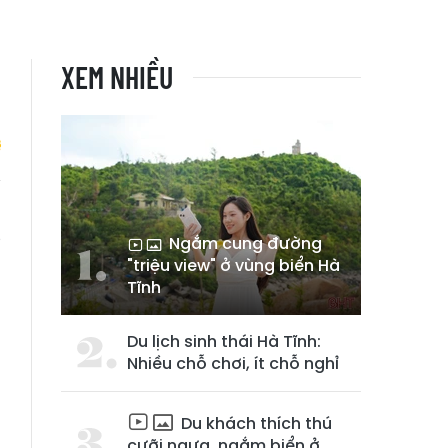
XEM NHIỀU
h
g
Ngắm cung đường
"triệu view" ở vùng biển Hà
Tĩnh
Du lịch sinh thái Hà Tĩnh:
Nhiều chỗ chơi, ít chỗ nghỉ
Du khách thích thú
cưỡi ngựa, ngắm biển ở