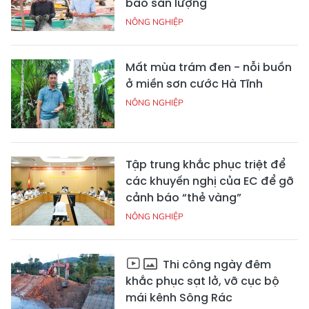
báo sản lượng
NÔNG NGHIỆP
Mất mùa trám đen - nỗi buồn
ở miền sơn cước Hà Tĩnh
NÔNG NGHIỆP
Tập trung khắc phục triệt để
các khuyến nghị của EC để gỡ
cảnh báo “thẻ vàng”
NÔNG NGHIỆP
Thi công ngày đêm
khắc phục sạt lở, vỡ cục bộ
mái kênh Sông Rác