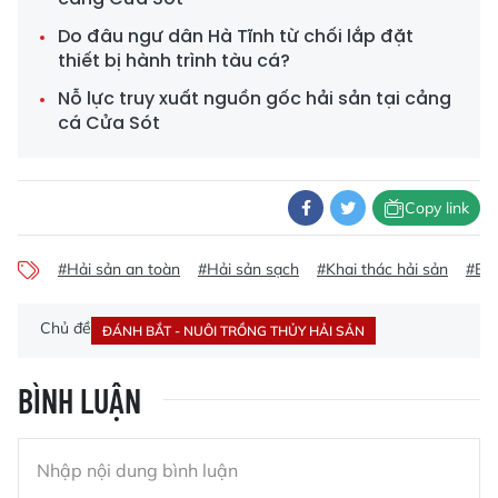
Do đâu ngư dân Hà Tĩnh từ chối lắp đặt
thiết bị hành trình tàu cá?
Nỗ lực truy xuất nguồn gốc hải sản tại cảng
cá Cửa Sót
Copy link
#Hải sản an toàn
#Hải sản sạch
#Khai thác hải sản
#Bả
Chủ đề
ĐÁNH BẮT - NUÔI TRỒNG THỦY HẢI SẢN
BÌNH LUẬN