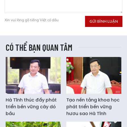
Xin vui lòng gõ tiếng Việt có dấu
GỬI BÌNH LUẬN
CÓ THỂ BẠN QUAN TÂM
Hà Tĩnh thúc đẩy phát
Tạo nền tảng khoa học
triển bền vững cây dó
phát triển bền vững
bầu
hươu sao Hà Tĩnh