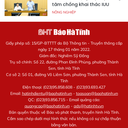
tâm chống khai thác IUU
NÔNG NGHIỆP
Giấy phép số: 15/GP-BTTTT do Bộ Thông tin - Truyền thông cấp
ngày 17 tháng 01 năm 2022.
Giám đốc: Nghiêm Sỹ Đống
Trụ sở chính: Số 22, đường Phan Đình Phùng, phường Thành
Sen, tỉnh Hà Tĩnh
Cơ sở 2: Số 01, đường Võ Liêm Sơn, phường Thành Sen, tỉnh Hà
Tĩnh
Điện thoại: (023)95.858.608 - (023)93.693.427
Email:
hatinhdientu@baohatinh.vn
-
toasoan@baohatinh.vn
QC: (023)93.856.715 - Email quảng cáo:
quangcao@baohatinh.vn
-
ads@hatinhtv.vn
Bản quyền thuộc về Báo và phát thanh, truyền hình Hà Tĩnh.
Cấm sao chép dưới mọi hình thức nếu không có sự chấp thuận
bằng văn bản.