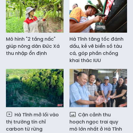
Mô hình "2 tầng nấc"
Hà Tĩnh tăng tốc đánh
giúp nông dân Đức Xá
dấu, kẻ vẽ biển số tàu
thu nhập ổn định
cá, góp phần chống
khai thác IUU
Hà Tĩnh mở lối vào
Cận cảnh thu
thị trường tín chỉ
hoạch ngọc trai quy
carbon từ rừng
mô lớn nhất ở Hà Tĩnh