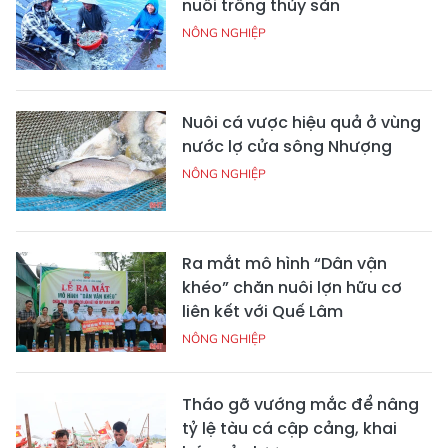
nuôi trồng thủy sản
NÔNG NGHIỆP
Nuôi cá vược hiệu quả ở vùng
nước lợ cửa sông Nhượng
NÔNG NGHIỆP
Ra mắt mô hình “Dân vận
khéo” chăn nuôi lợn hữu cơ
liên kết với Quế Lâm
NÔNG NGHIỆP
Tháo gỡ vướng mắc để nâng
tỷ lệ tàu cá cập cảng, khai