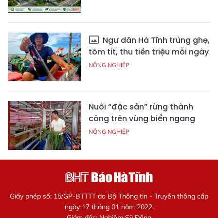
Ngư dân Hà Tĩnh trúng ghẹ,
tôm tít, thu tiền triệu mỗi ngày
NÔNG NGHIỆP
Nuôi “đặc sản” rừng thành
công trên vùng biển ngang
NÔNG NGHIỆP
Giấy phép số: 15/GP-BTTTT do Bộ Thông tin - Truyền thông cấp
ngày 17 tháng 01 năm 2022.
Giám đốc: Nghiêm Sỹ Đống