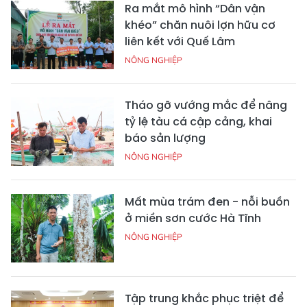
Ra mắt mô hình “Dân vận
khéo” chăn nuôi lợn hữu cơ
liên kết với Quế Lâm
NÔNG NGHIỆP
Tháo gỡ vướng mắc để nâng
tỷ lệ tàu cá cập cảng, khai
báo sản lượng
NÔNG NGHIỆP
Mất mùa trám đen - nỗi buồn
ở miền sơn cước Hà Tĩnh
NÔNG NGHIỆP
Tập trung khắc phục triệt để