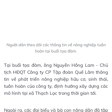
TÔI LÀ CHATBOT CỦA
BÁO HÀ TĨNH
Hãy hỏi tôi bất kỳ điều gì bạn cần biết về
Báo Hà Tĩnh nhé. Tôi sẵn sàng hỗ trợ!
Người dân theo dõi các thông tin về nông nghiệp tuần
hoàn tại buổi tọa đàm.
Tại buổi tọa đàm, ông Nguyễn Hồng Lam - Chủ
tịch HĐQT Công ty CP Tập đoàn Quế Lâm thông
tin về phát triển nông nghiệp hữu cơ, sinh thái,
tuần hoàn của công ty, định hướng xây dựng các
mô hình tại xã Thạch Lạc trong thời gian tới.
Ngoài ra, các đại biểu và bà con nông dân đã tập