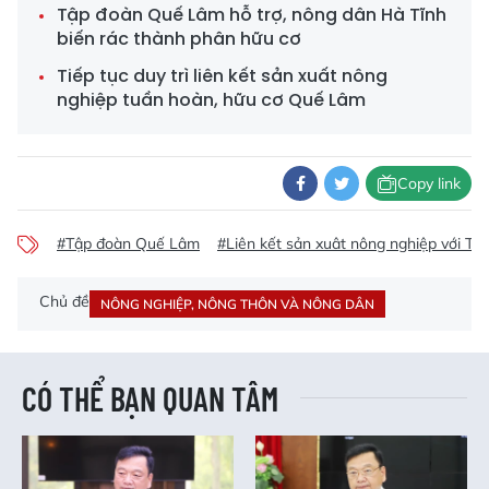
Tập đoàn Quế Lâm hỗ trợ, nông dân Hà Tĩnh
biến rác thành phân hữu cơ
Tiếp tục duy trì liên kết sản xuất nông
nghiệp tuần hoàn, hữu cơ Quế Lâm
Copy link
#Tập đoàn Quế Lâm
#Liên kết sản xuât nông nghiệp với T
Chủ đề
NÔNG NGHIỆP, NÔNG THÔN VÀ NÔNG DÂN
CÓ THỂ BẠN QUAN TÂM