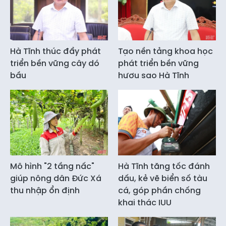
Hà Tĩnh thúc đẩy phát
Tạo nền tảng khoa học
triển bền vững cây dó
phát triển bền vững
bầu
hươu sao Hà Tĩnh
Mô hình "2 tầng nấc"
Hà Tĩnh tăng tốc đánh
giúp nông dân Đức Xá
dấu, kẻ vẽ biển số tàu
thu nhập ổn định
cá, góp phần chống
khai thác IUU