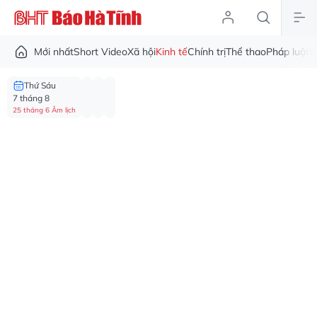
Mới nhất
Short Video
Xã hội
Kinh tế
Chính trị
Thể thao
Pháp luật
V
Thứ Sáu
7 tháng 8
25 tháng 6 Âm lịch