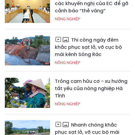
các khuyến nghị của EC để gỡ
cảnh báo “thẻ vàng”
NÔNG NGHIỆP
Thi công ngày đêm
khắc phục sạt lở, vỡ cục bộ
mái kênh Sông Rác
NÔNG NGHIỆP
Trồng cam hữu cơ - xu hướng
tất yếu của nông nghiệp Hà
Tĩnh
NÔNG NGHIỆP
Nhanh chóng khắc
phục sạt lở, vỡ cục bộ mái